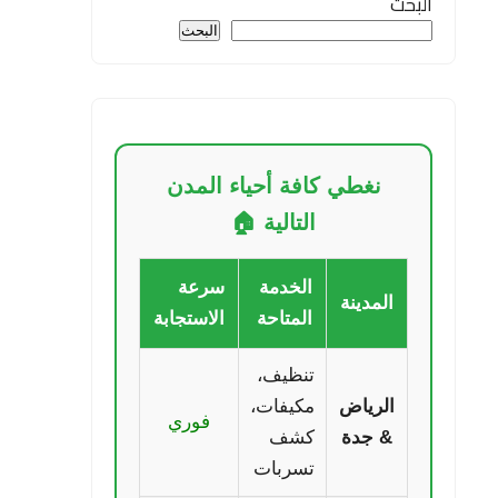
البحث
البحث
نغطي كافة أحياء المدن
التالية 🏠
الخدمة
سرعة
المدينة
المتاحة
الاستجابة
تنظيف،
الرياض
مكيفات،
فوري
& جدة
كشف
تسربات