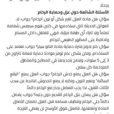
بجدة.
الأسئلة الشائعة حول عزل وحماية الرخام
سؤال: هل مادة العزل تغير شكل أو لون الرخام؟ جواب: لا،
العوازل الحديثة التي نستخدمها في كلين هوم سيرفس شفافة
تماماً ولا تترك أي طبقة مرئية، فهي تتغلغل داخل المسام
وتحافظ على المظهر الطبيعي للرخام.
سؤال: كم تدوم فترة حماية مادة النانو سيلر؟ جواب: تعتمد على
الاستخدام، ولكن بشكل عام توفر موادنا حماية فعالة تتراوح من
3 إلى 5 سنوات، وننصح بتجديدها في المطابخ والمناطق
المزدحمة كل سنتين.
سؤال: هل العزل يمنع خدش الرخام؟ جواب: العزل يمنع “البقع
السائلة” وتغير اللون، ولكنه لا يمنع الخدوش الناتجة عن سحب
الأثاث الثقيل، لذا يجب التعامل بحذر مع الرخام دائماً.
سؤال: هل يمكن عزل الرخام القديم دون جليه؟ جواب: يفضل
دائماً جلي الرخام وتنظيف مسامه قبل العزل لضمان التصاق
المادة وتغلغلها، فالعزل فوق الأوساخ لن يعطي النتيجة