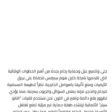
جلى وتلميع عزل وحماية رخام بجدة من أهم الخطوات الوقائية
التي تقدمها شركة كلين هوم سيرفس للحفاظ على بريق
الأرضيات ومنع تأثرها بالعوامل الخارجية. نظراً للطبيعة المسامية
للرخام والحجر، فإنه يمتص السوائل والزيوت بسرعة، مما يؤدي
لظهور بقع دائمة وتغير في اللون. نحن نستخدم تقنيات “النانو
سيلر” الألمانية لإنشاء طبقة حماية غير مرئية تمنع تغلغل
الأوساخ وتجعل الرخام مقاوماً للتبقع، مما يطيل عمر الرخام