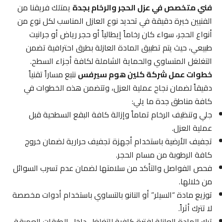
فني متخصص في عزل الحجر والرخام بجدة
يمتلك فريقنا من
الفنيين خبرة دقيقة في تحديد نوع العازل المناسب لكل نوع من
أنواع الحجر، سواء كان رخاماً إيطالياً أو حجر رياض أو جرانيت
طبيعي، حيث يتم تطبيق المادة العازلة بطرق احترافية تضمن
التغلغل المتساوي والحماية الشاملة لكافة أجزاء السطح.
خطوات عمل شركة كلين هوم سيرفس
نتبع مساراً تقنياً
دقيقاً لضمان نجاح عملية العزل، وتتضمن هذه الخطوات في
كافة مناطق جدة ما يلي:
جلي وتنظيف الرخام تماماً وإزالة كافة البقع السطحية قبل
عملية العزل.
تجفيف الأرضية باستخدام أجهزة تجفيف حرارية لضمان خروج
كافة الرطوبة من مسام الحجر.
فحص الفواصل والتأكد من سلامتها لضمان عدم تسرب السوائل
من خلالها.
توزيع مادة “السيلر” أو النانو بالتساوي باستخدام أدوات مخصصة
لا تترك أثراً.
ترك المادة العازلة لفترة كافية للتغلغل داخل الطبقات العميقة