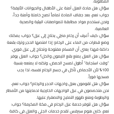
المطلوبة.
سؤال: هل مادة العزل آمنة على الأطفال والحيوانات الأليفة؟
جواب: نعم، بعد جفاف المادة تماماً تصبح خاملة وآمنة جداً،
ونحن نستخدم مواد مطابقة للمواصفات البيئية والصحية
العالمية.
سؤال: كيف أعرف أن رخام منزلي يحتاج إلى عزل؟ جواب: يمكنك
وضع قطرات من الماء على الرخام؛ إذا امتصها الحجر وترك بقعة
داكنة فهذا يعني أن المسام مفتوحة وتحتاج إلى عزل فوري.
سؤال: هل العزل يمنع بقع الليمون والخل؟ جواب: العزل يوفر
“وقت استجابة” أطول لمسح الحمض، ولكنه لا يمنعه بنسبة
100% لأن الأحماض تأكل في جسم الرخام نفسه، لذا يجب
مسحها فوراً.
سؤال: هل تقومون بعزل واجهات الحجر والرخام؟ جواب: نعم،
نحن متخصصون في عزل الواجهات الخارجية لحمايتها من الأمطار
والرطوبة ومنع ظهور التمليح والاصفرار عليها.
سؤال: هل تتوفر خدمة عزل الرخام في مكة المكرمة؟ جواب:
نعم، كلين هوم سيرفس تقدم خدمات الجلي والعزل في كافة