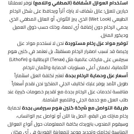
استخدام العوازل الشفافة (المطفي واللامع)
نوفر لعملائنا
خيارين للعزل؛ عازل شفاف لا يترك أثراً ويحافظ على شكل الرخام
الطبيعي (Wet Look) الذي يبرز الألوان، أو العازل المطفي الذي
يحمي الرخام دون إضافة أي لمعة، وذلك حسب ذوق العميل
وديكور المنزل.
توفير مواد عزل رخام مستوردة
نحن لا نستخدم مواد عزل
رخيصة قد تسبب اصفرار الرخام مستقبلاً، بل نعتمد في كلين هوم
سيرفس على ماركات عالمية مثل (Tenax) الإيطالية و (Lithofin)
الألمانية، لضمان أعلى مستويات الحماية والأمان للرخام.
أسعار عزل وحماية الرخام بجدة
تعتبر تكلفة العزل استثماراً
طويل الأمد يوفر عليك تكاليف الجلي المتكرر؛ نحن نقدم أسعاراً
منافسة لخدمات عزل الرخام بجدة مع تقديم خصومات كبيرة عند
طلب العزل مع خدمة الجلي والتلميع الشاملة.
طريقة التواصل مع شركة كلين هوم سيرفس بجدة
لحماية
رخام منزلك من البقع، اتصل بنا الآن أو تواصل عبر الواتساب،
وسيقوم المندوب بتزويدك بكافة المعلومات حول أنواع العوازل
المناسبة لرخامك وتحديد موعد للمعاينة الفورية في أي مكان