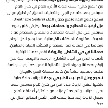
من “تبقيع مائي” بسبب رطوبة الأرض، نقوم في كلين هوم
سيرفس بمعالجته عبر الجلي والتجفيف العميق ثم تطبيق عوازل
تسمح بخروج البخار وتمنع دخول الماء (Breathable Sealers).
عزل أرضيات المطابخ والحمامات بجدة
نركز في كلين هوم
سيرفس على عزل أرضيات الحمامات والمطابخ باستخدام مواد
شديدة المقاومة للمنظفات الكيميائية، مما يمنع تآكل الرخام
ويحافظ على لمعانه رغم الاستخدام المكثف للمياه والصابون.
خدماتنا في حي الشاطئ والروضة
نقدم خدماتنا الراقية
لأصحاب الفلل في أحياء الشاطئ، الروضة، والنهضة، حيث نصل
إليكم بمعداتنا ومواد العزل الألمانية لنضمن لكم أرضيات رخامية
نظيفة ومحمية تماماً من كافة مسببات البقع والبهتان.
تلميع وعزل الجرانيت الطبيعي بجدة
الجرانيت مادة صلبة
ولكنها تمتص الزيوت ببطء؛ نحن في كلين هوم سيرفس نقوم
بجلي الجرانيت وتلميعه ثم عزله بمواد تخترق أعماقه لتمنع
وصول الزيوت إليه، مما يجعله الخيار الأمثل لمطابخ الفلل في
جدة.