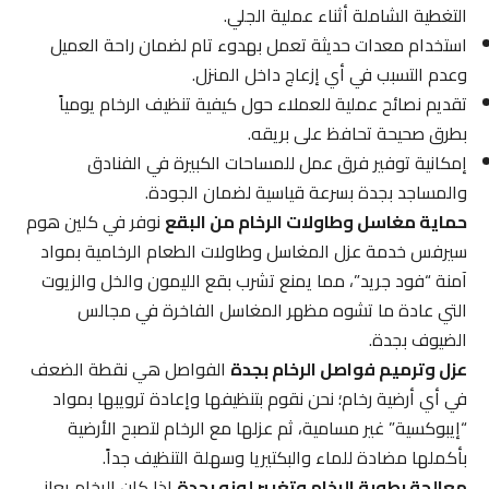
التغطية الشاملة أثناء عملية الجلي.
استخدام معدات حديثة تعمل بهدوء تام لضمان راحة العميل
وعدم التسبب في أي إزعاج داخل المنزل.
تقديم نصائح عملية للعملاء حول كيفية تنظيف الرخام يومياً
بطرق صحيحة تحافظ على بريقه.
إمكانية توفير فرق عمل للمساحات الكبيرة في الفنادق
والمساجد بجدة بسرعة قياسية لضمان الجودة.
حماية مغاسل وطاولات الرخام من البقع
نوفر في كلين هوم
سيرفس خدمة عزل المغاسل وطاولات الطعام الرخامية بمواد
آمنة “فود جريد”، مما يمنع تشرب بقع الليمون والخل والزيوت
التي عادة ما تشوه مظهر المغاسل الفاخرة في مجالس
الضيوف بجدة.
عزل وترميم فواصل الرخام بجدة
الفواصل هي نقطة الضعف
في أي أرضية رخام؛ نحن نقوم بتنظيفها وإعادة ترويبها بمواد
“إيبوكسية” غير مسامية، ثم عزلها مع الرخام لتصبح الأرضية
بأكملها مضادة للماء والبكتيريا وسهلة التنظيف جداً.
معالجة رطوبة الرخام وتغيير لونه بجدة
إذا كان الرخام يعاني