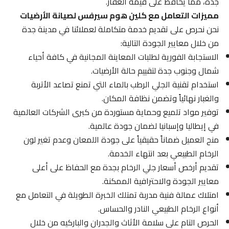
جدة، مما يحافظ على قيمة العقار.
مميزات التعامل مع كلين هوم سيرفس لصيانة الأرضيات
نحن نحرص على تقديم خدمة متكاملة لعملائنا في مدينة جدة
من خلال معايير الجودة التالية:
الاستجابة الفورية لطلبات المعاينة المجانية في كافة أحياء
شمال وجنوب جدة لتقييم حالة الأرضيات.
استخدام تقنية الجلي الرطب بالماء التي تمنع تصاعد الأتربة
والغبار نهائياً وتضمن نظافة المكان.
توفير مواد تلميع وحماية مستوردة من كبرى الشركات العالمية
في إيطاليا وإسبانيا لضمان جودة عالمية.
منح العميل ضماناً حقيقياً على جودة اللمعان وعدم تغير لون
الرخام الطبيعي بعد انتهاء الخدمة.
تقديم أرخص أسعار جلي الرخام بجدة مع الحفاظ على أعلى
معايير الجودة والاحترافية الممكنة.
امتلاك عمالة فنية مدربة تمتلك الخبرة الطويلة في التعامل مع
أنواع الرخام الطبيعي النادر والحساس.
الحرص التام على سلامة الأثاث والجدران والباركيه من خلال