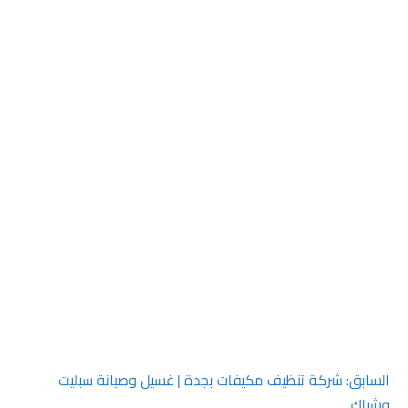
صفّح
السابق:
شركة تنظيف مكيفات بجدة | غسيل وصيانة سبليت
وشباك