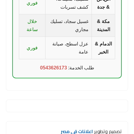
فوري
& جدة
كشف تسربات
مكة &
غسيل سجاد، تسليك
خلال
المدينة
مجاري
ساعة
الدمام &
عزل اسطح، صيانة
فوري
الخبر
عامة
طلب الخدمة:
0543626173
تصميم وتطوير
اعلانات فى مصر