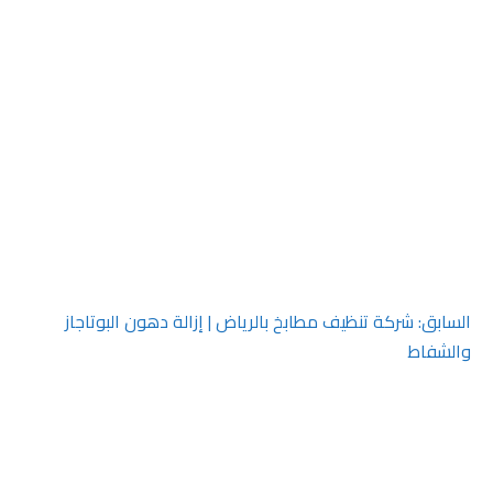
صفّح
السابق:
شركة تنظيف مطابخ بالرياض | إزالة دهون البوتاجاز
والشفاط
لمقالات