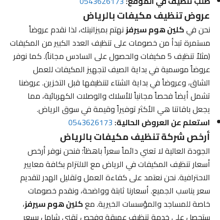
طلب تنظيف في الموقع:
0543626173
عروض تنظيف مكيفات بالرياض
نحن في
كلين هوم سيرفز
نهتم بميزانيتك، لذا نقدم عروضاً
مستمرة تبدأ من خصومات على تنظيف العدد الكبير من المكيفات
(مثلاً تنظيف 5 مكيفات والحصول على السادس مجاناً). كما نوفر
عروضاً موسمية في بداية الصيف لتجهيز المكيفات للعمل
الشاق، وعروضاً في بداية الشتاء لتنظيفها قبل التخزين. عروضنا
تشمل أيضاً فحصاً مجانياً للأسلاك والوصلات الكهربائية، مما
يجعل باقاتنا هي الأكثر توفيراً وقيمة في سوق الرياض.
استعلم عن العروض الحالية:
0543626173
أرخص شركة تنظيف مكيفات بالرياض
الجودة العالية لا تعني دائماً سعراً باهظاً؛ فنحن نوفر أرخص
أسعار تنظيف المكيفات في الرياض مع الالتزام بكافة معايير
الاحترافية. نحن نعتمد على كفاءة العمل وتقليل الهدر لتقديم
سعر يناسب الجميع. أسعارنا ثابتة وواضحة، ونقدم خصومات
خاصة للمساجد والمؤسسات الخيرية. مع
كلين هوم سيرفز
،
ستحصل على خدمة تنظيف عميقة وفحص تقني شامل بسعر