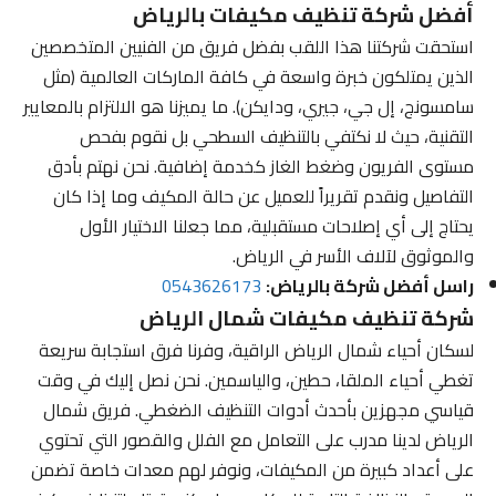
أفضل شركة تنظيف مكيفات بالرياض
استحقت شركتنا هذا اللقب بفضل فريق من الفنيين المتخصصين
الذين يمتلكون خبرة واسعة في كافة الماركات العالمية (مثل
سامسونج، إل جي، جيري، ودايكن). ما يميزنا هو الالتزام بالمعايير
التقنية، حيث لا نكتفي بالتنظيف السطحي بل نقوم بفحص
مستوى الفريون وضغط الغاز كخدمة إضافية. نحن نهتم بأدق
التفاصيل ونقدم تقريراً للعميل عن حالة المكيف وما إذا كان
يحتاج إلى أي إصلاحات مستقبلية، مما جعلنا الاختيار الأول
والموثوق لآلاف الأسر في الرياض.
راسل أفضل شركة بالرياض:
0543626173
شركة تنظيف مكيفات شمال الرياض
لسكان أحياء شمال الرياض الراقية، وفرنا فرق استجابة سريعة
تغطي أحياء الملقا، حطين، والياسمين. نحن نصل إليك في وقت
قياسي مجهزين بأحدث أدوات التنظيف الضغطي. فريق شمال
الرياض لدينا مدرب على التعامل مع الفلل والقصور التي تحتوي
على أعداد كبيرة من المكيفات، ونوفر لهم معدات خاصة تضمن