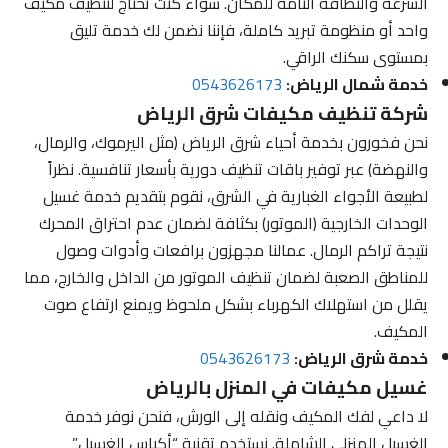
السرعة والنظافة التامة للمكان. سواء كنت تحتاج لتنظيف مكيف
واحد أو منظومة تبريد كاملة، فإننا نضمن لك خدمة تليق
بمستوى سكنك الراقي.
خدمة شمال الرياض:
0543626173
شركة تنظيف مكيفات شرق الرياض
نحن فخورون بخدمة أحياء شرق الرياض (مثل اليرموك، والرمال،
والنهضة) عبر توفير باقات تنظيف دورية بأسعار تنافسية. نظراً
لطبيعة الأجواء الغبارية في الشرق، نقوم بتقديم خدمة غسيل
الوحدات الخارجية (الموتور) بكثافة لضمان عدم احتراق المحرك
نتيجة تراكم الرمال. عمالنا مجهزون برافعات وأدوات وصول
للمناطق الصعبة لضمان تنظيف الموتور من الداخل والخارج، مما
يقلل من استهلاك الكهرباء بشكل ملحوظ ويمنع ارتفاع صوت
المكيف.
خدمة شرق الرياض:
0543626173
غسيل مكيفات في المنزل بالرياض
لا داعي لفك المكيف ونقله إلى الورش، فنحن نوفر خدمة
الغسيل المنزلي الشاملة. نستخدم تقنية “أكياس الغسيل”