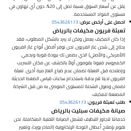
يقل عن أسعار السوق بنسبة تصل إلى 20%، دون أي تهاون في
مستوى المواد المستخدمة.
احصل على أرخص عرض:
0543626173
تعبئة فريون مكيفات بالرياض
إذا كان المكيف يعمل ولكن لا يبرد بالشكل المطلوب، فقد
يحتاج إلى شحن غاز الفريون. نحن نوفر أفضل أنواع غاز الفريون
(الأمريكي والأصلي) الذي يضمن لك برودة قوية ويحمي
الكمبروسر. فنيونا يقومون أولاً بالكشف عن مكان التسريب
وإصلاحه قبل التعبئة لضمان عدم ضياع الغاز مرة أخرى. تعبئة
الفريون لدينا تتم بدقة باستخدام ساعات قياس الضغط الحديثة
لضمان وصول الشحنة للمستوى الموصى به من قبل الشركة
المصنعة للمكيف.
طلب تعبئة فريون:
0543626173
صيانة مكيفات سبليت بالرياض
خدماتنا تتجاوز التنظيف لتشمل الصيانة التقنية المتكاملة. نحن
نقوم بإصلاح أعطال اللوحة الإلكترونية (الماذر بورد)، وتغيير