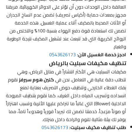
العالقة داخل الوحدات دون أن تؤثر على الدوائر الكهربائية. فريقنا
مجهز بمعدات حماية (أكياس تصريف) تضمن عدم اتساخ الجدران
أو الأثاث المحيط بالمكيف أثناء عملية الغسيل. هذه الخدمة
تضمن لك استعادة قوة دفع الهواء بنسبة 100% والتخلص من
الروائح الكريهة التي قد تنبعث عند تشغيل المكيف نتيجة الرطوبة
والغبار.
احجز خدمة الغسيل الآن:
0543626173
تنظيف مكيفات سبليت بالرياض
مكيفات السبليت هي الأكثر انتشاراً في منازل الرياض، وهي
تتطلب دقة عالية في التعامل. نحن في
كلين هوم سيرفز
نقوم
بفك الغطاء الخارجي وتنظيف حوض التصريف بعناية لمنع
انسداده وتسريب المياه داخل الغرف. كما نقوم بتنظيف المروحة
الداخلية (Blower) التي غالباً ما تتراكم عليها الأتربة وتسبب اهتزازاً
أو صوتاً مزعجاً. خدمتنا تضمن لك تبريداً فورياً وهدوءاً تاماً، مما
يوفر لك بيئة مثالية للنوم والراحة داخل منزلك.
طلب تنظيف مكيف سبليت:
0543626173