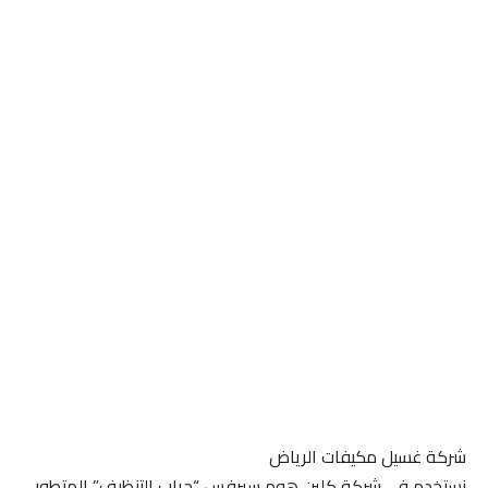
شركة غسيل مكيفات الرياض
نستخدم في شركة كلين هوم سيرفس “جراب التنظيف” المتطور