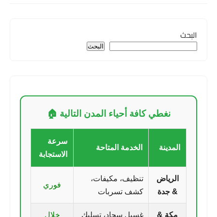
البحث
البحث
نغطي كافة أحياء المدن التالية 🏠
سرعة
المدينة
الخدمة المتاحة
الاستجابة
الرياض
تنظيف، مكيفات،
فوري
& جدة
كشف تسربات
مكة &
غسيل سجاد، تسليك
خلال