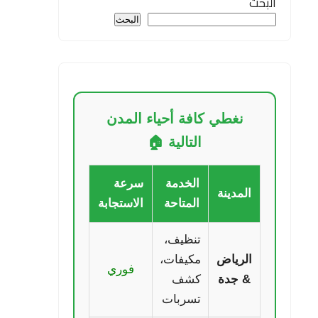
البحث
البحث
نغطي كافة أحياء المدن
التالية 🏠
الخدمة
سرعة
المدينة
المتاحة
الاستجابة
تنظيف،
الرياض
مكيفات،
فوري
& جدة
كشف
تسربات