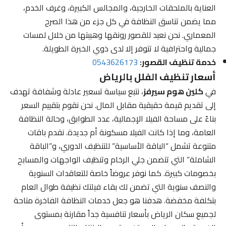
العناية بالملحقات الخارجية، والمجالس الكبيرة، وغرف الخدم،
مما يضمن تناسق النظافة في كل جزء من هذا الصرح
المعماري. نحن نعيد للقصور رونقها وهيبتها من خلال لمسات
جمالية واحترافية لا تتوفر إلا لدى ذوي الخبرة الطويلة.
خدمة تنظيف القصور:
0543626173
أسعار تنظيف الفلل بالرياض
في
كلين هوم سيرفز
، نتبع سياسة تسعير عادلة وشفافة تهدف
إلى تقديم قيمة حقيقية مقابل المال. نحن نقوم بتقييم السعر
بناءً على مساحة الفيلا الإجمالية، عدد الطوابق، وحالة النظافة
العامة، وما إذا كانت الفيلا مسكونة أم جديدة. نقدم باقات
متنوعة تشمل “الباقة الأساسية” للتنظيف الدوري، و”الباقة
الشاملة” التي تتضمن جلي الرخام وتنظيف الواجهات والمسابح
بخصومات كبيرة. كما نوفر عروضاً خاصة للتعاقدات السنوية
والنصف سنوية التي تضمن لك بقاء فيلتك نظيفة طوال العام
بتكلفة مخفضة. هدفنا هو جعل خدمات النظافة الفاخرة متاحة
لجميع سكان الرياض بأسعار تنافسية جداً مقارنة بمستوى