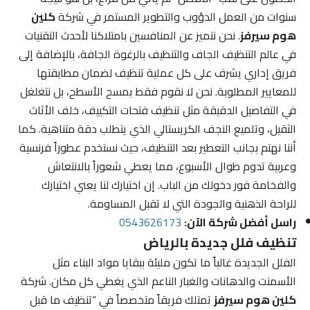
سنوات من العمل الدؤوب والتطوير المستمر في شركة
كلين
هوم سيرفز
. نحن نتميز عن المنافسين بامتلاكنا لأحدث التقنيات
في عالم التنظيف الجاف والتنظيف بالرغوة الجافة، بالإضافة إلى
فريق إداري يشرف على كل عملية تنظيف لضمان مطابقتها
للمعايير المطلوبة. نحن لا نقوم فقط بمسح الأسطح، بل نتغلغل
في التفاصيل الدقيقة مثل تنظيف فتحات التكييف، خلف الأثاث
الثقيل، وتلميع النجف الكريستالي الذي يتطلب دقة متناهية. كما
أننا نهتم بجانب التعطير بعد التنظيف، حيث نستخدم عطوراً فرنسية
وعربية تدوم طوال الأسبوع، مما يعطي شعوراً بالانتعاش
والفخامة فور دخولك من الباب. إن اختيارك لنا يعني اختيارك
للراحة الذهنية والجودة التي لا تقبل المساومة.
راسل أفضل شركة الآن:
0543626173
تنظيف فلل جديدة بالرياض
الفلل الجديدة غالباً ما تكون مليئة ببقايا مواد البناء مثل
الأسمنت والدهانات والغبار الناعم الذي يغطي كل مكان. شركة
كلين هوم سيرفز
تمتلك فريقاً متخصصاً في “تنظيف ما قبل