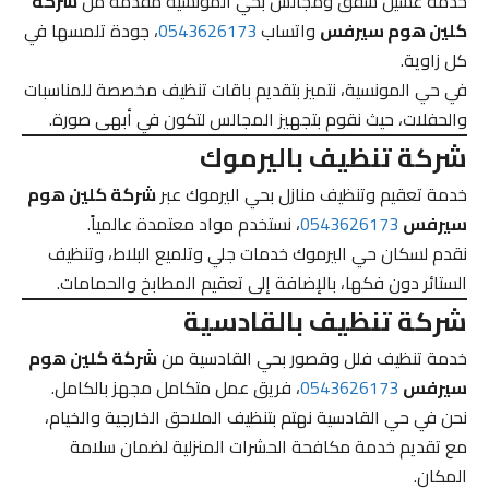
خدمة غسيل شقق ومجالس بحي المونسية مقدمة من
شركة
كلين هوم سيرفس
واتساب
0543626173
، جودة تلمسها في
كل زاوية.
في حي المونسية، نتميز بتقديم باقات تنظيف مخصصة للمناسبات
والحفلات، حيث نقوم بتجهيز المجالس لتكون في أبهى صورة.
شركة تنظيف باليرموك
خدمة تعقيم وتنظيف منازل بحي اليرموك عبر
شركة كلين هوم
سيرفس
0543626173
، نستخدم مواد معتمدة عالمياً.
نقدم لسكان حي اليرموك خدمات جلي وتلميع البلاط، وتنظيف
الستائر دون فكها، بالإضافة إلى تعقيم المطابخ والحمامات.
شركة تنظيف بالقادسية
خدمة تنظيف فلل وقصور بحي القادسية من
شركة كلين هوم
سيرفس
0543626173
، فريق عمل متكامل مجهز بالكامل.
نحن في حي القادسية نهتم بتنظيف الملاحق الخارجية والخيام،
مع تقديم خدمة مكافحة الحشرات المنزلية لضمان سلامة
المكان.