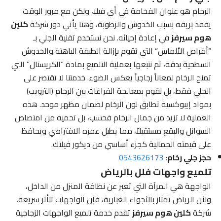
الرخام هو عنوان الفخامة في أي فيلا، ولكن مع مرور الوقت
يفقد بريقه بسبب الخدوش والرطوبة، وهنا يأتي دور شركة
كلين
هوم سيرفز
في إعادة إحيائه. نحن نستخدم تقنية الجلي بـ
“أقراص الألماس” التي تقوم بإزالة الطبقة الباهتة والخدوش
السطحية بدقة، ثم نتبعها بعملية التلميع بمادة “الكريستال” التي
تمنح الرخام لمعاناً زجاجياً يعكس الضوء. خدمتنا لا تقتصر على
الجلي فقط، بل نقوم بمعالجة الفراغات بين الرخام (الترويب)
بمواد إيبوكسية تطابق لون الرخام لضمان مظهر موحد. هذه
العملية لا تزيد من جمال الرخام فحسب، بل تحميه من امتصاص
السوائل والبقع مستقبلاً، مما يطيل عمره الافتراضي ويحافظ
على قيمته الجمالية كجزء أساسي من ديكور فيلتك.
حجز جلي رخام:
0543626173
تلميع واجهات فلل بالرياض
الواجهة هي المرآة التي تعبر عن نظافة المنزل من الداخل،
ولأن الرياض تمتاز بالأجواء الغبارية، فإن الواجهات تتأثر سريعة.
شركة
كلين هوم سيرفز
تقدم خدمة تلميع الواجهات الزجاجية