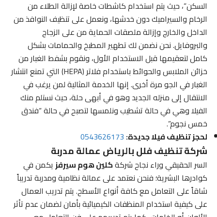
السكن”، حيث يتم استخدام كاشطات خاصة لإزالة الطلاء من
الرخام والسيراميك دون خدشها، ونعمل على تنظيف النوافذ من
الداخل والخارج وإزالة ملصقات الحماية من على الزجاج
والبروفايل. نحن نضمن لك تطهير المطبخ والحمامات بشكل
كامل لتعقيمها قبل الاستخدام الأول، ونقوم بشفط الغبار من
خزائن الملابس والحوائط باستخدام فلاتر (HEPA) التي تمنع انتشار
الغبار في الجو مرة أخرى. إنها الخدمة المثالية لمن يرغب في
الانتقال إلى منزله الجديد وهو في أبهى حلة، حيث نستلم منك
الفيلا وهي في حالة تشطيب ونلمسها لتصبح في حالة “فندق
خمس نجوم”.
لحجز تنظيف فيلا جديدة:
0543626173
شركة تنظيف فلل بالرياض عمالة مدربة
السر الحقيقي وراء نجاح شركة
كلين هوم سيرفز
يكمن في
كوادرها البشرية؛ فنحن نعتمد على عمالة نظامية ومدربة تدريباً
شاقاً على التعامل مع كافة أنواع الأسطح. يتم تدريب العمال
على كيفية استخدام المنظفات الكيميائية بأمان لضمان عدم تأثر
الألوان أو الخامات، كما يتم تدريبهم على فن التعامل مع