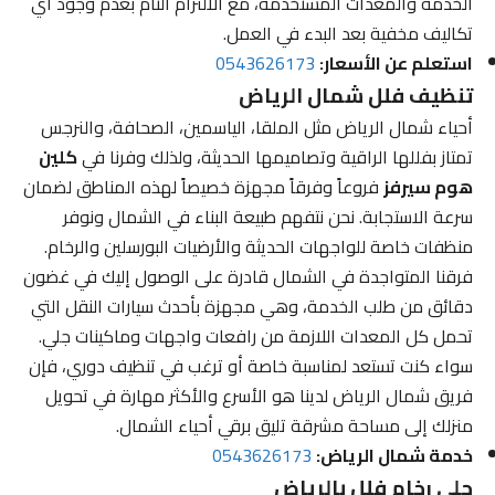
الخدمة والمعدات المستخدمة، مع الالتزام التام بعدم وجود أي
تكاليف مخفية بعد البدء في العمل.
استعلم عن الأسعار:
0543626173
تنظيف فلل شمال الرياض
أحياء شمال الرياض مثل الملقا، الياسمين، الصحافة، والنرجس
تمتاز بفللها الراقية وتصاميمها الحديثة، ولذلك وفرنا في
كلين
هوم سيرفز
فروعاً وفرقاً مجهزة خصيصاً لهذه المناطق لضمان
سرعة الاستجابة. نحن نتفهم طبيعة البناء في الشمال ونوفر
منظفات خاصة للواجهات الحديثة والأرضيات البورسلين والرخام.
فرقنا المتواجدة في الشمال قادرة على الوصول إليك في غضون
دقائق من طلب الخدمة، وهي مجهزة بأحدث سيارات النقل التي
تحمل كل المعدات اللازمة من رافعات واجهات وماكينات جلي.
سواء كنت تستعد لمناسبة خاصة أو ترغب في تنظيف دوري، فإن
فريق شمال الرياض لدينا هو الأسرع والأكثر مهارة في تحويل
منزلك إلى مساحة مشرقة تليق برقي أحياء الشمال.
خدمة شمال الرياض:
0543626173
جلي رخام فلل بالرياض