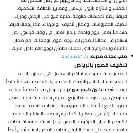
العملاء والالتزام بالزي الرسمي ومعايير النظافة الشخصية.
فريقنا يضم تخصصات متنوعة، منهم فنيو جلي الرخام، وخبراء
تنظيف المفروشات، وعمال تنظيف الواجهات، مما يجعلنا فريقاً
متكاملاً يعمل بروح واحدة لإنجاز العمل في وقت قياسي. نحن
نستثمر في عمالنا لنضمن لك نتيجة تفوق توقعاتك، مع ضمان
الأمانة والاحترافية التي تجعلك تطمئن لوجودهم داخل منزلك.
طلب عمالة مدربة:
0543626173
تنظيف قصور بالرياض
القصور ليست مجرد مساحات واسعة، بل هي مخازن للتحف
الفنية، السجاد النادر، والثريات الضخمة، ولذلك تتطلب تعاملاً خاصاً
توفره شركة
كلين هوم سيرفز
. نحن نرسل فريقاً ضخماً بقيادة
مشرفين ذوي خبرة عالية لتوزيع المهام بدقة، حيث يتم تخصيص
فريق لتلميع الأخشاب المحفورة، وآخر لتنظيف التحف اليدوية
بمواد لا تؤثر على لمعانها. كما نهتم بتنظيف السلالم الرخامية
الكبيرة والجدران المزخرفة (الجبس بورد) باستخدام تقنيات تنظيف
جافة تحافظ على جودة الألوان. تنظيف القصور لدينا يشمل أيضاً