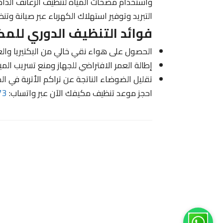
واستخدام مضخات المياه لتنظيف الزعانف الداخل
التبريد وتوفير استهلاك الكهرباء عبر صيانة وت
فوائد التنظيف الدوري للم
الحصول على هواء نقي خالي من البكتيريا والغب
إطالة العمر الافتراضي للجهاز ومنع تسريب الميا
تقليل الضوضاء الناتجة عن تراكم الأتربة في ال
احجز موعد تنظيف مكيفك الآن عبر واتساب:
73
مرحبا اخي 😊