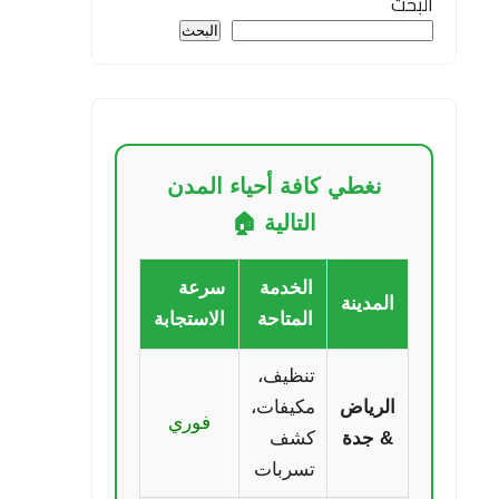
البحث
البحث
نغطي كافة أحياء المدن
التالية 🏠
الخدمة
سرعة
المدينة
المتاحة
الاستجابة
تنظيف،
الرياض
مكيفات،
فوري
& جدة
كشف
تسربات