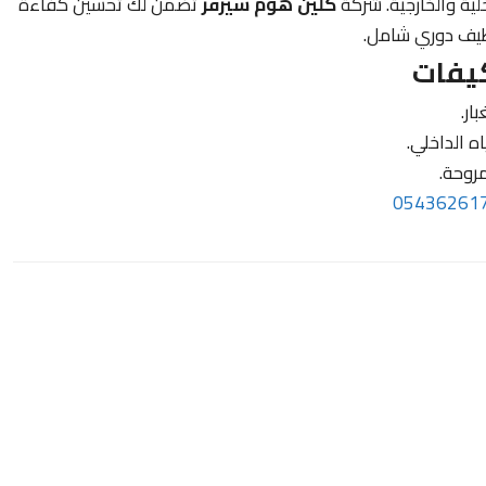
ية والخارجية. شركة
كلين هوم سيرفز
تضمن لك تحسين كفاءة
نظيف دوري شامل.
كيفات
ار.
ه الداخلي.
مروحة.
05436261