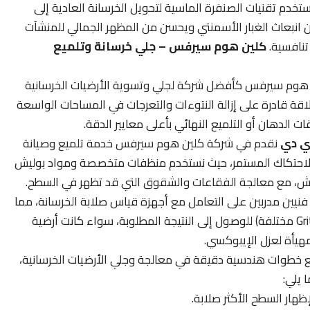
تخدم تقنيات الصنفرة الماسية لتحويل الخرسانة العادية إلى
 انبعاث الغبار الأسمنتي ويحسن من المظهر الجمالي للمنشآت
تنافسية.
كلين هوم سيرفس – جلي خرسانة وتلميع
هوم سيرفس كأفضل شركة لجلي وتسوية الأرضيات الخرسانية
اقة قادرة على إزالة النتوءات والتعرجات في المساحات الواسعة
 الدهان أو التلميع النهائي بأعلى معايير الدقة.
ي دي
نقدم في شركة كلين هوم سيرفس خدمة تلميع وصيانة
 الاحتكاك المستمر، حيث نستخدم منظفات متخصصة ومواد بوليش
دوش، مع معالجة الفقاعات والشقوق التي قد تظهر في السطح.
نيين مدربين على التعامل مع أجهزة قياس صلابة الخرسانة، مما
يضمن اختيار أقراص الألماظ المناسبة (بدرجات Grit مختلفة) للوصول إلى النتيجة المطلوبة، سواء كانت أرضية
ع خطوات هندسية دقيقة في معالجة وجلي الأرضيات الخرسانية،
يلي:
هار السطح الأكثر صلابة.