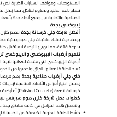
المستودعات، ومواقف السيارات الكبيرة. نحن نس
سطح ناعم، صلب، ومقاوم للتآكل، مما يقلل من
الصناعية والتجارية في جميع أنحاء جدة بأسعار 
إيبوكسي بجدة
أفضل شركة جلي خرسانة بجدة
تتصدر كلين 
بجدة، حيث نمتلك ماكينات جلي هيدروليكية عمل
بسرعة فائقة، مما يهيئ الأرضية لاستقبال طبقات
تلميع أرضيات الإيبوكسي والايبوكسي ثر
أرضيات الإيبوكسي التي فقدت لمعانها نتيجة
تعيد للطبقة لمعانها البراق وتحميها من الخ
فني جلي أرضيات صناعية بجدة
يضم فريقنا ف
خرسانية لامعة (Polished Concrete) أو أرضية مهيأة لعزل الإيبوكسي.
خطوات عمل شركة كلين هوم سيرفس
نتب
وتتضمن هذه المراحل في كافة مناطق جدة ما 
كشط الطبقة العلوية الضعيفة من الخرسانة لإظ