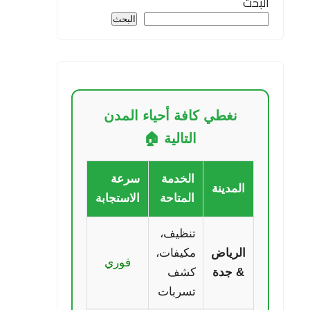
البحث
البحث
نغطي كافة أحياء المدن
التالية 🏠
الخدمة
سرعة
المدينة
المتاحة
الاستجابة
تنظيف،
الرياض
مكيفات،
فوري
& جدة
كشف
تسربات