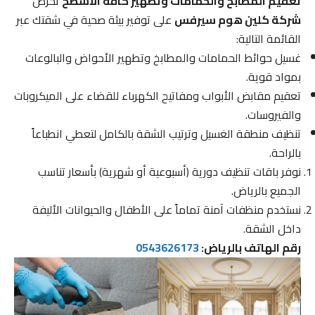
تعقيم المطابخ والحمامات وتطهير كافة الأسطح
تحرص
شركة كلين هوم سيرفس
على توفير بيئة صحية في شقتك عبر
القائمة التالية:
غسيل حوائط الحمامات والمطابخ وتطهير الأحواض والبالوعات
بمواد قوية.
تعقيم مقابض الأبواب ومفاتيح الكهرباء للقضاء على الميكروبات
والفيروسات.
تنظيف منطقة الغسيل وترتيب الشقة بالكامل لتعطي انطباعاً
بالراحة.
نوفر باقات تنظيف دورية (أسبوعية أو شهرية) بأسعار تناسب
الجميع بالرياض.
نستخدم منظفات آمنة تماماً على الأطفال والحيوانات الأليفة
داخل الشقة.
رقم الهاتف بالرياض:
0543626173