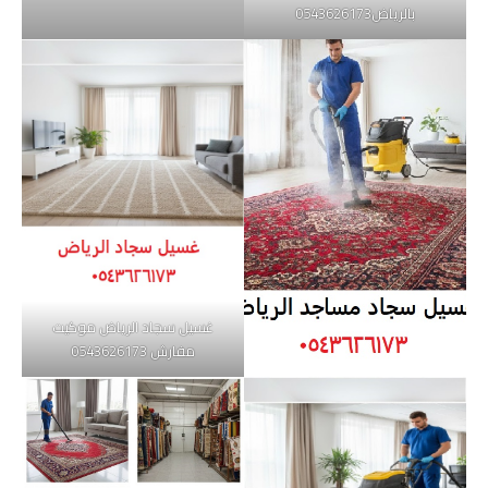
بالرياض0543626173
غسيل سجاد الرياض موكيت
مفارش 0543626173