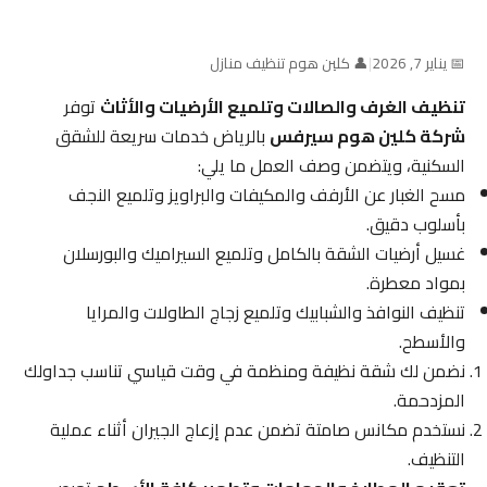
📅 يناير 7, 2026
|
👤 كلين هوم تنظيف منازل
تنظيف الغرف والصالات وتلميع الأرضيات والأثاث
توفر
شركة كلين هوم سيرفس
بالرياض خدمات سريعة للشقق
السكنية، ويتضمن وصف العمل ما يلي:
مسح الغبار عن الأرفف والمكيفات والبراويز وتلميع النجف
بأسلوب دقيق.
غسيل أرضيات الشقة بالكامل وتلميع السيراميك والبورسلان
بمواد معطرة.
تنظيف النوافذ والشبابيك وتلميع زجاج الطاولات والمرايا
والأسطح.
نضمن لك شقة نظيفة ومنظمة في وقت قياسي تناسب جداولك
المزدحمة.
نستخدم مكانس صامتة تضمن عدم إزعاج الجيران أثناء عملية
التنظيف.