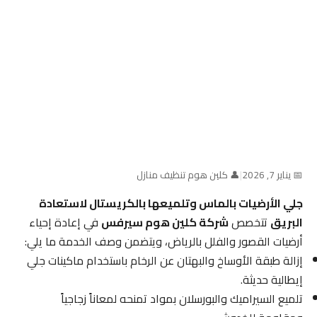
📅 يناير 7, 2026
|
👤 كلين هوم تنظيف منازل
جلي الأرضيات بالماس وتلميعها بالكريستال لاستعادة
البريق
تتخصص
شركة كلين هوم سيرفس
في إعادة إحياء
أرضيات القصور والفلل بالرياض، ويتضمن وصف الخدمة ما يلي:
إزالة طبقة الأوساخ والبهتان عن الرخام باستخدام ماكينات جلي
إيطالية حديثة.
تلميع السيراميك والبورسلان بمواد تمنحه لمعاناً زجاجياً