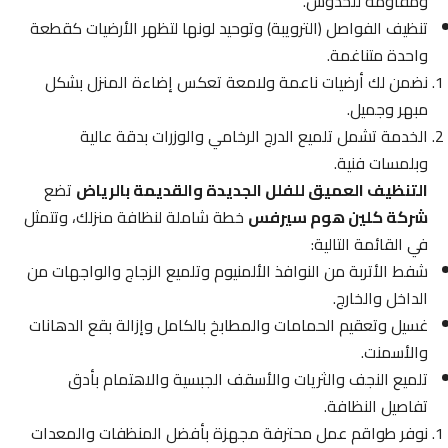
ومقاومة للخدوش.
تنظيف الفواصل (الترويبة) وتوحيد لونها لتظهر الأرضيات كقطعة
واحدة متناغمة.
نضمن لك أرضيات ناعمة ولامعة تعكس إضاءة المنزل بشكل
مبهر وجميل.
الخدمة تشمل تلميع الدرج الرخامي والوزرات بدقة عالية
وبلمسات فنية.
التنظيف العميق للفلل الجديدة والقديمة بالرياض
تضع
شركة كلين هوم سيرفس
خطة شاملة لنظافة منزلك، وتتمثل
في القائمة التالية:
شفط الأتربة من النوافذ الألمنيوم وتلميع الزجاج والواجهات من
الداخل والخارج.
غسيل وتعقيم الحمامات والمطابخ بالكامل وإزالة بقع الدهانات
والأسمنت.
تلميع النجف والثريات والأسقف الجبسية والاهتمام بأدق
تفاصيل النظافة.
نوفر طواقم عمل محترفة مجهزة بأفضل المنظفات والمعدات