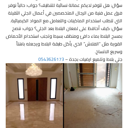
سؤال: هل تتوفر لديكم عمالة نسائية للتنظيف؟ جواب: حالياً نوفر
فرق عمل فنية من الرجال المتخصصين في أعمال الجلي الثقيلة
التي تتطلب استخدام الماكينات والتعامل مع المواد الكيميائية.
سؤال: كيف أحافظ على لمعان البلاط بعد الجلي؟ جواب: ننصح
بمسح البلاط بماء دافئ ومنظف بسيط وتجنب استخدام الأحماض
القوية مثل “الفلاش” الذي يأكل طبقة البلاط ويجعله باهتاً
وسريع الاتساخ.
جلي بلاط وتلميع ارضيات بجدة –
0543626173