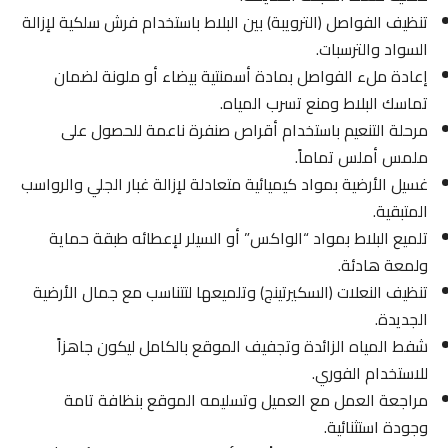
تنظيف الفواصل (الترويبة) بين البلاط باستخدام فرش سلكية لإزالة
السواد والترسبات.
إعادة ملء الفواصل بمادة أسمنتية بيضاء أو ملونة لضمان
تماسك البلاط ومنع تسرب المياه.
مرحلة التنعيم باستخدام أقراص صنفرة ناعمة للحصول على
ملمس أملس تماماً.
غسيل الأرضية بمواد كيميائية متعادلة لإزالة غبار الجلي والرواسب
المتبقية.
تلميع البلاط بمواد “الواكس” أو السيلر لإعطائه طبقة حماية
ولمعة هادئة.
تنظيف النعلات (السكيرتينج) وتلميعها لتتناسب مع جمال الأرضية
الجديدة.
شفط المياه الزائدة وتجفيف الموقع بالكامل ليكون جاهزاً
للاستخدام الفوري.
مراجعة العمل مع العميل وتسليمه الموقع بنظافة تامة
وجودة استثنائية.