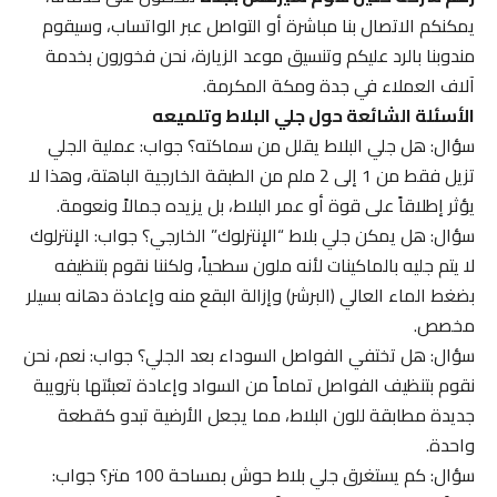
يمكنكم الاتصال بنا مباشرة أو التواصل عبر الواتساب، وسيقوم
مندوبنا بالرد عليكم وتنسيق موعد الزيارة، نحن فخورون بخدمة
آلاف العملاء في جدة ومكة المكرمة.
الأسئلة الشائعة حول جلي البلاط وتلميعه
سؤال: هل جلي البلاط يقلل من سماكته؟ جواب: عملية الجلي
تزيل فقط من 1 إلى 2 ملم من الطبقة الخارجية الباهتة، وهذا لا
يؤثر إطلاقاً على قوة أو عمر البلاط، بل يزيده جمالاً ونعومة.
سؤال: هل يمكن جلي بلاط “الإنترلوك” الخارجي؟ جواب: الإنترلوك
لا يتم جليه بالماكينات لأنه ملون سطحياً، ولكننا نقوم بتنظيفه
بضغط الماء العالي (البرشر) وإزالة البقع منه وإعادة دهانه بسيلر
مخصص.
سؤال: هل تختفي الفواصل السوداء بعد الجلي؟ جواب: نعم، نحن
نقوم بتنظيف الفواصل تماماً من السواد وإعادة تعبئتها بترويبة
جديدة مطابقة للون البلاط، مما يجعل الأرضية تبدو كقطعة
واحدة.
سؤال: كم يستغرق جلي بلاط حوش بمساحة 100 متر؟ جواب: