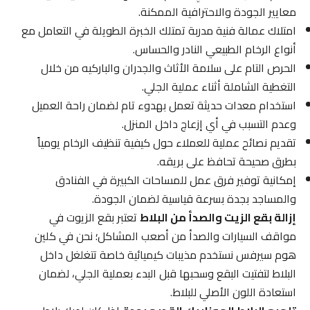
معايير الجودة والاحترافية الممكنة.
امتلاك عمالة فنية مدربة تمتلك الخبرة الطويلة في التعامل مع
أنواع الرخام الطبيعي النادر والحساس.
الحرص التام على سلامة الأثاث والجدران والباركيه من خلال
التغطية الشاملة أثناء عملية الجلي.
استخدام معدات حديثة تعمل بهدوء تام لضمان راحة العميل
وعدم التسبب في أي إزعاج داخل المنزل.
تقديم نصائح عملية للعملاء حول كيفية تنظيف الرخام يومياً
بطرق صحيحة تحافظ على بريقه.
إمكانية توفير فرق عمل للمساحات الكبيرة في الفنادق
والمساجد بجدة بسرعة قياسية لضمان الجودة.
إزالة بقع الزيت والصدأ من البلاط
تعتبر بقع الزيوت في
مواقف السيارات والصدأ من أصعب المشاكل؛ نحن في كلين
هوم سيرفس نستخدم مذيبات كيميائية خاصة تتغلغل داخل
البلاط لتفتيت البقع وسحبها قبل البدء بعملية الجلي، لضمان
استعادة اللون الأصلي للبلاط.