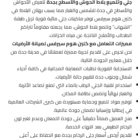
جلي وتلميع بلاط الحوش والأسطح بجدة
تتعرض الأحواش
والأسطح في جدة للشمس والغبار مما يسبب بهتان البلاط؛ في
كلين هوم سيرفس نوفر ماكينات جلي مائية قوية تزيل طبقة
“الشهاب” وتلمع بلاط الحوش، مما يجعله مقاوماً لتراكم
الطحالب والأملاح الناتجة عن مياه الخزانات.
مميزات التعامل مع كلين هوم سيرفس لصيانة الأرضيات
نحن نحرص على تقديم تجربة مميزة لعملائنا في مدينة جدة من
خلال معايير الجودة التالية:
الاستجابة الفورية لطلبات المعاينة المجانية في كافة أحياء
شمال وجنوب جدة لتقييم حالة الأرضيات.
استخدام تقنية الجلي الرطب بالماء التي تمنع تصاعد الأتربة
والغبار نهائياً وتضمن نظافة المكان.
توفير مواد تلميع وحماية مستوردة من كبرى الشركات العالمية
في إيطاليا وإسبانيا لضمان جودة عالمية.
منح العميل ضماناً حقيقياً على جودة اللمعان وعدم تغير لون
الرخام الطبيعي بعد انتهاء الخدمة.
تقديم أرخص أسعار جلي الرخام بجدة مع الحفاظ على أعلى