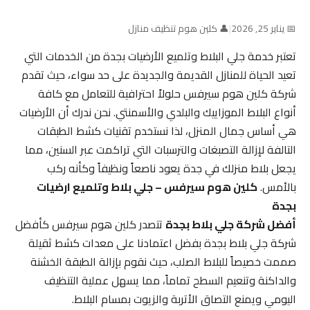
📅 يناير 25, 2026
|
👤 كلين هوم تنظيف منازل
تعتبر خدمة جلي البلاط وتلميع الأرضيات بجدة من الخدمات التي
تعيد الحياة للمنازل القديمة والجديدة على حد سواء، حيث تقدم
شركة كلين هوم سيرفس حلولاً احترافية للتعامل مع كافة
أنواع البلاط الموزاييك والبلدي والأسمنتي. نحن ندرك أن الأرضيات
هي أساس جمال المنزل، لذا نستخدم تقنيات كشط الطبقات
التالفة لإزالة التصبغات والترسبات التي تراكمت عبر السنين، مما
يجعل بلاط منزلك في جدة يعود ناصعاً ونظيفاً وكأنه ركب
بالأمس.
كلين هوم سيرفس – جلي بلاط وتلميع ارضيات
بجدة
أفضل شركة جلي بلاط بجدة
تتصدر كلين هوم سيرفس كأفضل
شركة جلي بلاط بجدة بفضل اعتمادنا على معدات كشط ثقيلة
صممت خصيصاً للبلاط الصلب، حيث نقوم بإزالة الطبقة الخشنة
والداكنة وتنعيم السطح تماماً، مما يسهل عملية التنظيف
اليومي ويمنع التصاق الأتربة والزيوت بمسام البلاط.