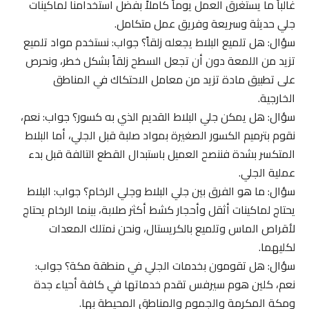
غالباً ما يستغرق العمل يوماً كاملاً بفضل استخدامنا لماكينات
جلي حديثة وسريعة وفريق عمل متكامل.
سؤال: هل تلميع البلاط يجعله زلقاً؟ جواب: نستخدم مواد تلميع
تزيد من اللمعة دون أن تجعل السطح زلقاً بشكل خطر، ونحرص
على تطبيق مادة تزيد من معامل الاحتكاك في المناطق
الخارجية.
سؤال: هل يمكن جلي البلاط القديم الذي به كسور؟ جواب: نعم،
نقوم بترميم الكسور الصغيرة بمواد صلبة قبل الجلي، أما البلاط
المتكسر بشدة فننصح العميل باستبدال القطع التالفة قبل بدء
عملية الجلي.
سؤال: ما هو الفرق بين جلي البلاط وجلي الرخام؟ جواب: البلاط
يحتاج لماكينات أثقل وأحجار كشط أكثر صلابة، بينما الرخام يحتاج
لأقراص الماس وتلميع بالكريستال، ونحن نمتلك المعدات
لكليهما.
سؤال: هل تقومون بخدمات الجلي في منطقة مكة؟ جواب:
نعم، كلين هوم سيرفس تقدم خدماتها في كافة أحياء جدة
ومكة المكرمة والجموم والمناطق المحيطة بها.