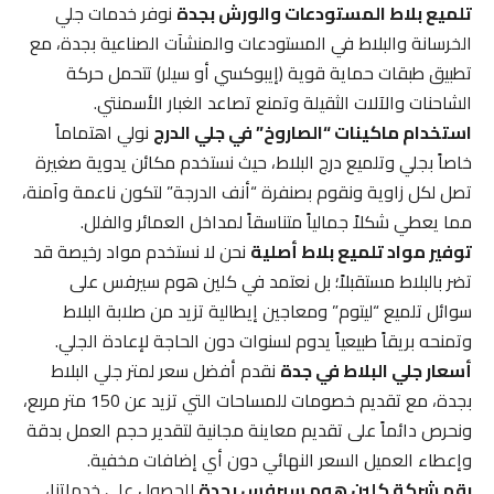
تلميع بلاط المستودعات والورش بجدة
نوفر خدمات جلي
الخرسانة والبلاط في المستودعات والمنشآت الصناعية بجدة، مع
تطبيق طبقات حماية قوية (إيبوكسي أو سيلر) تتحمل حركة
الشاحنات والآلات الثقيلة وتمنع تصاعد الغبار الأسمنتي.
استخدام ماكينات “الصاروخ” في جلي الدرج
نولي اهتماماً
خاصاً بجلي وتلميع درج البلاط، حيث نستخدم مكائن يدوية صغيرة
تصل لكل زاوية ونقوم بصنفرة “أنف الدرجة” لتكون ناعمة وآمنة،
مما يعطي شكلاً جمالياً متناسقاً لمداخل العمائر والفلل.
توفير مواد تلميع بلاط أصلية
نحن لا نستخدم مواد رخيصة قد
تضر بالبلاط مستقبلاً؛ بل نعتمد في كلين هوم سيرفس على
سوائل تلميع “ليتوم” ومعاجين إيطالية تزيد من صلابة البلاط
وتمنحه بريقاً طبيعياً يدوم لسنوات دون الحاجة لإعادة الجلي.
أسعار جلي البلاط في جدة
نقدم أفضل سعر لمتر جلي البلاط
بجدة، مع تقديم خصومات للمساحات التي تزيد عن 150 متر مربع،
ونحرص دائماً على تقديم معاينة مجانية لتقدير حجم العمل بدقة
وإعطاء العميل السعر النهائي دون أي إضافات مخفية.
رقم شركة كلين هوم سيرفس بجدة
للحصول على خدماتنا،