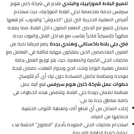
تلميع البلاط الموزاييك والبلدي
نقدم في شركة كلين هوم
سيرفس خدمة متخصصة لجلي البلاط الموزاييك، حيث نستخدم
أقراص الصنفرة الحجرية التي تزيل “الخدوش” والندوب، ثم نتبعها
بمراحل تلميع تبرز الحصى الصغير الملون داخل البلاط، مما يمنحه
مظهراً كلاسيكياً فاخراً يتناسب مع مداخل الفلل والبيوت بجدة.
فني جلي بلاط باكستاني وهندي بجدة
يضم فريقنا نخبة من
الفنيين المتخصصين الذين يمتلكون مهارة فائقة في التعامل مع
ماكينات الجلي الكبيرة والصغيرة، حيث يتم توزيع العمل بدقة
لضمان صنفرة الزوايا وتحت الدرج وبجوار النعلات، لضمان نتيجة
موحدة ومنظمة لكامل المساحة دون ترك أي أثر للأوساخ.
خطوات عمل شركة كلين هوم سيرفس
نتبع آلية عمل
منظمة لضمان جودة جلي البلاط، وتتضمن هذه الخطوات في
كافة مناطق جدة ما يلي:
إخلاء المكان من أي قطع أثاث وتغطية الأبواب الخشبية
لحمايتها من المياه.
استخدام ماكينات الجلي المزودة بأحجار “الصاروخ” الخشنة لبدء
عملية كشط الطبقة القديمة.