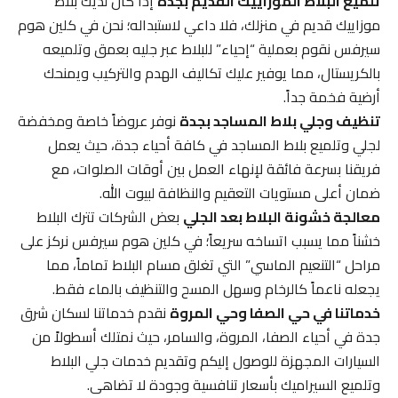
تلميع البلاط الموزاييك القديم بجدة
إذا كان لديك بلاط
موزاييك قديم في منزلك، فلا داعي لاستبداله؛ نحن في كلين هوم
سيرفس نقوم بعملية “إحياء” للبلاط عبر جليه بعمق وتلميعه
بالكريستال، مما يوفير عليك تكاليف الهدم والتركيب ويمنحك
أرضية فخمة جداً.
تنظيف وجلي بلاط المساجد بجدة
نوفر عروضاً خاصة ومخفضة
لجلي وتلميع بلاط المساجد في كافة أحياء جدة، حيث يعمل
فريقنا بسرعة فائقة لإنهاء العمل بين أوقات الصلوات، مع
ضمان أعلى مستويات التعقيم والنظافة لبيوت الله.
معالجة خشونة البلاط بعد الجلي
بعض الشركات تترك البلاط
خشناً مما يسبب اتساخه سريعاً؛ في كلين هوم سيرفس نركز على
مراحل “التنعيم الماسي” التي تغلق مسام البلاط تماماً، مما
يجعله ناعماً كالرخام وسهل المسح والتنظيف بالماء فقط.
خدماتنا في حي الصفا وحي المروة
نقدم خدماتنا لسكان شرق
جدة في أحياء الصفا، المروة، والسامر، حيث نمتلك أسطولاً من
السيارات المجهزة للوصول إليكم وتقديم خدمات جلي البلاط
وتلميع السيراميك بأسعار تنافسية وجودة لا تضاهى.