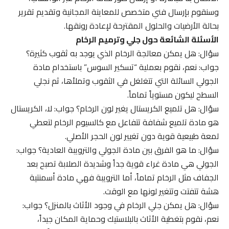
وسنقوم بإرسال فني متخصص للمعاينة المجانية وتقديم تقرير
بحالة الأرضيات والحلول المقترحة لإعادة رونقها.
الأسئلة الشائعة حول جلي وترميم الرخام
سؤال: هل يمكن معالجة الرخام الذي يوجد به ثقوب كثيرة؟
جواب: نعم، نقوم بعملية “تسكير السوس” باستخدام مادة
الجولي السائلة التي تتغلغل في الثقوب وتملأها، ثم نجلي
السطح ليكون مستوياً تماماً.
سؤال: هل تلميع الكريستال يغير لون الرخام؟ جواب: لا، الكريستال
هو مادة تلميع شفافة تتفاعل مع كالسيوم الرخام لتعطي
لمعة طبيعية قوية دون تغيير لون الحجر الأصلي.
سؤال: ما هو الفرق بين مادة الجولي والترويبة العادية؟ جواب:
الجولي هي مادة غراء قوية جداً وشديدة الصلابة تصبح بعد
الجفاف مثل الرخام تماماً، أما الترويبة فهي مادة أسمنتية
هشة تتفتت وتتغير لونها مع الوقت.
سؤال: هل يمكن جلي الرخام في وجود الأثاث بالمنزل؟ جواب:
نعم، نقوم بتغطية الأثاث بالبلاستيك وحماية المكان جيداً،