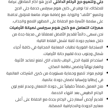
جلي وتلميع درج الرخام الداخلي
الدرج هو أكثر المناطق عرضة
للاحتكاك، لذا نوفر في كلين هوم سيرفس خدمة جلي الدرج
وتلميع “الأنف” والزوايا، مع إضافة مواد مانعة للانزلاق تحافظ
على سلامة الأسرة مع الحفاظ على المظهر اللامع والجذاب.
مميزات التعامل مع كلين هوم سيرفس لصيانة الأرضيات
نحن نسعى دائماً لتقديم الأفضل لعملائنا في مدينة جدة من
خلال معايير جودة ثابتة تشمل النقاط التالية:
الاستجابة الفورية لطلبات المعاينة المجانية في كافة أحياء
شمال وجنوب جدة لتقييم حالة الأرضيات.
استخدام تقنية الجلي الرطب بالماء التي تمنع تصاعد الأتربة
والغبار نهائياً وتضمن نظافة المكان.
توفير مواد تلميع وحماية مستوردة من كبرى الشركات العالمية
في إيطاليا وإسبانيا لضمان جودة عالمية.
منح العميل ضماناً حقيقياً على جودة اللمعان وعدم تغير لون
الرخام الطبيعي بعد انتهاء الخدمة.
تقديم أرخص أسعار جلي الرخام بجدة مع الحفاظ على أعلى
معايير الجودة والاحترافية الممكنة.