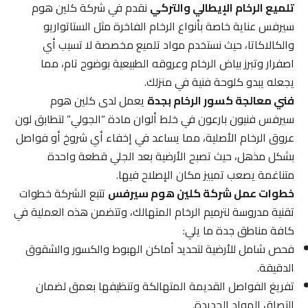
تلميع الرخام الإيطالي والتركي
نقدم في شركة كلين هوم
سيرفس عناية خاصة بأنواع الرخام الفاخرة مثل الستاتواريو
والكالاكاتا، حيث نستخدم مواد تلميع مخصصة لا تسبب أي
اصفرار وتبرز بياض الرخام وعروقه الطبيعية بوضوح تام، مما
يجعله يبدو كلوحة فنية في منزلك.
فني معالجة كسور الرخام بجدة
يعمل لدى كلين هوم
سيرفس فنيون بارعون في خلط ألوان مادة “الجولي” لتطابق لون
عروق الرخام الأصلية، مما يساعد في إخفاء أي شروخ أو فواصل
بشكل مذهل، حيث تصبح الأرضية بعد الجلي قطعة واحدة
متناغمة يصعب تمييز مكان الإصلاح فيها.
خطوات عمل شركة كلين هوم سيرفس
تتبع الشركة خطوات
تقنية مدروسة لترميم الرخام المتهالك، وتتضمن هذه العملية في
كافة مناطق جدة ما يلي:
فحص شامل للأرضية لتحديد أماكن الهبوط والكسور والشقوق
الدقيقة.
تفريغ الفواصل القديمة المتهالكة وتنظيفها بعمق لضمان
التصاق المواد الجديدة.