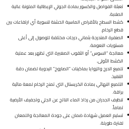
تعبئة الفواصل والكسور بمادة الجولي الإيطالية الملونة عالية
الصلابة.
كشط السطح بالأقراص الماسية الخشنة لتسوية أي ارتفاعات بين
قطع الرخام.
الصنفرة المتدرجة بثماني درجات مختلفة للوصول إلى أعلى
مستويات النعومة.
معالجة “السوس” أو الثقوب الصغيرة التي تظهر بعد عملية
الكشط الأولى.
تلميع الدرج والزوايا بماكينات “الصاروخ” اليدوية لضمان دقة
التنفيذ.
التلميع النهائي بمادة الكريستال التي تمنح الرخام لمعة مائية
براقة.
تنظيف الجدران من رذاذ الماء الناتج عن الجلي وتجفيف الأرضية
تماماً.
تسليم العميل شهادة ضمان على جودة المعالجة واللمعان
لفترة طويلة.