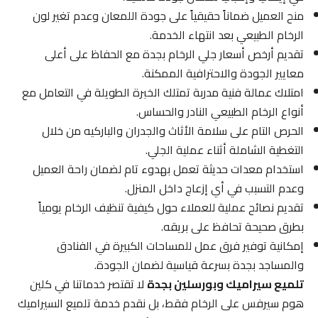
منح العميل ضماناً حقيقياً على جودة اللمعان وعدم تغير لون
الرخام الطبيعي بعد انتهاء الخدمة.
تقديم أرخص أسعار جلي الرخام بجدة مع الحفاظ على أعلى
معايير الجودة والاحترافية الممكنة.
امتلاك عمالة فنية مدربة تمتلك الخبرة الطويلة في التعامل مع
أنواع الرخام الطبيعي النادر والحساس.
الحرص التام على سلامة الأثاث والجدران والباركيه من خلال
التغطية الشاملة أثناء عملية الجلي.
استخدام معدات حديثة تعمل بهدوء تام لضمان راحة العميل
وعدم التسبب في أي إزعاج داخل المنزل.
تقديم نصائح عملية للعملاء حول كيفية تنظيف الرخام يومياً
بطرق صحيحة تحافظ على بريقه.
إمكانية توفير فرق عمل للمساحات الكبيرة في الفنادق
والمساجد بجدة بسرعة قياسية لضمان الجودة.
تلميع سيراميك وبورسلين بجدة
لا تقتصر خدماتنا في كلين
هوم سيرفس على الرخام فقط، بل نقدم خدمة تلميع السيراميك