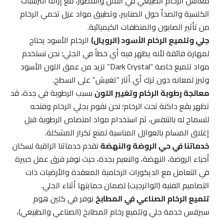
مغاسل الرخام الطبيعي في الفلل والقصور، مع إزالة الترسبات
الكلسية والصدأ حول الصنابير، وتطبيق مواد عزل تحمي الرخام
من تأثير الصابون والمنظفات الكيميائية.
جلي وتلميع الرخام الأسود (الرويال)
الرخام الأسود يحتاج
لمهارة فائقة لأنه يظهر فيه أي خطأ في الجلي؛ نحن نستخدم
مواد تلميع خاصة “Dark Crystal” تزيد من عمق اللون الأسود
وتبرز لمعانه دون ترك أي أثار “تغبيش” على السطح.
معالجة رطوبة الرخام وتغيير اللون
بسبب الرطوبة في جدة، قد
تظهر بقع داكنة تحت الرخام؛ نحن نقوم بجلي الرخام وفتحه
للسماح له بالتنفس، ثم استخدام مواد امتصاص الرطوبة قبل
إغلاق المسام بالعوازل المناسبة لمنع تكرار المشكلة.
خدماتنا في حي الروضة والنهضة
نقدم خدماتنا الراقية لسكان
أحياء الروضة، النهضة، والنعيم بجدة، حيث نوفر فرق عمل خبيرة
في التعامل مع الديكورات الرخامية المعقدة والأرضيات ذات
التصاميم الفنية (الواترجيت) لضمان حمايتها أثناء الجلي.
تلميع الرخام الصناعي في المطابخ
نوفر في كلين هوم
سيرفس خدمة جلي وتلميع رخام المطابخ (الصناعي والطبيعي)،