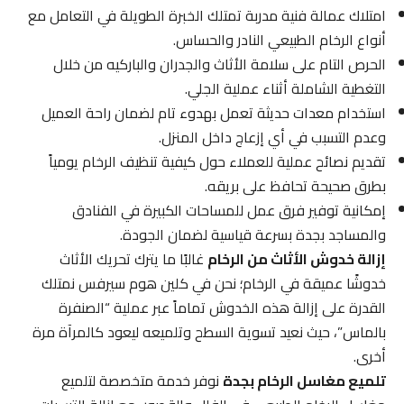
امتلاك عمالة فنية مدربة تمتلك الخبرة الطويلة في التعامل مع
أنواع الرخام الطبيعي النادر والحساس.
الحرص التام على سلامة الأثاث والجدران والباركيه من خلال
التغطية الشاملة أثناء عملية الجلي.
استخدام معدات حديثة تعمل بهدوء تام لضمان راحة العميل
وعدم التسبب في أي إزعاج داخل المنزل.
تقديم نصائح عملية للعملاء حول كيفية تنظيف الرخام يومياً
بطرق صحيحة تحافظ على بريقه.
إمكانية توفير فرق عمل للمساحات الكبيرة في الفنادق
والمساجد بجدة بسرعة قياسية لضمان الجودة.
إزالة خدوش الأثاث من الرخام
غالبًا ما يترك تحريك الأثاث
خدوشًا عميقة في الرخام؛ نحن في كلين هوم سيرفس نمتلك
القدرة على إزالة هذه الخدوش تماماً عبر عملية “الصنفرة
بالماس”، حيث نعيد تسوية السطح وتلميعه ليعود كالمرآة مرة
أخرى.
تلميع مغاسل الرخام بجدة
نوفر خدمة متخصصة لتلميع