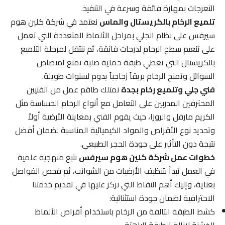
التعرجات بمهارة فائقة وسرعة في التنفيذ.
تلميع الرخام بالكريستال والماس
نعتمد في شركة كلين هوم
سيرفس على نظام الجلي بمراحل الألماظ المتعددة التي تعمل
على تنعيم سطح الرخام لدرجات فائقة، ثم ننتقل لمرحلة التلميع
بالكريستال التي تعطي طبقة حماية صلبة تمنع امتصاص
السوائل وتمنح الرخام بريقاً زجاجياً يدوم لسنوات طويلة.
فني جلي وتلميع رخام بجدة
نمتلك طاقم عمل من الفنيين
المحترفين المدربين على التعامل مع أنواع الرخام الحساسة مثل
الكريم مارفل والروزا، حيث يقوم الفني بمعاينة الأرضية أولاً
وتحديد نوع الأقراص والمواد الكيميائية المناسبة لضمان أفضل
نتيجة دون التأثير على جودة الحجر الطبيعي.
خطوات عمل شركة كلين هوم سيرفس
نتبع منهجية علمية
في العمل تبدأ بتنظيف الأرضيات من الشوائب، ثم فحص الفواصل
بعناية، وإليك أهم النقاط التي نركز عليها في تقديم خدمتنا
الاحترافية لضمان جودة استثنائية:
كشط الطبقة التالفة من الرخام باستخدام أقراص الألماظ
الخشنة لإزالة الطبقة الباهتة.