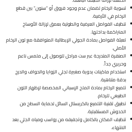
تسوية الرخام لضمان عدم وجود فروق أو “سنون” بين قطع
الرخام في الأرضية.
تنظيف الفواصل العرضية والطولية بعمق لإزالة الأوساخ
المتراكمة بداخلها.
تعبئة الفواصل بمادة الجولي الإيطالية المتوافقة مع لون الرخام
الأصلي.
الصنفرة المتدرجة عبر ست مراحل للوصول إلى ملمس ناعم
وحريري جداً.
استخدام ماكينات يدوية صغيرة لجلي الزوايا والحواف والدرج
بدقة متناهية.
تلميع الرخام بمادة الملح الإسباني المخصصة لإظهار اللون
الطبيعي للرخام.
تطبيق تقنية التلميع بالكريستال السائل لحماية السطح من
الخدوش المستقبلية.
تنظيف المكان بالكامل وتجفيفه من رواسب ومياه الجلي بعد
الانتهاء.