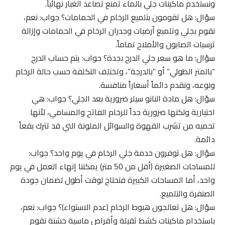
ونستخدم ماكينات جلي بالماء تمنع تصاعد الغبار نهائياً.
سؤال: هل تقومون بتلميع الرخام في الحمامات؟ جواب: نعم،
نقوم بجلي وتلميع أرضيات وجدران الرخام في الحمامات وإزالة
ترسبات الصابون والأملاح تماماً.
سؤال: ما هو سعر جلي الدرج بجدة؟ جواب: يتم حساب الدرج
“بالمتر الطولي” أو “بالدرجة”، وتختلف التكلفة حسب حالة الرخام
ونوعه، ونقدم دائماً أسعاراً منافسة.
سؤال: هل مادة النانو سيلر ضرورية بعد الجلي؟ جواب: هي
اختيارية ولكنها ضرورية جداً للرخام الفاتح والمسامي، لأنها
تحميه من تشرب القهوة والسوائل الملونة التي قد تترك بقعاً
دائمة.
سؤال: هل توفرون خدمة جلي الرخام في يوم واحد؟ جواب:
للمساحات الصغيرة (أقل من 50 متر) يمكننا إنهاء العمل في يوم
واحد، أما المساحات الكبيرة فتحتاج لوقت أطول لضمان جودة
الصنفرة والتلميع.
سؤال: هل تعالجون هبوط الرخام (عدم الاستواء)؟ جواب: نعم،
باستخدام ماكينات كشط ثقيلة وأقراص ماسية خشنة نقوم