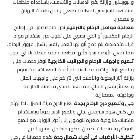
والبورسلين وإزالة بقع الدهانات والأسمنت، باستخدام منظفات
آمنة تعيد للبورسلين لمعانه الطبيعي وتزيل طبقات البهتان
والاصفرار.
معالجة فواصل الرخام والترميم
نحن متخصصون في إصلاح
الرخام المكسور أو الذي يحتوي على ثقوب عبر استخدام مواد
غراء متخصصة يتم دمج ألوانها لتعطي نفس شكل عروق الرخام،
مما يجعل الأرضية تبدو كأنها قطعة واحدة متصلة بلا أي عيوب.
تلميع واجهات الرخام والجرانيت الخارجية
نوفر خدمات جلي
وتلميع الواجهات بجدة باستخدام أحدث المعدات، حيث نقوم
بإزالة آثار الرطوبة والأملاح التي تتراكم على واجهات الفلل
والعمائر بفعل المناخ، مما يعيد للمبنى فخامته الخارجية
وجاذبيته المعمارية.
جلي وتلميع درج الرخام بجدة
يعتبر الدرج مرآة المنزل، لذا نهتم
في كلين هوم سيرفس بجلي وتلميع الدرج يدوياً وباستخدام
ماكينات صاروخية صغيرة للوصول إلى أدق الزوايا، مع تلميع
القوائم والمنحنيات لضمان مظهر متكامل ومبهر للدرج.
تنظيف الأرضيات في أحياء شمال جدة
نقدم خدماتنا في حي