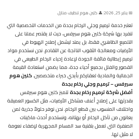
📅 يناير 25, 2026
|
👤 كلين هوم تنظيف منازل
تعتبر خدمة ترميم وجلي الرخام بجدة من الخدمات التخصصية التي
تنفرد بها شركة كلين هوم سيرفس، حيث لا يقتصر عملنا على
التلميع الظاهري فقط، بل يمتد ليشمل إصلاح الهبوط في
الأرضيات ومعالجة الثقوب الناتجة عن التقادم. نحن نستخدم مواد
ترميم إيطالية فائقة الجودة لإعادة إحياء الرخام الطبيعي في
القصور والفلل بجميع أحياء جدة، مما يضمن استعادة القيمة
الجمالية والمادية لعقاركم بأيدي خبراء متخصصين.
كلين هوم
سيرفس – ترميم وجلي رخام بجدة
أفضل شركة ترميم رخام بجدة
تتميز كلين هوم سيرفس
بقدرتها على إصلاح أعنف مشاكل الأرضيات، مثل الكسور العميقة
واختلاف المنسوب بين قطع الرخام. نحن نوفر حلولاً جذرية لمن
يعانون من تآكل الرخام أو بهتانه، ونستخدم أحدث ماكينات
الصنفرة التي تعمل بتقنية سد المسام المجهرية لإضفاء نعومة
لا مثيل لها.