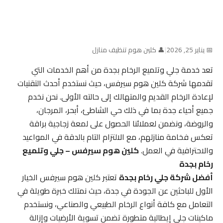
📅 يناير 25, 2026
|
👤 كلين هوم تنظيف منازل
تعد خدمة جلي وتلميع الرخام بجدة من أهم الخدمات التي
تقدمها شركة كلين هوم سيرفس، حيث نستخدم أحدث التقنيات
لإعادة الرخام القديم والمتهالك إلى حالته الأولى. نحن نخدم
جميع أحياء جدة بما في ذلك حي الشاطئ، أبحر، المرجان،
والروضة، ونضمن لعملائنا الحصول على لمعة زجاجية براقة
تعكس فخامة منازلهم، مع الالتزام التام بالدقة في المواعيد
والاحترافية في العمل.
كلين هوم سيرفس – جلي وتلميع
رخام بجدة
أفضل شركة جلي رخام بجدة
تعتبر كلين هوم سيرفس الخيار
الأول للباحثين عن الجودة في جدة، حيث نمتلك خبرة طويلة في
التعامل مع كافة أنواع الرخام الطبيعي والصناعي، ونستخدم
ماكينات جلي إيطالية متطورة تضمن تسوية الأرضيات وإزالة