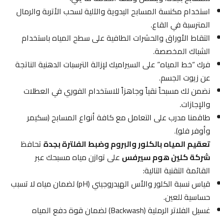
استخدام مكنسة المسابح اليدوية والآلية لسحب الأتربة والرمال
المترسبة في القاع.
التقاط الأوراق والحشرات الطافية على سطح المياه باستخدام
الشباك المخصصة.
فرك “خط المياه” على السيراميك لإزالة الترسبات الدهنية الناتجة
عن زيوت الجسم.
نضمن لك مسبحاً نقياً وجاهزاً للاستخدام الفوري في العطلات
والإجازات.
طاقمنا مدرب على التعامل مع كافة أنواع المسابح (سكيمر
وأوفر فلو).
تعقيم المياه بالكلور والبروم وضبط الفلترة بجدة
تحافظ
شركة كلين هوم سيرفس
على توازن مياه مسبحك عبر
القائمة التقنية التالية:
قياس نسبة الكلور والأس الهيدروجيني (pH) لضمان مياه لا تسبب
حساسية للعين.
غسيل الفلاتر الرملية (Backwash) لضمان قوة دفع المياه