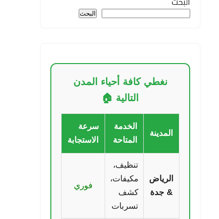
البحث
البحث
نغطي كافة أحياء المدن
التالية 🏠
الخدمة
سرعة
المدينة
المتاحة
الاستجابة
تنظيف،
الرياض
مكيفات،
فوري
& جدة
كشف
تسربات