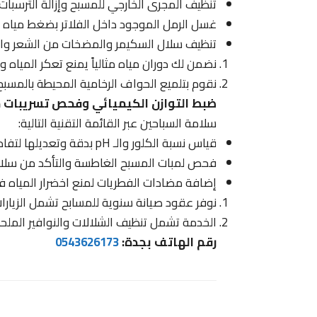
تنظيف المجرى الخارجي للمسبح وإزالة الترسبات
غسل الرمل الموجود داخل الفلاتر بضغط مياه عكسي (Backwash) لضم
تنظيف سلال السكيمر والمضخات من الشعر والأ
نضمن لك دوران مياه مثالياً يمنع تعكر المياه 
نقوم بتلميع الحواف الرخامية المحيطة بالمسبح وإ
ضبط التوازن الكيميائي وفحص تسريبات م
سلامة السباحين عبر القائمة التقنية التالية:
قياس نسبة الكلور والـ pH بدقة وتعديلها لتفادي حساسية العين والجلد.
فحص لمبات المسبح الغاطسة والتأكد من سلامة 
إضافة مضادات الفطريات لمنع اخضرار المياه ف
نوفر عقود صيانة سنوية للمسابح تشمل الزيارات 
الخدمة تشمل تنظيف الشلالات والنوافير الملح
رقم الهاتف بجدة:
0543626173