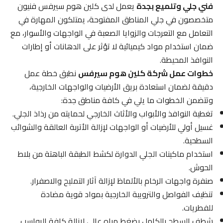
فني جلي وتلميع بجدة
يعمل لدى كلين هوم سيرفس فنيون
متخصصون في جلي المناطق المفتوحة، يمتلكون المهارة في
التعامل مع التعرجات والزوايا الصعبة في الواجهات والأسوار، مع
ضمان استخدام مواد كيميائية لا تؤثر على الدهانات أو إطارات
النوافذ المحيطة.
خطوات عمل شركة كلين هوم سيرفس
نطبق خطة عمل
دقيقة لضمان استعادة بريق الأرضيات والواجهات الخارجية،
وتتضمن الخطوات ما يلي في كافة مناطق جدة:
تغطية النوافذ والأبواب والأثاث الخارجي لحمايته من رذاذ الجلي.
غسيل أولي للأرضيات أو الواجهات لإزالة الأتربة العالقة والشوائب
السطحية.
استخدام ماكينات الجلي الدوارة لكشط الطبقة الباهتة من بلاط
الحوش.
صنفرة واجهات الرخام بالألماظ لإزالة آثار التمليح والاصفرار.
تنظيف الفواصل والترويبة الخارجية بمواد قوية مضادة
للفطريات.
شطف السطح بالكامل بضغط مياه عالي لإزالة كافة الرواسب