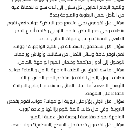
وتلميع الرخام الخارجي كل سنتين إلى ثلاث سنوات للحفاظ عليه
من التآكل بفعل الرطوبة والملوحة بجدة.
سؤال: هل تقومون بجلي وتلميع حجر الرياض؟ جواب: نعم، نقوم
بتنظيف وجلي حجر الرياض والحجر الأردني وكافة أنواع الحجر
الطبيعي المستخدم في واجهات المباني بجدة.
سؤال: هل تستخدمون السقالات في تلميع الواجهات؟ جواب:
نعم، نوفر كافة وسائل الأمان من سقالات وأوناش ورافعات
للوصول إلى أدوار مرتفعة وضمان تلميع الواجهة بالكامل.
سؤال: ما هو الفرق بين تنظيف الواجهة بالرمل وبالماء؟ جواب:
تنظيف الرمل (الرمل القاذف) يستخدم للحجر الخشن لإزالة
الأوساخ الصعبة، أما الجلي المائي فيستخدم للرخام والجرانيت
للحفاظ على النعومة.
سؤال: هل الجلي يؤثر على ترويبة الواجهات؟ جواب: نقوم بفحص
الترويبة، وفي حال كانت تالفة نقوم بإزالتها وإعادة ترويب
الواجهة بمواد مقاومة للرطوبة قبل عملية التلميع.
سؤال: هل تقدمون خدمة جلي السطح (السطوح)؟ جواب: نعم،