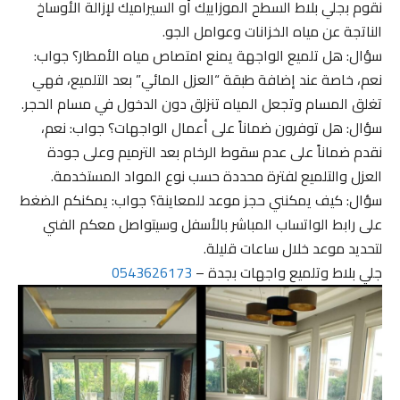
نقوم بجلي بلاط السطح الموزاييك أو السيراميك لإزالة الأوساخ
الناتجة عن مياه الخزانات وعوامل الجو.
سؤال: هل تلميع الواجهة يمنع امتصاص مياه الأمطار؟ جواب:
نعم، خاصة عند إضافة طبقة “العزل المائي” بعد التلميع، فهي
تغلق المسام وتجعل المياه تنزلق دون الدخول في مسام الحجر.
سؤال: هل توفرون ضماناً على أعمال الواجهات؟ جواب: نعم،
نقدم ضماناً على عدم سقوط الرخام بعد الترميم وعلى جودة
العزل والتلميع لفترة محددة حسب نوع المواد المستخدمة.
سؤال: كيف يمكنني حجز موعد للمعاينة؟ جواب: يمكنكم الضغط
على رابط الواتساب المباشر بالأسفل وسيتواصل معكم الفني
لتحديد موعد خلال ساعات قليلة.
جلي بلاط وتلميع واجهات بجدة –
0543626173