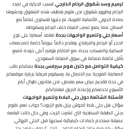
ترميم وسد شقوق الرخام الخارجي
تتسبب الحرارة في تمدد
الرخام وظهور شقوق؛ نحن نقوم بتنظيف هذه الشقوق وحشوها
بمادة الجولي الألمانية القوية، ثم جليها لتتساوى تماماً مع
السطح، مما يمنع تسرب المياه خلف الرخام وسقوطه.
أسعار جلي وتلميع الواجهات بجدة
تعتمد أسعارنا على نوع
الحجر أو الرخام والارتفاع، ونقدم دائماً عروضاً خاصة للمجمعات
السكنية والمساجد بجدة، مع الالتزام بتوفير أعلى جودة تلميع
بأقل تكلفة ممكنة في سوق الصيانة السعودي.
كيفية التواصل مع كلين هوم سيرفس بجدة
يمكنكم طلب
المعاينة الفورية عبر الاتصال بنا، وسيقوم فريقنا بزيارة موقعكم
في جدة لتقديم عرض سعر مفصل، نحن متاحون طوال أيام
الأسبوع لخدمتكم وإعادة البريق لعقاراتكم.
الأسئلة الشائعة حول جلي البلاط وتلميع الواجهات
سؤال: هل جلي بلاط الحوش يزيل بقع الزيوت؟ جواب: نعم، نقوم
بجلي الطبقة السطحية التي تشربت الزيت، وفي حال كانت البقعة
عميقة نستخدم كمادات كيميائية لسحبها قبل الجلي النهائي.
سؤال: كم مرة يحتاج الرخام الخارجي للجلي؟ جواب: ننصح بجلي