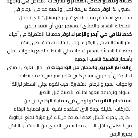
صيانة وتلميع مداخل العمائر والشركات
المداخل هي واجهة
المبنى، لذا نوفر خدمة سريعة لجلي وتلميع مداخل الرخام في
جدة، مع استخدام مواد تلميع “سوبر كريستال” التي تتحمل
الاحتكاك الشديد والمشي المستمر دون أن تفقد بريقها.
خدماتنا في حي أبحر والزهراء
نوفر خدماتنا المتميزة في أحياء
أبحر الشمالية، حي الزهراء، وحي الخالدية، حيث نصل إليكم
بمعداتنا الحديثة لتقديم خدمات جلي البلاط وتلميع واجهات الفلل
بأسعار تنافسية تناسب الجميع.
إزالة آثار الحريق والدخان من الواجهات
في حال تعرض المبنى
لآثار دخان أو حريق، تقدم كلين هوم سيرفس خدمة تنظيف
واجهات الحجر والرخام المتضررة، حيث نقوم بجلي السطح لإزالة
السواد وترميمه ليعود لحالته الأصلية قبل التضرر.
استخدام النانو تكنولوجي في حماية الرخام
نحن من
الشركات القليلة بجدة التي تستخدم تقنية النانو لحماية الرخام
الخارجي؛ حيث تشكل هذه المادة جزيئات غير مرئية تمنع الرطوبة
من التغلغل داخل الحجر، مما يحمي المبنى من التفتت أو التآكل
بمرور الزمن.