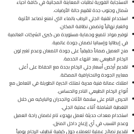
الاستجابة الفورية لطلبات المعاينة المجانية في كافة أحياء
شمال وجنوب جدة لتقييم حالة الأرضيات.
استخدام تقنية الجلي الرطب بالماء التي تمنع تصاعد الأتربة
والغبار نهائياً وتضمن نظافة المكان.
توفير مواد تلميع وحماية مستوردة من كبرى الشركات العالمية
في إيطاليا وإسبانيا لضمان جودة عالمية.
منح العميل ضماناً حقيقياً على جودة اللمعان وعدم تغير لون
الرخام الطبيعي بعد انتهاء الخدمة.
تقديم أرخص أسعار جلي الرخام بجدة مع الحفاظ على أعلى
معايير الجودة والاحترافية الممكنة.
امتلاك عمالة فنية مدربة تمتلك الخبرة الطويلة في التعامل مع
أنواع الرخام الطبيعي النادر والحساس.
الحرص التام على سلامة الأثاث والجدران والباركيه من خلال
التغطية الشاملة أثناء عملية الجلي.
استخدام معدات حديثة تعمل بهدوء تام لضمان راحة العميل
وعدم التسبب في أي إزعاج داخل المنزل.
تقديم نصائح عملية للعملاء حول كيفية تنظيف الرخام يومياً