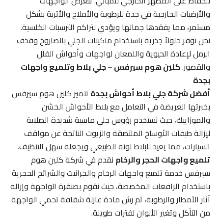
للحفاظ على المظهر الخارجي للمباني. تتعرض الواجهات
والأرضيات الخارجية في جدة للرطوبة والأملاح والأتربة بشكل
مستمر، مما يفقدها جمالها ويؤدي لتراكم الترسبات الكلسية.
نحن نوفر حلولاً جذرية باستخدام ماكينات الجلي بالصاروخ وقذف
الرمل لإعادة الحيوية واللمعان لواجهات وأحواش الفلل
والقصور.
كلين هوم سيرفس – جلي بلاط وتلميع واجهات
بجدة
أفضل شركة جلي بلاط أحواش بجدة
تتميز كلين هوم سيرفس
بخبرتها العريضة في التعامل مع بلاط الأحواش الخشن
والموزاييك، حيث نستخدم رؤوس جلي ماسية شديدة الصلابة
لإزالة طبقات الأوساخ الملتصقة والزيوت الناتجة عن مواقف
السيارات، مما يعيد للبلاط لونه الطبيعي ويجعله سهل التنظيف.
تلميع واجهات الحجر والرخام
نقدم في شركة كلين هوم
سيرفس خدمة تلميع واجهات الرخام والجرانيت والشرائح الحجرية
باستخدام الرافعات المخصصة، حيث نقوم بصنفرة الواجهة وإزالة
آثار الأمطار والرطوبة، ثم رش مادة عازلة شفافة تحمي الواجهة
من التأكل وتغير الألوان لفترات طويلة.