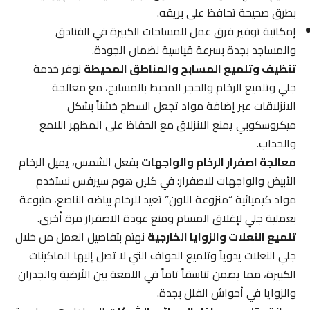
بطرق صحيحة تحافظ على بريقه.
إمكانية توفير فرق عمل للمساحات الكبيرة في الفنادق
والمساجد بجدة بسرعة قياسية لضمان الجودة.
تنظيف وتلميع المسابح والمناطق المحيطة
نوفر خدمة
جلي وتلميع الرخام والحجر المحيط بالمسابح، مع معالجة
الانزلاقات عبر إضافة مواد تجعل السطح خشناً بشكل
ميكروسكوبي يمنع الانزلاق مع الحفاظ على المظهر اللامع
والجذاب.
معالجة اصفرار الرخام والواجهات
بفعل الشمس، يميل الرخام
الأبيض والواجهات للاصفرار؛ في كلين هوم سيرفس نستخدم
مواد كيميائية “منزوعة اللون” تعيد للرخام بياضه الناصع، متبوعة
بعملية جلي لإغلاق المسام ومنع عودة الاصفرار مرة أخرى.
تلميع النعلات والزوايا الخارجية
نهتم بتفاصيل العمل من خلال
جلي النعلات يدوياً وتلميع الحواف التي لا تصل إليها الماكينات
الكبيرة، مما يضمن تناسقاً تاماً في اللمعة بين الأرضية والجدران
والزوايا في أحواش الفلل بجدة.