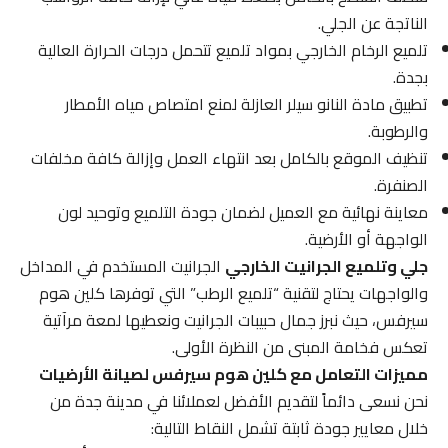
الناتجة عن الجلي.
تلميع الرخام الخارجي بمواد تلميع تتحمل درجات الحرارة العالية
بجدة.
تطبيق مادة النانو سيلر العازلة لمنع امتصاص مياه الأمطار
والرطوبة.
تنظيف الموقع بالكامل بعد انتهاء العمل وإزالة كافة مخلفات
الصنفرة.
معاينة نهائية مع العميل لضمان جودة التلميع وتوحيد لون
الواجهة أو الأرضية.
جلي وتلميع الجرانيت الخارجي
الجرانيت المستخدم في المداخل
والواجهات يحتاج لتقنية “تلميع الرطب” التي توفرها كلين هوم
سيرفس، حيث نبرز جمال حبيبات الجرانيت ونعطيها لمعة مرآتية
تعكس فخامة المبنى من النظرة الأولى.
مميزات التعامل مع كلين هوم سيرفس لصيانة الأرضيات
نحن نسعى دائماً لتقديم الأفضل لعملائنا في مدينة جدة من
خلال معايير جودة ثابتة تشمل النقاط التالية: