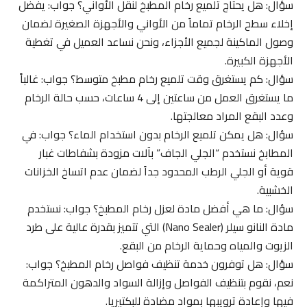
سؤال: هل يحتاج تلميع رخام المطبخ لنقل الأواني؟ جواب: يفضل
إخلاء سطح الرخام تماماً من الأواني والأجهزة الصغيرة لضمان
وصول الماكينة لجميع الأجزاء، ونحن نساعد العميل في تغطية
الأجهزة الكبيرة.
سؤال: كم يستغرق وقت تلميع رخام مطبخ متوسط؟ جواب: غالباً
ما يستغرق العمل من ساعتين إلى 4 ساعات، حسب حالة الرخام
وعدد البقع المراد معالجتها.
سؤال: هل يمكن تلميع الرخام بدون استخدام الماء؟ جواب: في
المطابخ نستخدم “الجلي الجاف” بآلات مزودة بشفاطات غبار
قوية أو الجلي الرطب المحدود جداً لضمان عدم اتساخ الخزانات
الخشبية.
سؤال: ما هي أفضل مادة لعزل رخام المطبخ؟ جواب: نستخدم
مادة النانو سيلر (Nano Sealer) التي تتميز بقدرة عالية على طرد
الزيوت والمياه وحماية الرخام من البقع.
سؤال: هل توفرون خدمة تنظيف فواصل رخام المطبخ؟ جواب:
نعم، نقوم بتنظيف الفواصل وإزالة السواد والدهون المتراكمة
فيها وإعادة ترويبها بمواد مضادة للبكتيريا.