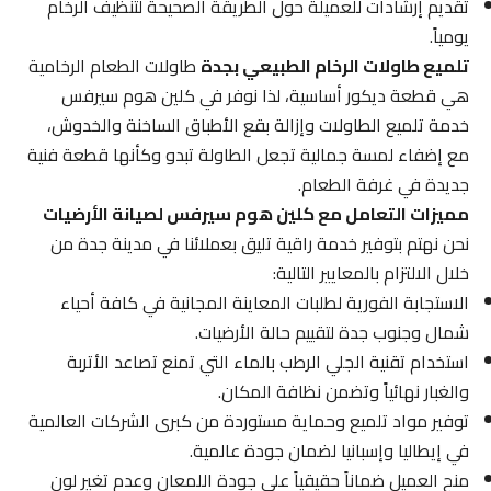
تقديم إرشادات للعميلة حول الطريقة الصحيحة لتنظيف الرخام
يومياً.
تلميع طاولات الرخام الطبيعي بجدة
طاولات الطعام الرخامية
هي قطعة ديكور أساسية، لذا نوفر في كلين هوم سيرفس
خدمة تلميع الطاولات وإزالة بقع الأطباق الساخنة والخدوش،
مع إضفاء لمسة جمالية تجعل الطاولة تبدو وكأنها قطعة فنية
جديدة في غرفة الطعام.
مميزات التعامل مع كلين هوم سيرفس لصيانة الأرضيات
نحن نهتم بتوفير خدمة راقية تليق بعملائنا في مدينة جدة من
خلال الالتزام بالمعايير التالية:
الاستجابة الفورية لطلبات المعاينة المجانية في كافة أحياء
شمال وجنوب جدة لتقييم حالة الأرضيات.
استخدام تقنية الجلي الرطب بالماء التي تمنع تصاعد الأتربة
والغبار نهائياً وتضمن نظافة المكان.
توفير مواد تلميع وحماية مستوردة من كبرى الشركات العالمية
في إيطاليا وإسبانيا لضمان جودة عالمية.
منح العميل ضماناً حقيقياً على جودة اللمعان وعدم تغير لون