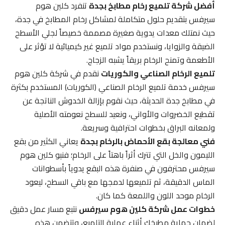
أفضل شركة تلميع رخام مطابخ بجدة
تنفرد كلين هوم
سيرفس بتقديم حلول متكاملة لمشاكل رخام المطابخ في جدة،
حيث نمتلك معدات يدوية صغيرة مصممة خصيصاً لجلي الأسطح
الضيقة والزوايا، ونستخدم مواد تلميع غير كيميائية لا تؤثر على
الأطعمة وتمنح الرخام بريقاً يشبه الزجاج.
تلميع الرخام الصناعي والكوريات
نقدم في شركة كلين هوم
سيرفس خدمة تلميع الرخام الصناعي (الكوريات) المستخدم بكثرة
في مطابخ جدة الحديثة، حيث نقوم بإزالة الخدوش الناتجة عن
تقطيع الخضروات والأواني، ونعيد للسطح نعومته الأصلية
ولمعانه البراق بخطوات احترافية وسريعة.
فني معالجة بقع الأحماض بالرخام بجدة
يعاني الكثير من بقع
الليمون والخل التي تترك أثراً باهتاً على الرخام؛ فنيو كلين هوم
سيرفس محترفون في صنفرة هذه البقع يدوياً بأسطوانات
الماس الدقيقة، ثم تلميعها لدمجها مع باقي السطح، ليعود
الرخام موحد اللون واللمعة كما كان.
خطوات عمل شركة كلين هوم سيرفس
نتبع مسار عمل دقيق
لضمان حماية مطبخك أثناء عملية التلميع، وتتضمن هذه