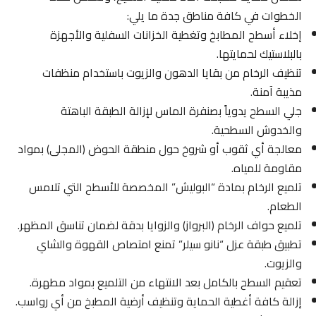
الخطوات في كافة مناطق جدة ما يلي:
إخلاء أسطح المطابخ وتغطية الخزانات السفلية والأجهزة
بالبلاستيك لحمايتها.
تنظيف الرخام من بقايا الدهون والزيوت باستخدام منظفات
مذيبة آمنة.
جلي السطح يدوياً بصنفرة الماس لإزالة الطبقة الباهتة
والخدوش السطحية.
معالجة أي ثقوب أو شروخ حول منطقة الحوض (المجلى) بمواد
مقاومة للمياه.
تلميع الرخام بمادة “البوليش” المخصصة للأسطح التي تلامس
الطعام.
تلميع حواف الرخام (البرواز) والزوايا بدقة لضمان تناسق المظهر.
تطبيق طبقة عزل “نانو سيلر” تمنع امتصاص القهوة والشاي
والزيوت.
تعقيم السطح بالكامل بعد الانتهاء من التلميع بمواد مطهرة.
إزالة كافة أغطية الحماية وتنظيف أرضية المطبخ من أي رواسب.