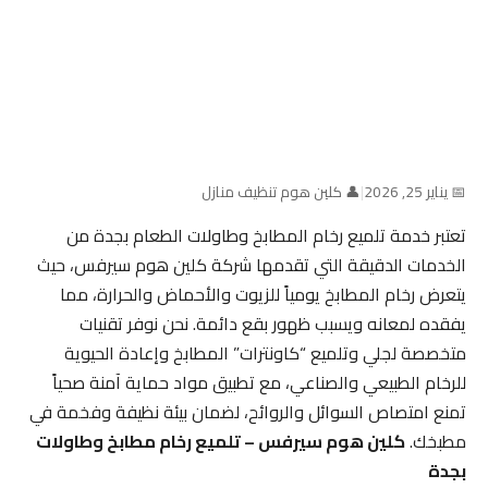
📅 يناير 25, 2026
|
👤 كلين هوم تنظيف منازل
تعتبر خدمة تلميع رخام المطابخ وطاولات الطعام بجدة من
الخدمات الدقيقة التي تقدمها شركة كلين هوم سيرفس، حيث
يتعرض رخام المطابخ يومياً للزيوت والأحماض والحرارة، مما
يفقده لمعانه ويسبب ظهور بقع دائمة. نحن نوفر تقنيات
متخصصة لجلي وتلميع “كاونترات” المطابخ وإعادة الحيوية
للرخام الطبيعي والصناعي، مع تطبيق مواد حماية آمنة صحياً
تمنع امتصاص السوائل والروائح، لضمان بيئة نظيفة وفخمة في
مطبخك.
كلين هوم سيرفس – تلميع رخام مطابخ وطاولات
بجدة