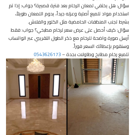
سؤال: هل يختفي لمعان الرخام بعد فترة قصيرة؟ جواب: إذا تم
استخدام مواد تلميع أصلية وعزله جيداً، يدوم اللمعان طويلاً،
بشرط تجنب المنظفات الحامضية مثل الكلور والفلاش.
سؤال: كيف أحصل على عرض سعر لرخام مطبخي؟ جواب: فقط
أرسل صورة واضحة للرخام مع ذكر الطول التقريبي عبر الواتساب
وسنقوم بإعطائك السعر فوراً.
تلميع رخام مطابخ وطاولات بجدة –
0543626173