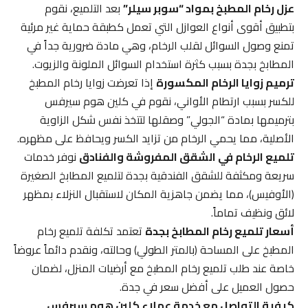
عزل رخام المطبخ بمواد “سوبر سيلر”
بعد التلميع، نقوم
بتطبيق أقوى أنواع العوازل التي تعمل كطبقة حماية غير مرئية
تمنع وصول السوائل لقلب الرخام، وهي مادة ضرورية جداً في
المطابخ بجدة بسبب كثرة استخدام السوائل الملونة والزيوت.
ترميم زوايا الرخام المكسورة
إذا تعرضت زوايا رخام المطبخ
للكسر بسبب ارتطام الأواني، نقوم في كلين هوم سيرفس
بترميمها بمادة “الجولي” وصقلها لتتخذ نفس شكل الزاوية
الأصلية، مما يحمي الرخام من تزايد الكسر ويحافظ على مظهره.
تلميع الرخام في الشقق المفروشة والفنادق
نوفر خدمات
سريعة ومكثفة للشقق الفندقية بجدة لتلميع المطابخ الصغيرة
(الأوفيس)، مما يضمن جاهزية المكان لاستقبال النزلاء بمظهر
لائق ونظيف تماماً.
أسعار تلميع رخام المطابخ بجدة
تعتمد تكلفة تلميع رخام
المطبخ على المساحة (بالمتر الطولي) وحالته، ونقدم دائماً عروضاً
خاصة عند طلب تلميع رخام المطبخ مع أرضيات المنزل، لضمان
حصول العميل على أفضل سعر في جدة.
كيفية التواصل مع خدمة عملاء كلين هوم سيرفس