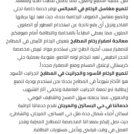
قبل عملية التلميع والعزل، مما يضمن مطبخاً صحياً ومنعشاً.
تلميع مغاسل الرخام في المجالس
نوفر خدمة خاصة لجلي
وتلميع مغاسل الضيوف الرخامية بجدة، حيث نعيد لها بريقها
الفاخر ونزيل أي بقع ناتجة عن استخدام العطور أو الصابون
الملون، مما يعطي انطباعاً بالفخامة والنظافة أمام ضيوفكم.
معالجة اصفرار رخام المطابخ
يتعرض الرخام الأبيض في المطابخ
للاصفرار بسبب أبخرة الطبخ؛ نحن نستخدم مواد تبييض مخصصة
للحجر الطبيعي تعيد للرخام لونه الناصع، متبوعة بعملية جلي
كريستالي لإغلاق المسام ومنع الاصفرار مجدداً.
تلميع الرخام الأسود والجرانيت في المطابخ
الجرانيت الأسود
هو الأكثر شيوعاً في المطابخ بجدة؛ نحن نستخدم بودرة تلميع
إيطالية تبرز لمعة الجرانيت الغامقة وتخفي آثار التشهيب
والدهون، مما يجعله سهل المسح والتنظيف اليومي.
خدماتنا في حي البساتين والمرجان
نقدم خدماتنا الراقية
لسكان أحياء شمال جدة مثل حي البساتين، المرجان، والشاطئ،
حيث نصل إليكم بمعداتنا المخصصة للمطابخ المنزلية وننجز
العمل في وقت قياسي وبأعلى مستويات النظافة.