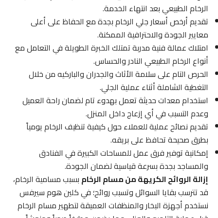
الرخام الطبيعي بعد انتهاء الخدمة.
تقديم أرخص أسعار جلي الرخام بجدة مع الحفاظ على أعلى
معايير الجودة والاحترافية الممكنة.
امتلاك عمالة فنية مدربة تمتلك الخبرة الطويلة في التعامل مع
أنواع الرخام الطبيعي النادر والحساس.
الحرص التام على سلامة الأثاث والجدران والباركيه من خلال
التغطية الشاملة أثناء عملية الجلي.
استخدام معدات حديثة تعمل بهدوء تام لضمان راحة العميل
وعدم التسبب في أي إزعاج داخل المنزل.
تقديم نصائح عملية للعملاء حول كيفية تنظيف الرخام يومياً
بطرق صحيحة تحافظ على بريقه.
إمكانية توفير فرق عمل للمساحات الكبيرة في الفنادق
والمساجد بجدة بسرعة قياسية لضمان الجودة.
إزالة الروائح الكريهة من مسام الرخام
بسبب مسامية الرخام،
قد تترسب بقايا السوائل وتسبب روائح؛ في كلين هوم سيرفس
نستخدم أجهزة البخار والمنظفات العميقة لتطهير مسام الرخام