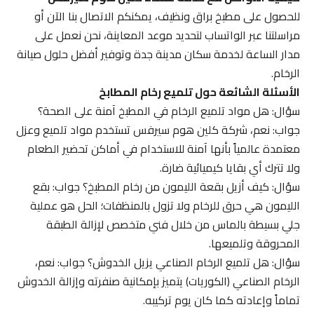
للحصول على مطبخ براق ونظيف، يمكنكم الاتصال بنا الآن أو
مراسلتنا عبر الواتساب لتحديد موعد المعاينة، نحن نعمل على
مدار الساعة لخدمة سكان مدينة جدة وتوفير أفضل حلول صيانة
الرخام.
الأسئلة الشائعة حول تلميع رخام المطابخ
سؤال: هل مواد تلميع الرخام في المطبخ آمنة على الصحة؟
جواب: نعم، شركة كلين هوم سيرفس تستخدم مواد تلميع وعزل
معتمدة عالمياً بأنها آمنة للاستخدام في أماكن تحضير الطعام
ولا تترك أي بقايا كيميائية ضارة.
سؤال: كيف أزيل بقعة الليمون من رخام المطبخ؟ جواب: بقع
الليمون هي حرق للرخام ولا تزول بالمنظفات؛ الحل هو عملية
جلي بسيطة بالماس من خلال فني متخصص لإزالة الطبقة
المحروقة وتلميعها.
سؤال: هل تلميع الرخام الصناعي يزيل الخدوش؟ جواب: نعم،
الرخام الصناعي (الكوريات) يتميز بإمكانية صنفرته وإزالة الخدوش
تماماً وإعادته كما كان يوم تركيبه.