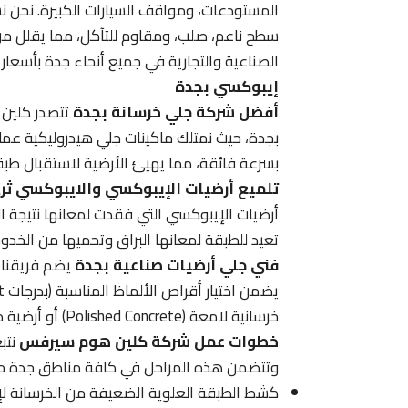
المستودعات، ومواقف السيارات الكبيرة. نحن نس
سطح ناعم، صلب، ومقاوم للتآكل، مما يقلل من
الصناعية والتجارية في جميع أنحاء جدة بأسعار 
إيبوكسي بجدة
أفضل شركة جلي خرسانة بجدة
تتصدر كلين 
بجدة، حيث نمتلك ماكينات جلي هيدروليكية عمل
بسرعة فائقة، مما يهيئ الأرضية لاستقبال طبقات
تلميع أرضيات الإيبوكسي والايبوكسي ثر
أرضيات الإيبوكسي التي فقدت لمعانها نتيجة
تعيد للطبقة لمعانها البراق وتحميها من الخ
فني جلي أرضيات صناعية بجدة
يضم فريقنا ف
خرسانية لامعة (Polished Concrete) أو أرضية مهيأة لعزل الإيبوكسي.
خطوات عمل شركة كلين هوم سيرفس
نتب
وتتضمن هذه المراحل في كافة مناطق جدة ما 
كشط الطبقة العلوية الضعيفة من الخرسانة لإظ