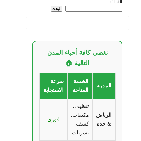
البحث
البحث
نغطي كافة أحياء المدن
التالية 🏠
الخدمة
سرعة
المدينة
المتاحة
الاستجابة
تنظيف،
الرياض
مكيفات،
فوري
& جدة
كشف
تسربات