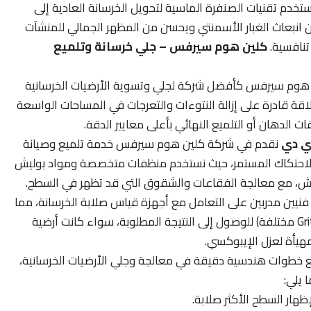
تخدم تقنيات الصنفرة الماسية لتحويل الخرسانة العادية إلى
 انبعاث الغبار الأسمنتي ويحسن من المظهر الجمالي للمنشآت
تنافسية.
كلين هوم سيرفس – جلي خرسانة وتلميع
هوم سيرفس كأفضل شركة لجلي وتسوية الأرضيات الخرسانية
اقة قادرة على إزالة النتوءات والتعرجات في المساحات الواسعة
 الدهان أو التلميع النهائي بأعلى معايير الدقة.
ي دي
نقدم في شركة كلين هوم سيرفس خدمة تلميع وصيانة
 الاحتكاك المستمر، حيث نستخدم منظفات متخصصة ومواد بوليش
دوش، مع معالجة الفقاعات والشقوق التي قد تظهر في السطح.
نيين مدربين على التعامل مع أجهزة قياس صلابة الخرسانة، مما
يضمن اختيار أقراص الألماظ المناسبة (بدرجات Grit مختلفة) للوصول إلى النتيجة المطلوبة، سواء كانت أرضية
ع خطوات هندسية دقيقة في معالجة وجلي الأرضيات الخرسانية،
يلي:
هار السطح الأكثر صلابة.