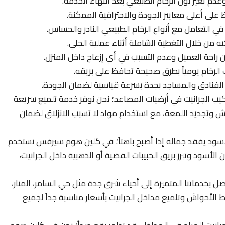
عدم تغير لون الرخام الطبيعي بعد انتهاء الخدمة.
على أعلى معايير الجودة والاحترافية الممكنة.
 في التعامل مع أنواع الرخام الطبيعي النادر والحساس.
يه من خلال التغطية الشاملة أثناء عملية الجلي.
راحة العميل وعدم التسبب في أي إزعاج داخل المنزل.
الرخام يومياً بطرق صحيحة تحافظ على بريقه.
الفنادق والمساجد بجدة بسرعة قياسية لضمان الجودة.
تركيب الجرانيت في أرضيات المصاعد؛ نحن نوفر خدمة تلميع سريعة
ش وتجديد اللمعة، مع استخدام مواد لا تسبب الانزلاق لضمان
لأسود يفقد جماله إذا أصبح باهتاً؛ في كلين هوم سيرفس نستخدم
 الأسود وتبرز بريق الحبيبات الفضية أو الذهبية داخل الجرانيت،
ل بخدماتنا المتميزة إلى أحياء شرق جدة مثل حي السامر، المنار،
 الأحواش وتلميع مداخل الجرانيت بأسعار مناسبة جداً لجميع