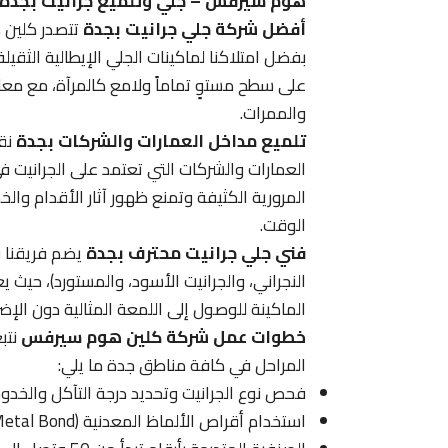
هوم سيرفس – جلي وتلميع جرانيت بجدة
أفضل شركة جلي جرانيت بجدة
تتصدر كلين 
بفضل امتلاكنا لماكينات الجلي الإيطالية الثقي
على سطح مستوٍ تماماً ولامع كالمرآة، مع معا
والممرات.
تلميع مداخل العمارات والشركات بجدة
نق
العمارات والشركات التي تعتمد على الجرانيت 
المرورية الكثيفة وتمنع ظهور آثار الأقدام و
الوقت.
فني جلي جرانيت محترف بجدة
يضم فريقنا فن
النجراني، والجرانيت الأسود، والمستورد)، حيث
الماكينة للوصول إلى اللمعة المثالية دون الإض
خطوات عمل شركة كلين هوم سيرفس
نتب
المراحل في كافة مناطق جدة ما يلي:
فحص نوع الجرانيت وتحديد درجة التآكل والخد
استخدام أقراص الألماظ المعدنية (Metal Bond) في المراحل الأولى لتسوية الأرضية.