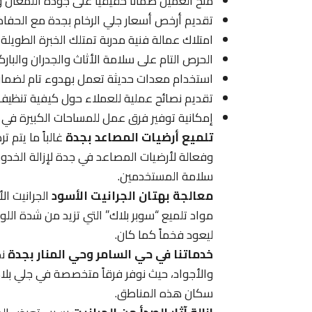
منح العميل ضماناً حقيقياً على جودة اللمعان و
تقديم أرخص أسعار جلي الرخام بجدة مع الحفاظ 
امتلاك عمالة فنية مدربة تمتلك الخبرة الطويلة
الحرص التام على سلامة الأثاث والجدران والبارك
استخدام معدات حديثة تعمل بهدوء تام لضمان 
تقديم نصائح عملية للعملاء حول كيفية تنظيف 
إمكانية توفير فرق عمل للمساحات الكبيرة في 
تلميع أرضيات المصاعد بجدة
غالباً ما يتم 
وفعالة لأرضيات المصاعد في جدة لإزالة الخدو
سلامة المستخدمين.
معالجة بهتان الجرانيت الأسود
الجرانيت ا
مواد تلميع “سوبر بلاك” التي تزيد من شدة اللون
ليعود فخماً كما كان.
خدماتنا في حي السامر وحي المنار بجدة
نص
والأجواد، حيث نوفر فرقاً متخصصة في جلي بلاط
سكان هذه المناطق.