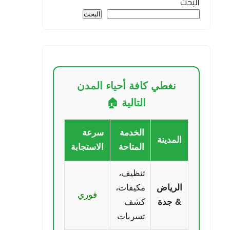
البحث
البحث
نغطي كافة أحياء المدن
التالية 🏠
الخدمة
سرعة
المدينة
المتاحة
الاستجابة
تنظيف،
الرياض
مكيفات،
فوري
& جدة
كشف
تسربات