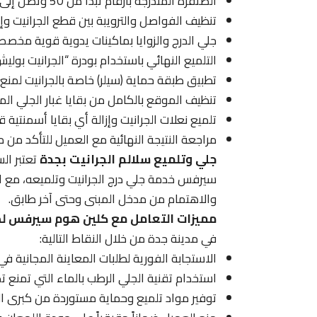
الصنفرة المتدرجة بأرقام تبدأ من 50 وتصل إلى 3000 لضمان نعومة فائقة.
تنظيف الفواصل والترويبة بين قطع الجرانيت وإ
جلي الدرج والزوايا بماكينات يدوية قوية مخصص
التلميع النهائي باستخدام بودرة “الجرانيت بول
تطبيق طبقة حماية (سيلر) خاصة بالجرانيت لمنع
تنظيف الموقع بالكامل من بقايا غبار الجلي الم
تلميع نعلات الجرانيت وإزالة أي بقايا أسمنتية ق
مراجعة النتيجة النهائية مع العميل للتأكد من م
جلي وتلميع سلالم الجرانيت بجدة
تعتبر ال
سيرفس خدمة جلي درج الجرانيت وتلميعه، مع التر
والاهتمام من مدخل المبنى وحتى آخر طابق.
مميزات التعامل مع كلين هوم سيرفس لص
في مدينة جدة من خلال النقاط التالية:
الاستجابة الفورية لطلبات المعاينة المجانية ف
استخدام تقنية الجلي الرطب بالماء التي تمنع تص
توفير مواد تلميع وحماية مستوردة من كبرى الش