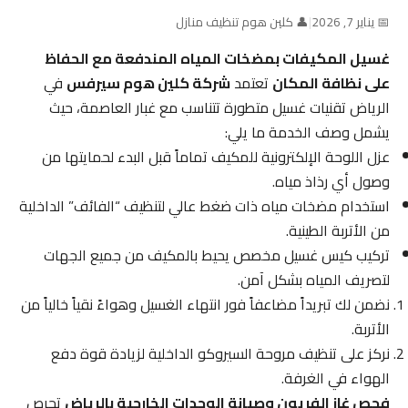
📅 يناير 7, 2026
|
👤 كلين هوم تنظيف منازل
غسيل المكيفات بمضخات المياه المندفعة مع الحفاظ
على نظافة المكان
تعتمد
شركة كلين هوم سيرفس
في
الرياض تقنيات غسيل متطورة تتناسب مع غبار العاصمة، حيث
يشمل وصف الخدمة ما يلي:
عزل اللوحة الإلكترونية للمكيف تماماً قبل البدء لحمايتها من
وصول أي رذاذ مياه.
استخدام مضخات مياه ذات ضغط عالي لتنظيف “الفائف” الداخلية
من الأتربة الطينية.
تركيب كيس غسيل مخصص يحيط بالمكيف من جميع الجهات
لتصريف المياه بشكل آمن.
نضمن لك تبريداً مضاعفاً فور انتهاء الغسيل وهواءً نقياً خالياً من
الأتربة.
نركز على تنظيف مروحة السيروكو الداخلية لزيادة قوة دفع
الهواء في الغرفة.
فحص غاز الفريون وصيانة الوحدات الخارجية بالرياض
تحرص