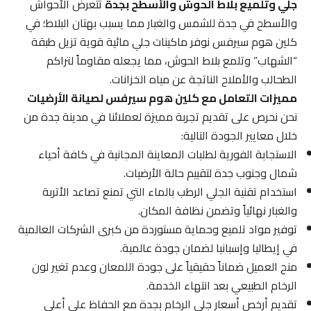
جلي وتلميع بلاط الحوش والأسطح بجدة
تتعرض الأحواش
والأسطح في جدة للشمس والغبار مما يسبب بهتان البلاط؛ في
كلين هوم سيرفس نوفر ماكينات جلي مائية قوية تزيل طبقة
“الشهاب” وتلمع بلاط الحوش، مما يجعله مقاوماً لتراكم
الطحالب والأملاح الناتجة عن مياه الخزانات.
مميزات التعامل مع كلين هوم سيرفس لصيانة الأرضيات
نحن نحرص على تقديم تجربة مميزة لعملائنا في مدينة جدة من
خلال معايير الجودة التالية:
الاستجابة الفورية لطلبات المعاينة المجانية في كافة أحياء
شمال وجنوب جدة لتقييم حالة الأرضيات.
استخدام تقنية الجلي الرطب بالماء التي تمنع تصاعد الأتربة
والغبار نهائياً وتضمن نظافة المكان.
توفير مواد تلميع وحماية مستوردة من كبرى الشركات العالمية
في إيطاليا وإسبانيا لضمان جودة عالمية.
منح العميل ضماناً حقيقياً على جودة اللمعان وعدم تغير لون
الرخام الطبيعي بعد انتهاء الخدمة.
تقديم أرخص أسعار جلي الرخام بجدة مع الحفاظ على أعلى