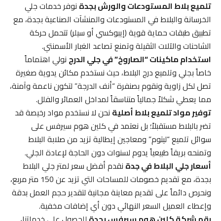
تلميع بلاط المستودعات والورش بجدة
نوفر خدمات جلي
الخرسانة والبلاط في المستودعات والمنشآت الصناعية بجدة، مع
تطبيق طبقات حماية قوية (إيبوكسي أو سيلر) تتحمل حركة
الشاحنات والآلات الثقيلة وتمنع تصاعد الغبار الأسمنتي.
استخدام ماكينات “الصاروخ” في جلي الدرج
نولي اهتماماً
خاصاً بجلي وتلميع درج البلاط، حيث نستخدم مكائن يدوية صغيرة
تصل لكل زاوية ونقوم بصنفرة “أنف الدرجة” لتكون ناعمة وآمنة،
مما يعطي شكلاً جمالياً متناسقاً لمداخل العمائر والفلل.
توفير مواد تلميع بلاط أصلية
نحن لا نستخدم مواد رخيصة قد
تضر بالبلاط مستقبلاً؛ بل نعتمد في كلين هوم سيرفس على
سوائل تلميع “ليتوم” ومعاجين إيطالية تزيد من صلابة البلاط
وتمنحه بريقاً طبيعياً يدوم لسنوات دون الحاجة لإعادة الجلي.
أسعار جلي البلاط في جدة
نقدم أفضل سعر لمتر جلي البلاط
بجدة، مع تقديم خصومات للمساحات التي تزيد عن 150 متر مربع،
ونحرص دائماً على تقديم معاينة مجانية لتقدير حجم العمل بدقة
وإعطاء العميل السعر النهائي دون أي إضافات مخفية.
رقم شركة كلين هوم سيرفس بجدة
للحصول على خدماتنا،