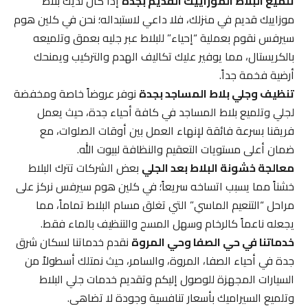
تلميع البلاط الموزاييك القديم بجدة
إذا كان لديك بلاط
موزاييك قديم في منزلك، فلا داعي لاستبداله؛ نحن في كلين هوم
سيرفس نقوم بعملية “إحياء” للبلاط عبر جليه بعمق وتلميعه
بالكريستال، مما يوفير عليك تكاليف الهدم والتركيب ويمنحك
أرضية فخمة جداً.
تنظيف وجلي بلاط المساجد بجدة
نوفر عروضاً خاصة ومخفضة
لجلي وتلميع بلاط المساجد في كافة أحياء جدة، حيث يعمل
فريقنا بسرعة فائقة لإنهاء العمل بين أوقات الصلوات، مع
ضمان أعلى مستويات التعقيم والنظافة لبيوت الله.
معالجة خشونة البلاط بعد الجلي
بعض الشركات تترك البلاط
خشناً مما يسبب اتساخه سريعاً؛ في كلين هوم سيرفس نركز على
مراحل “التنعيم الماسي” التي تغلق مسام البلاط تماماً، مما
يجعله ناعماً كالرخام وسهل المسح والتنظيف بالماء فقط.
خدماتنا في حي الصفا وحي المروة
نقدم خدماتنا لسكان شرق
جدة في أحياء الصفا، المروة، والسامر، حيث نمتلك أسطولاً من
السيارات المجهزة للوصول إليكم وتقديم خدمات جلي البلاط
وتلميع السيراميك بأسعار تنافسية وجودة لا تضاهى.