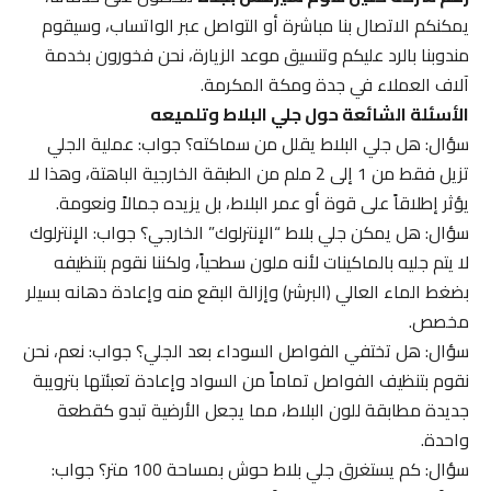
يمكنكم الاتصال بنا مباشرة أو التواصل عبر الواتساب، وسيقوم
مندوبنا بالرد عليكم وتنسيق موعد الزيارة، نحن فخورون بخدمة
آلاف العملاء في جدة ومكة المكرمة.
الأسئلة الشائعة حول جلي البلاط وتلميعه
سؤال: هل جلي البلاط يقلل من سماكته؟ جواب: عملية الجلي
تزيل فقط من 1 إلى 2 ملم من الطبقة الخارجية الباهتة، وهذا لا
يؤثر إطلاقاً على قوة أو عمر البلاط، بل يزيده جمالاً ونعومة.
سؤال: هل يمكن جلي بلاط “الإنترلوك” الخارجي؟ جواب: الإنترلوك
لا يتم جليه بالماكينات لأنه ملون سطحياً، ولكننا نقوم بتنظيفه
بضغط الماء العالي (البرشر) وإزالة البقع منه وإعادة دهانه بسيلر
مخصص.
سؤال: هل تختفي الفواصل السوداء بعد الجلي؟ جواب: نعم، نحن
نقوم بتنظيف الفواصل تماماً من السواد وإعادة تعبئتها بترويبة
جديدة مطابقة للون البلاط، مما يجعل الأرضية تبدو كقطعة
واحدة.
سؤال: كم يستغرق جلي بلاط حوش بمساحة 100 متر؟ جواب: