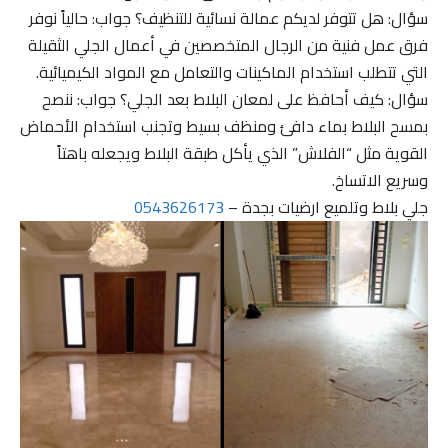
سؤال: هل تتوفر لديكم عمالة نسائية للتنظيف؟ جواب: حالياً نوفر
فرق عمل فنية من الرجال المتخصصين في أعمال الجلي الثقيلة
التي تتطلب استخدام الماكينات والتعامل مع المواد الكيميائية.
سؤال: كيف أحافظ على لمعان البلاط بعد الجلي؟ جواب: ننصح
بمسح البلاط بماء دافئ ومنظف بسيط وتجنب استخدام الأحماض
القوية مثل “الفلاش” الذي يأكل طبقة البلاط ويجعله باهتاً
وسريع الاتساخ.
جلي بلاط وتلميع ارضيات بجدة –
0543626173