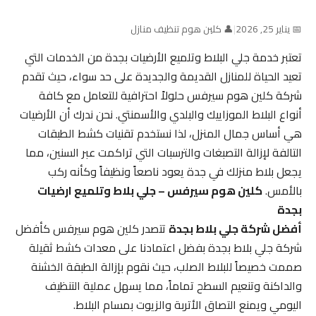
📅 يناير 25, 2026
|
👤 كلين هوم تنظيف منازل
تعتبر خدمة جلي البلاط وتلميع الأرضيات بجدة من الخدمات التي
تعيد الحياة للمنازل القديمة والجديدة على حد سواء، حيث تقدم
شركة كلين هوم سيرفس حلولاً احترافية للتعامل مع كافة
أنواع البلاط الموزاييك والبلدي والأسمنتي. نحن ندرك أن الأرضيات
هي أساس جمال المنزل، لذا نستخدم تقنيات كشط الطبقات
التالفة لإزالة التصبغات والترسبات التي تراكمت عبر السنين، مما
يجعل بلاط منزلك في جدة يعود ناصعاً ونظيفاً وكأنه ركب
بالأمس.
كلين هوم سيرفس – جلي بلاط وتلميع ارضيات
بجدة
أفضل شركة جلي بلاط بجدة
تتصدر كلين هوم سيرفس كأفضل
شركة جلي بلاط بجدة بفضل اعتمادنا على معدات كشط ثقيلة
صممت خصيصاً للبلاط الصلب، حيث نقوم بإزالة الطبقة الخشنة
والداكنة وتنعيم السطح تماماً، مما يسهل عملية التنظيف
اليومي ويمنع التصاق الأتربة والزيوت بمسام البلاط.