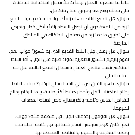
غالباً ما يستغرق العمل يوماً كاملاً بفضل استخدامنا لماكينات
جلي حديثة وسريعة وفريق عمل متكامل.
سؤال: هل تلميع البلاط يجعله زلقاً؟ جواب: نستخدم مواد تلميع
تزيد من اللمعة دون أن تجعل السطح زلقاً بشكل خطر، ونحرص
على تطبيق مادة تزيد من معامل الاحتكاك في المناطق
الخارجية.
سؤال: هل يمكن جلي البلاط القديم الذي به كسور؟ جواب: نعم،
نقوم بترميم الكسور الصغيرة بمواد صلبة قبل الجلي، أما البلاط
المتكسر بشدة فننصح العميل باستبدال القطع التالفة قبل بدء
عملية الجلي.
سؤال: ما هو الفرق بين جلي البلاط وجلي الرخام؟ جواب: البلاط
يحتاج لماكينات أثقل وأحجار كشط أكثر صلابة، بينما الرخام يحتاج
لأقراص الماس وتلميع بالكريستال، ونحن نمتلك المعدات
لكليهما.
سؤال: هل تقومون بخدمات الجلي في منطقة مكة؟ جواب:
نعم، كلين هوم سيرفس تقدم خدماتها في كافة أحياء جدة
ومكة المكرمة والجموم والمناطق المحيطة بها.