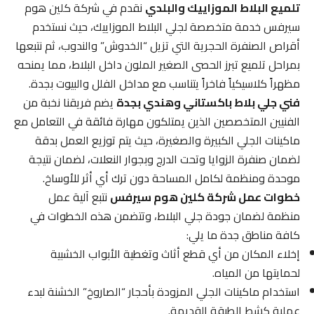
تلميع البلاط الموزاييك والبلدي
نقدم في شركة كلين هوم
سيرفس خدمة متخصصة لجلي البلاط الموزاييك، حيث نستخدم
أقراص الصنفرة الحجرية التي تزيل “الخدوش” والندوب، ثم نتبعها
بمراحل تلميع تبرز الحصى الصغير الملون داخل البلاط، مما يمنحه
مظهراً كلاسيكياً فاخراً يتناسب مع مداخل الفلل والبيوت بجدة.
فني جلي بلاط باكستاني وهندي بجدة
يضم فريقنا نخبة من
الفنيين المتخصصين الذين يمتلكون مهارة فائقة في التعامل مع
ماكينات الجلي الكبيرة والصغيرة، حيث يتم توزيع العمل بدقة
لضمان صنفرة الزوايا وتحت الدرج وبجوار النعلات، لضمان نتيجة
موحدة ومنظمة لكامل المساحة دون ترك أي أثر للأوساخ.
خطوات عمل شركة كلين هوم سيرفس
نتبع آلية عمل
منظمة لضمان جودة جلي البلاط، وتتضمن هذه الخطوات في
كافة مناطق جدة ما يلي:
إخلاء المكان من أي قطع أثاث وتغطية الأبواب الخشبية
لحمايتها من المياه.
استخدام ماكينات الجلي المزودة بأحجار “الصاروخ” الخشنة لبدء
عملية كشط الطبقة القديمة.