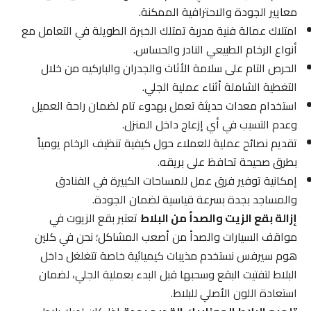
معايير الجودة والاحترافية الممكنة.
امتلاك عمالة فنية مدربة تمتلك الخبرة الطويلة في التعامل مع
أنواع الرخام الطبيعي النادر والحساس.
الحرص التام على سلامة الأثاث والجدران والباركيه من خلال
التغطية الشاملة أثناء عملية الجلي.
استخدام معدات حديثة تعمل بهدوء تام لضمان راحة العميل
وعدم التسبب في أي إزعاج داخل المنزل.
تقديم نصائح عملية للعملاء حول كيفية تنظيف الرخام يومياً
بطرق صحيحة تحافظ على بريقه.
إمكانية توفير فرق عمل للمساحات الكبيرة في الفنادق
والمساجد بجدة بسرعة قياسية لضمان الجودة.
إزالة بقع الزيت والصدأ من البلاط
تعتبر بقع الزيوت في
مواقف السيارات والصدأ من أصعب المشاكل؛ نحن في كلين
هوم سيرفس نستخدم مذيبات كيميائية خاصة تتغلغل داخل
البلاط لتفتيت البقع وسحبها قبل البدء بعملية الجلي، لضمان
استعادة اللون الأصلي للبلاط.