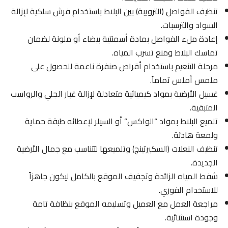
تنظيف الفواصل (الترويبة) بين البلاط باستخدام فرش سلكية لإزالة
السواد والترسبات.
إعادة ملء الفواصل بمادة أسمنتية بيضاء أو ملونة لضمان
تماسك البلاط ومنع تسرب المياه.
مرحلة التنعيم باستخدام أقراص صنفرة ناعمة للحصول على
ملمس أملس تماماً.
غسيل الأرضية بمواد كيميائية متعادلة لإزالة غبار الجلي والرواسب
المتبقية.
تلميع البلاط بمواد “الواكس” أو السيلر لإعطائه طبقة حماية
ولمعة هادئة.
تنظيف النعلات (السكيرتينج) وتلميعها لتتناسب مع جمال الأرضية
الجديدة.
شفط المياه الزائدة وتجفيف الموقع بالكامل ليكون جاهزاً
للاستخدام الفوري.
مراجعة العمل مع العميل وتسليمه الموقع بنظافة تامة
وجودة استثنائية.