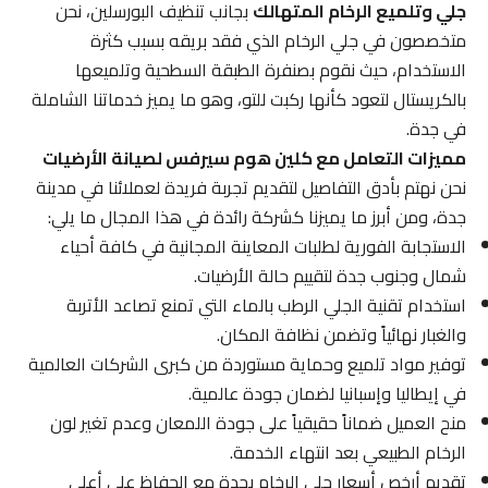
جلي وتلميع الرخام المتهالك
بجانب تنظيف البورسلين، نحن
متخصصون في جلي الرخام الذي فقد بريقه بسبب كثرة
الاستخدام، حيث نقوم بصنفرة الطبقة السطحية وتلميعها
بالكريستال لتعود كأنها ركبت للتو، وهو ما يميز خدماتنا الشاملة
في جدة.
مميزات التعامل مع كلين هوم سيرفس لصيانة الأرضيات
نحن نهتم بأدق التفاصيل لتقديم تجربة فريدة لعملائنا في مدينة
جدة، ومن أبرز ما يميزنا كشركة رائدة في هذا المجال ما يلي:
الاستجابة الفورية لطلبات المعاينة المجانية في كافة أحياء
شمال وجنوب جدة لتقييم حالة الأرضيات.
استخدام تقنية الجلي الرطب بالماء التي تمنع تصاعد الأتربة
والغبار نهائياً وتضمن نظافة المكان.
توفير مواد تلميع وحماية مستوردة من كبرى الشركات العالمية
في إيطاليا وإسبانيا لضمان جودة عالمية.
منح العميل ضماناً حقيقياً على جودة اللمعان وعدم تغير لون
الرخام الطبيعي بعد انتهاء الخدمة.
تقديم أرخص أسعار جلي الرخام بجدة مع الحفاظ على أعلى