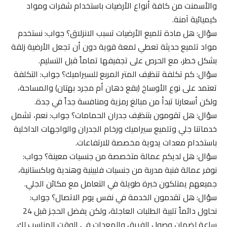
والأسمنت من كافة أنواع الأرضيات باستخدام شفرات ومواد
كيميائية آمنة.
سؤال: هل مادة تلميع الأرضيات تسبب الانزلاق؟ جواب: نستخدم
مواد تلميع حديثة تعطي لمعة قوية دون أن تجعل الأرضية زلقة
بشكل خطر، مع الحرص على تجفيفها تماماً قبل التسليم.
سؤال: كم تكلفة تنظيف المتر المربع للسيراميك؟ جواب: التكلفة
تعتمد على نوع الأوساخ (بقع دهان أم مجرد بهتان) والمساحة،
ولكن أسعارنا تبدأ من مبالغ رمزية ومنافسة جداً في جدة.
سؤال: هل تقومون بتنظيف جدران الحمامات؟ جواب: نعم، تشمل
خدماتنا جلي وتلميع سيراميك ورخام الجدران والواجهات الداخلية
باستخدام معدات يدوية مخصصة للارتفاعات.
سؤال: هل لديكم عمالة متخصصة من جنسيات معينة؟ جواب:
نوفر عمالة فنية مدربة من جنسيات فلبينية وهندية وباكستانية،
جميعهم يمتلكون خبرة طويلة في التعامل مع مكائن الجلي.
سؤال: هل تقدمون الخدمة في نفس يوم الاتصال؟ جواب:
نحاول دائماً تلبية الطلبات العاجلة، ولكن يفضل الحجز قبل 24
ساعة لضمان وصول الفريق والمعدات في الوقت المناسب لك.