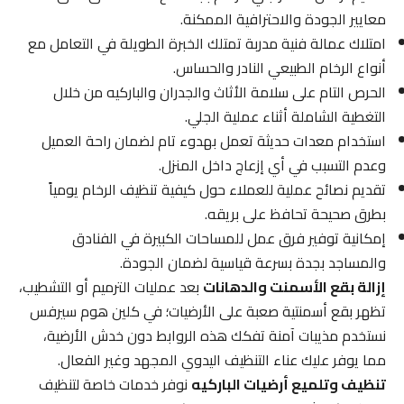
معايير الجودة والاحترافية الممكنة.
امتلاك عمالة فنية مدربة تمتلك الخبرة الطويلة في التعامل مع
أنواع الرخام الطبيعي النادر والحساس.
الحرص التام على سلامة الأثاث والجدران والباركيه من خلال
التغطية الشاملة أثناء عملية الجلي.
استخدام معدات حديثة تعمل بهدوء تام لضمان راحة العميل
وعدم التسبب في أي إزعاج داخل المنزل.
تقديم نصائح عملية للعملاء حول كيفية تنظيف الرخام يومياً
بطرق صحيحة تحافظ على بريقه.
إمكانية توفير فرق عمل للمساحات الكبيرة في الفنادق
والمساجد بجدة بسرعة قياسية لضمان الجودة.
إزالة بقع الأسمنت والدهانات
بعد عمليات الترميم أو التشطيب،
تظهر بقع أسمنتية صعبة على الأرضيات؛ في كلين هوم سيرفس
نستخدم مذيبات آمنة تفكك هذه الروابط دون خدش الأرضية،
مما يوفر عليك عناء التنظيف اليدوي المجهد وغير الفعال.
تنظيف وتلميع أرضيات الباركيه
نوفر خدمات خاصة لتنظيف