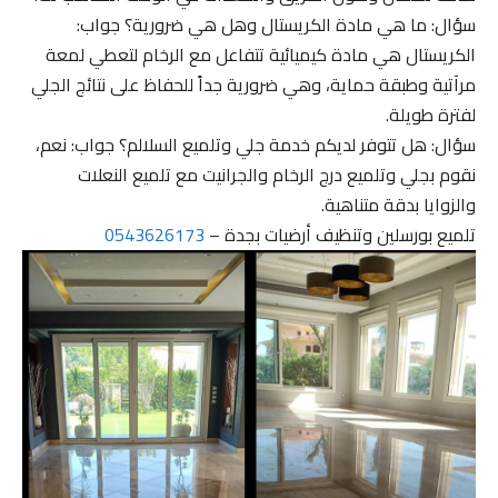
سؤال: ما هي مادة الكريستال وهل هي ضرورية؟ جواب:
الكريستال هي مادة كيميائية تتفاعل مع الرخام لتعطي لمعة
مرآتية وطبقة حماية، وهي ضرورية جداً للحفاظ على نتائج الجلي
لفترة طويلة.
سؤال: هل تتوفر لديكم خدمة جلي وتلميع السلالم؟ جواب: نعم،
نقوم بجلي وتلميع درج الرخام والجرانيت مع تلميع النعلات
والزوايا بدقة متناهية.
تلميع بورسلين وتنظيف أرضيات بجدة –
0543626173