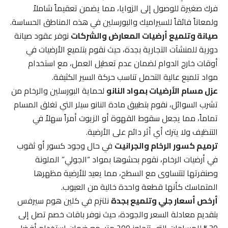
فرك صغيرة للوصول إلى الزوايا، مما يضمن تعقيماً شاملاً
ولمعاناً فائقاً للسيراميك والبورسلين في هذه المناطق الحساسة.
صيانة وتلميع أرضيات المعارض والشركات
نوفر عقود صيانة
دورية للمنشآت التجارية بجدة، حيث نقوم بتلميع الأرضيات في
أوقات خارج الدوام لضمان عدم تعطيل العمل، مع استخدام
مواد تلميع عالية التحمل تناسب حركة السير الكثيفة.
عزل مسام الأرضيات بمواد النانو
لحماية البورسلين والرخام من
تشرب السوائل، نقوم بتطبيق مادة النانو سيلر التي تغلق المسام
تماماً، مما يجعل سقوط القهوة أو الزيوت أمراً سهلاً في
التنظيف ولا يترك أي أثر دائم على الأرضية.
ترميم كسور الرخام والجرانيت
في حال وجود كسور أو ثقوب
في أرضيات الرخام، نقوم بحشوها بمواد “الجولي” الملونة
وصنفرتها لتتساوى مع السطح، مما يعيد للأرضية مظهرها
المتماسك كأنها قطعة واحدة خالية من العيوب.
أرخص أسعار جلي وتلميع بجدة
نلتزم في كلين هوم سيرفس
بتقديم معادلة السعر والجودة، حيث نوفر باقات خصم تصل إلى
30% للمساحات التي تتجاوز 200 متر، مع ضمان استخدام أفضل