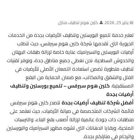
📅 يناير 25, 2026
|
👤 كلين هوم تنظيف منازل
تعتبر خدمة تلميع البورسلين وتنظيف الأرضيات بجدة من الخدمات
الحيوية التي تقدمها شركة كلين هوم سيرفس، حيث تتطلب
أرضيات البورسلين والسيراميك عناية خاصة لإزالة طبقات البهتان
والخدوش السطحية. نحن نغطي جميع مناطق جدة، ونوفر تقنيات
تنظيف متطورة تضمن استعادة اللمعان الأصلي للأرضيات في
الفلل والشقق والمكاتب، مع ضمان الحماية من البقع
المستقبلية.
كلين هوم سيرفس – تلميع بورسلين وتنظيف
أرضيات بجدة
أفضل شركة تنظيف أرضيات بجدة
تتصدر كلين هوم سيرفس
قائمة الشركات المتخصصة في صيانة الأرضيات، حيث نعتمد على
منظفات ذات جودة عالمية لإزالة أصعب بقع البناء، والترسبات
الملحية، وبقايا الدهانات التي تشوه مظهر السيراميك والبورسلين
والرخام في منازلكم بجدة.