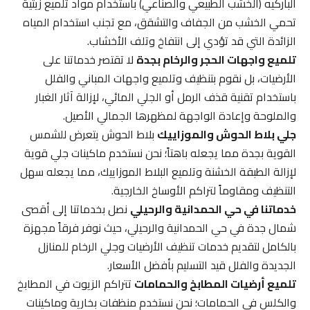
الباركيه (الخشب الطبيعي والصناعي) باستخدام مواد تلميع زيتية
تحمي الخشب من الجفاف والتشقق، مع تجنب استخدام المياه
الزائدة التي قد تؤدي إلى انتفاخ وتلف الأخشاب.
تلميع واجهات الحجر والرخام بجدة
لا تقتصر خدماتنا على
الأرضيات، بل نقوم بتنظيف وتلميع واجهات المباني والفلل
باستخدام تقنية قذف الرمل أو الجلي المائي، لإزالة آثار الغبار
والملوحة وإعادة الواجهة لمظهرها الجمالي الأصيل.
جلي بلاط الحوش والموزاييك
بلاط الحوش يتعرض للشمس
القوية بجدة مما يجعله باهتاً؛ نحن نستخدم ماكينات جلي قوية
لإزالة الطبقة الخشنة وتلميع البلاط الموزاييك، مما يجعله سهل
التنظيف ومقاوماً لتراكم الأوساخ الخارجية.
خدماتنا في حي الحمدانية والرحيلي
نصل بخدماتنا إلى أقصى
شمال جدة في حي الحمدانية والرحيلي، حيث نوفر فرقاً مجهزة
بالكامل لتقديم خدمات تنظيف الأرضيات وجلي الرخام للمنازل
الجديدة والفلل قيد التسليم بأفضل الأسعار.
تلميع أرضيات المطابخ والحمامات
تتراكم الزيوت في المطابخ
والكلس في الحمامات؛ نحن نستخدم منظفات بخارية وماكينات