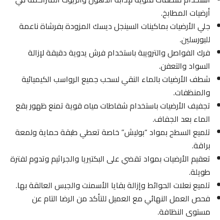
أرضيات المطابخ.
جلي الأرضيات بماكينات السينجل ديسك المزودة بفرشاة ناعمة
للبورسلين.
فرك الفواصل والترويبة باستخدام فرش يدوية دقيقة لإزالة
السواد والتعفن.
شطف الأرضيات بالماء النقي لسحب جميع الرواسب الكيميائية
والمنظفات.
تجفيف الأرضيات باستخدام شفاطات مياه قوية تمنع ظهور بقع
الماء بعد الجفاف.
تلميع السطح بمواد “بوليش” خاصة تعطي طبقة حماية ولمعة
براقة.
تعقيم الأرضيات بمواد تقضي على البكتيريا والجراثيم وتدوم لفترة
طويلة.
تلميع نعلات الحوائط وإزالة بقايا الأسمنت والجبس العالقة بها.
فحص العمل النهائي مع العميل للتأكد من الرضا التام عن
مستوى النظافة.