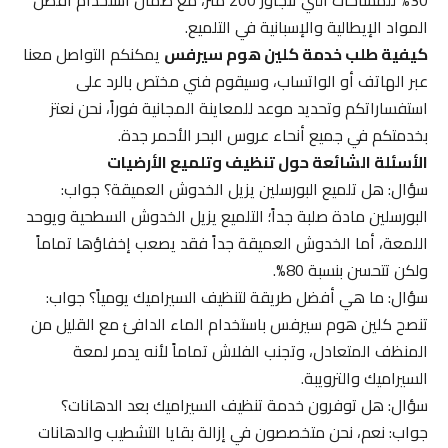
المواد الإيطالية والإسبانية في التلميع.
كيفية طلب خدمة كلين هوم سيرفس
يمكنكم التواصل معنا
عبر الهاتف أو الواتساب، وسيقوم فني مختص بالرد على
استفساراتكم وتحديد موعد للمعاينة المجانية فوراً، نحن نعتز
بخدمتكم في جميع أنحاء عروس البحر الأحمر جدة.
الأسئلة الشائعة حول تنظيف وتلميع الأرضيات
سؤال: هل تلميع البورسلين يزيل الخدوش العميقة؟ جواب:
البورسلين مادة صلبة جداً؛ التلميع يزيل الخدوش السطحية ويوحد
اللمعة، أما الخدوش العميقة جداً فقد يصعب إخفاؤها تماماً
ولكن تتحسن بنسبة 80%.
سؤال: ما هي أفضل طريقة لتنظيف السيراميك يومياً؟ جواب:
تنصح كلين هوم سيرفس باستخدام الماء الدافئ مع القليل من
المنظف المتعادل، وتجنب الفلاش تماماً لأنه يدمر لمعة
السيراميك والترويبة.
سؤال: هل توفرون خدمة تنظيف السيراميك بعد الدهانات؟
جواب: نعم، نحن متخصصون في إزالة بقايا التشطيب والدهانات