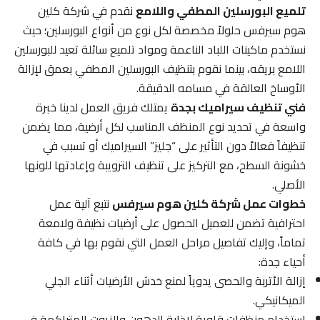
تلميع البورسلين المطفي واللامع
نقدم في شركة كلين
هوم سيرفس حلولاً مخصصة لكل نوع من أنواع البورسلين؛ حيث
نستخدم ماكينات اللباد الناعمة ومواد تلميع سائلة تعيد للبورسلين
اللامع بريقه، بينما نقوم بتنظيف البورسلين المطفي بعمق لإزالة
الأوساخ العالقة في مسامه الدقيقة.
فني تنظيف سيراميك بجدة
يمتلك فريق العمل لدينا خبرة
واسعة في تحديد نوع المنظف المناسب لكل أرضية، مما يضمن
تنظيفاً فعالاً دون التأثير على “جليز” السيراميك أو تسبب في
خشونة السطح، مع التركيز على تنظيف الترويبة وإعادتها للونها
الأصلي.
خطوات عمل شركة كلين هوم سيرفس
نتبع آلية عمل
احترافية تضمن للعميل الحصول على أرضيات نظيفة ولامعة
تماماً، وإليك تفاصيل مراحل العمل التي نقوم بها في كافة
أحياء جدة:
إزالة الأتربة والحصى يدوياً لمنع خدش الأرضيات أثناء الجلي
الميكانيكي.
استخدام منظفات قلوية لإذابة الدهون والزيوت المتراكمة في