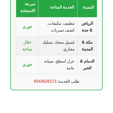
سرعة
المدينة
الخدمة المتاحة
الاستجابة
الرياض
تنظيف، مكيفات،
فوري
& جدة
كشف تسربات
مكة &
غسيل سجاد، تسليك
خلال
المدينة
مجاري
ساعة
الدمام &
عزل اسطح، صيانة
فوري
الخبر
عامة
طلب الخدمة:
0543626173