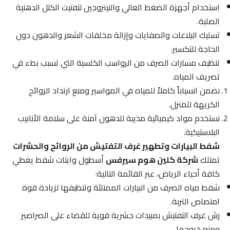
استخدام أجهزة الضغط العالي والنيتروجين لتفتيت الكتل الدهنية
الصلبة.
تسليك البلاعات والصفايات وإزالة مخلفات الشعر والدهون دون
الحاجة للتكسير.
تنظيف مسارات الصرف من الرواسب الكلسية التي تسبب بطء في
تصريف المياه.
نضمن انسياباً كاملاً للمياه في المواسير ومنع ارتداد الروائح
الكريهة للمنزل.
نستخدم مواد كيميائية مذيبة للدهون آمنة على سلامة الأنابيب
البلاستيكية.
شفط البيارات وتطهير غرف التفتيش من الروائح والحشرات
تمتلك
شركة كلين هوم سيرفس
أسطول وايتات شفط يغطي
كافة أحياء الرياض، عبر القائمة التالية:
شفط مياه الصرف من البيارات الممتلئة وتنظيفها لزيادة قوة
امتصاص التربة.
رش غرف التفتيش بمبيدات حشرية قوية للقضاء على الصراصير
ومنع خروجها.