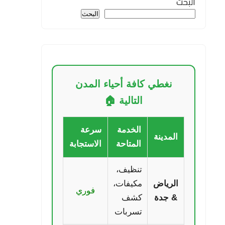
البحث
البحث
نغطي كافة أحياء المدن
التالية 🏠
الخدمة
سرعة
المدينة
المتاحة
الاستجابة
تنظيف،
الرياض
مكيفات،
فوري
& جدة
كشف
تسربات