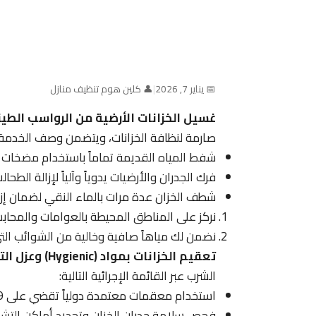
📅 يناير 7, 2026
|
👤 كلين هوم تنظيف منازل
غسيل الخزانات الأرضية من الرواسب الطين
صارمة لنظافة الخزانات، ويتضمن وصف الخدمة ا
شفط المياه القديمة تماماً باستخدام مضخات 
فرك الجدران والأرضيات يدوياً وآلياً لإزالة الطحال
شطف الخزان عدة مرات بالماء النقي لضمان إزال
نركز على المناطق المحيطة بالعوامات والمحاب
نضمن لك مياهاً صافية وخالية من الشوائب التي 
تعقيم الخزانات بمواد (Hygienic) وعزل التسريبات
الشرب عبر القائمة الإجرائية التالية:
استخدام معقمات معتمدة دولياً تقضي على 99% من الميكروبات المسببة للأمراض.
فحص سلامة جدران الخزان وتحديد أماكن التشق