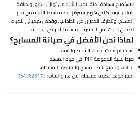
للاستمتاع بسباحة آمنة، يجب التأكد من توازن الكلور ونظافة
الفلاتر. توفر
كلين هوم سيرفز
خدمة شفط الأتربة من قاع
المسبح، وتنظيف الجدران من الطحالب، وفحص كيميائي للمياه
لضمان خلوها من البكتيريا المسببة للأمراض الجلدية.
لماذا نحن الأفضل في صيانة المسابح؟
استخدام أحدث أدوات الشفط والتنقية.
ضبط نسبة الحموضة (PH) في مياه المسبح.
تنظيف وتلميع بلاط المسبح والمناطق المحيطة.
احجز موعد تنظيف مسبحك الآن عبر واتساب:
0543626173