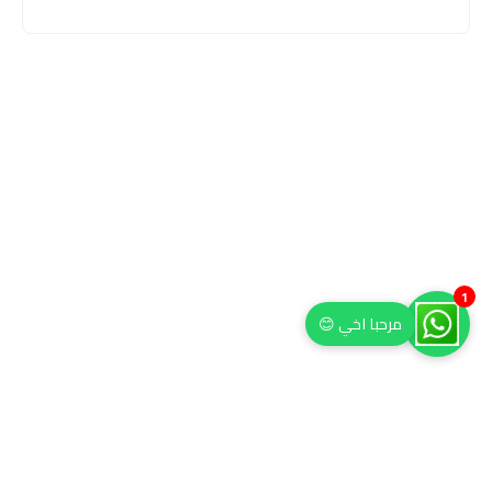
1
مرحبا اخي 😊