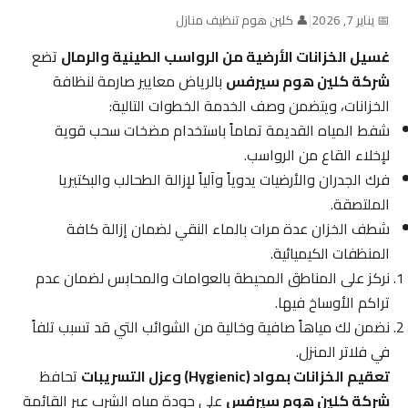
📅 يناير 7, 2026
|
👤 كلين هوم تنظيف منازل
غسيل الخزانات الأرضية من الرواسب الطينية والرمال
تضع
شركة كلين هوم سيرفس
بالرياض معايير صارمة لنظافة
الخزانات، ويتضمن وصف الخدمة الخطوات التالية:
شفط المياه القديمة تماماً باستخدام مضخات سحب قوية
لإخلاء القاع من الرواسب.
فرك الجدران والأرضيات يدوياً وآلياً لإزالة الطحالب والبكتيريا
الملتصقة.
شطف الخزان عدة مرات بالماء النقي لضمان إزالة كافة
المنظفات الكيميائية.
نركز على المناطق المحيطة بالعوامات والمحابس لضمان عدم
تراكم الأوساخ فيها.
نضمن لك مياهاً صافية وخالية من الشوائب التي قد تسبب تلفاً
في فلاتر المنزل.
تعقيم الخزانات بمواد (Hygienic) وعزل التسريبات
تحافظ
شركة كلين هوم سيرفس
على جودة مياه الشرب عبر القائمة