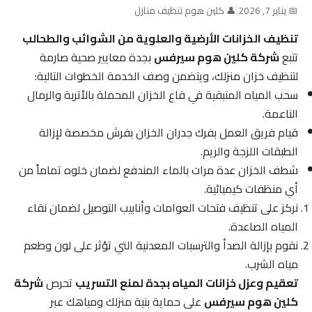
📅 يناير 7, 2026
|
👤 كلين هوم تنظيف منازل
تنظيف الخزانات الأرضية والعلوية من الشوائب والطحالب
تتبع
شركة كلين هوم سيرفس
بجدة معايير صحية صارمة
لتنظيف خزان منزلك، ويتضمن وصف الخدمة الخطوات التالية:
سحب المياه المتبقية في قاع الخزان المحملة بالأتربة والرمال
الناعمة.
قيام فريق العمل بفرك جدران الخزان بفرش مخصصة لإزالة
الطبقات اللزجة والريم.
شطف الخزان عدة مرات بالماء المندفع لضمان خلوه تماماً من
أي منظفات كيميائية.
نركز على تنظيف فتحات العوامات وأنابيب التوصيل لضمان نقاء
المياه الصاعدة.
نقوم بإزالة الصدأ والترسبات المعدنية التي تؤثر على لون وطعم
مياه الشرب.
تعقيم وعزل خزانات المياه بجدة لمنع التسريب
تحرص
شركة
كلين هوم سيرفس
على حماية بنية منزلك ومياهك عبر