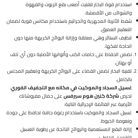
استخدام قوة البخار لتفتيت أصعب بقع الزيوت والقهوة
والشوائب من الأقمشة.
شفط الأتربة المجهرية والجراثيم باستخدام مكانس قوية لضمان
التعقيم العميق.
تنظيف الستائر وهي معلقة وإزالة الروائح الكريهة منها دون
الحاجة لفكها.
نضمن الحفاظ على خامات الكنب وألوانها الأصلية دون أي تلف
أو بهتان.
تقنية البخار تضمن القضاء على الروائح الكريهة وتعقيم المجلس
بالكامل.
غسيل السجاد والموكيت في مكانه مع التجفيف الفوري
تحرص
شركة كلين هوم سيرفس
على جمال مفروشاتك
الأرضية عبر القائمة الإجرائية التالية:
غسيل السجاد والموكيت باستخدام رغوة جافة تحافظ على جودة
ونعومة الخيوط.
إزالة البقع المستعصية والروائح الناتجة عن رطوبة الغسيل
التقليدي الخاطئ.