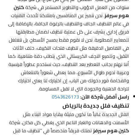
سنوات من العمل الدؤوب والتطوير المستمر في شركة
كلين
هوم سيرفز
. نحن نتميز عن المنافسين بامتلاكنا لأحدث التقنيات
في عالم التنظيف الجاف والتنظيف بالرغوة الجافة، بالإضافة إلى
فريق إداري يشرف على كل عملية تنظيف لضمان مطابقتها
للمعايير المطلوبة. نحن لا نقوم فقط بمسح الأسطح، بل نتغلغل
في التفاصيل الدقيقة مثل تنظيف فتحات التكييف، خلف الأثاث
الثقيل، وتلميع النجف الكريستالي الذي يتطلب دقة متناهية. كما
أننا نهتم بجانب التعطير بعد التنظيف، حيث نستخدم عطوراً فرنسية
وعربية تدوم طوال الأسبوع، مما يعطي شعوراً بالانتعاش
والفخامة فور دخولك من الباب. إن اختيارك لنا يعني اختيارك
للراحة الذهنية والجودة التي لا تقبل المساومة.
راسل أفضل شركة الآن:
0543626173
تنظيف فلل جديدة بالرياض
الفلل الجديدة غالباً ما تكون مليئة ببقايا مواد البناء مثل
الأسمنت والدهانات والغبار الناعم الذي يغطي كل مكان. شركة
كلين هوم سيرفز
تمتلك فريقاً متخصصاً في “تنظيف ما قبل