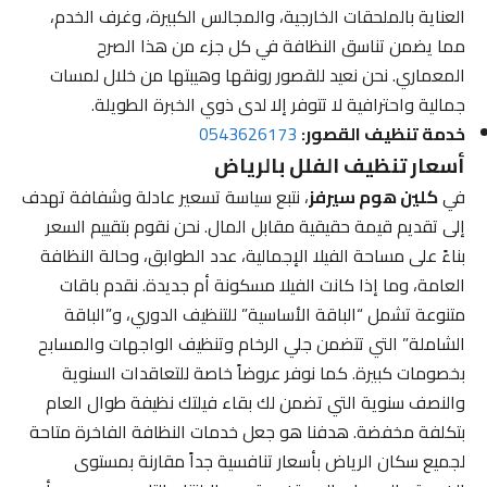
العناية بالملحقات الخارجية، والمجالس الكبيرة، وغرف الخدم،
مما يضمن تناسق النظافة في كل جزء من هذا الصرح
المعماري. نحن نعيد للقصور رونقها وهيبتها من خلال لمسات
جمالية واحترافية لا تتوفر إلا لدى ذوي الخبرة الطويلة.
خدمة تنظيف القصور:
0543626173
أسعار تنظيف الفلل بالرياض
في
كلين هوم سيرفز
، نتبع سياسة تسعير عادلة وشفافة تهدف
إلى تقديم قيمة حقيقية مقابل المال. نحن نقوم بتقييم السعر
بناءً على مساحة الفيلا الإجمالية، عدد الطوابق، وحالة النظافة
العامة، وما إذا كانت الفيلا مسكونة أم جديدة. نقدم باقات
متنوعة تشمل “الباقة الأساسية” للتنظيف الدوري، و”الباقة
الشاملة” التي تتضمن جلي الرخام وتنظيف الواجهات والمسابح
بخصومات كبيرة. كما نوفر عروضاً خاصة للتعاقدات السنوية
والنصف سنوية التي تضمن لك بقاء فيلتك نظيفة طوال العام
بتكلفة مخفضة. هدفنا هو جعل خدمات النظافة الفاخرة متاحة
لجميع سكان الرياض بأسعار تنافسية جداً مقارنة بمستوى