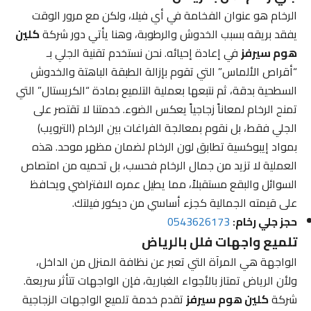
الرخام هو عنوان الفخامة في أي فيلا، ولكن مع مرور الوقت
يفقد بريقه بسبب الخدوش والرطوبة، وهنا يأتي دور شركة
كلين
هوم سيرفز
في إعادة إحيائه. نحن نستخدم تقنية الجلي بـ
“أقراص الألماس” التي تقوم بإزالة الطبقة الباهتة والخدوش
السطحية بدقة، ثم نتبعها بعملية التلميع بمادة “الكريستال” التي
تمنح الرخام لمعاناً زجاجياً يعكس الضوء. خدمتنا لا تقتصر على
الجلي فقط، بل نقوم بمعالجة الفراغات بين الرخام (الترويب)
بمواد إيبوكسية تطابق لون الرخام لضمان مظهر موحد. هذه
العملية لا تزيد من جمال الرخام فحسب، بل تحميه من امتصاص
السوائل والبقع مستقبلاً، مما يطيل عمره الافتراضي ويحافظ
على قيمته الجمالية كجزء أساسي من ديكور فيلتك.
حجز جلي رخام:
0543626173
تلميع واجهات فلل بالرياض
الواجهة هي المرآة التي تعبر عن نظافة المنزل من الداخل،
ولأن الرياض تمتاز بالأجواء الغبارية، فإن الواجهات تتأثر سريعة.
شركة
كلين هوم سيرفز
تقدم خدمة تلميع الواجهات الزجاجية