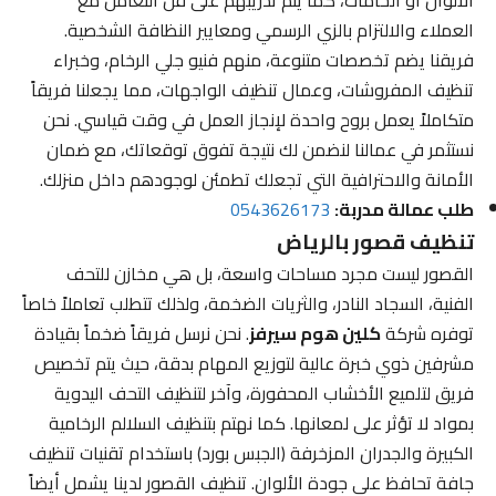
العملاء والالتزام بالزي الرسمي ومعايير النظافة الشخصية.
فريقنا يضم تخصصات متنوعة، منهم فنيو جلي الرخام، وخبراء
تنظيف المفروشات، وعمال تنظيف الواجهات، مما يجعلنا فريقاً
متكاملاً يعمل بروح واحدة لإنجاز العمل في وقت قياسي. نحن
نستثمر في عمالنا لنضمن لك نتيجة تفوق توقعاتك، مع ضمان
الأمانة والاحترافية التي تجعلك تطمئن لوجودهم داخل منزلك.
طلب عمالة مدربة:
0543626173
تنظيف قصور بالرياض
القصور ليست مجرد مساحات واسعة، بل هي مخازن للتحف
الفنية، السجاد النادر، والثريات الضخمة، ولذلك تتطلب تعاملاً خاصاً
توفره شركة
كلين هوم سيرفز
. نحن نرسل فريقاً ضخماً بقيادة
مشرفين ذوي خبرة عالية لتوزيع المهام بدقة، حيث يتم تخصيص
فريق لتلميع الأخشاب المحفورة، وآخر لتنظيف التحف اليدوية
بمواد لا تؤثر على لمعانها. كما نهتم بتنظيف السلالم الرخامية
الكبيرة والجدران المزخرفة (الجبس بورد) باستخدام تقنيات تنظيف
جافة تحافظ على جودة الألوان. تنظيف القصور لدينا يشمل أيضاً