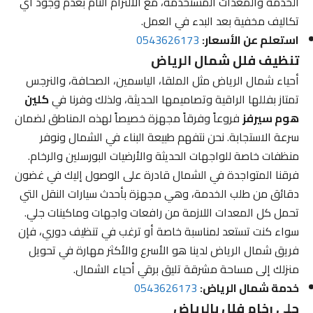
الخدمة والمعدات المستخدمة، مع الالتزام التام بعدم وجود أي
تكاليف مخفية بعد البدء في العمل.
استعلم عن الأسعار:
0543626173
تنظيف فلل شمال الرياض
أحياء شمال الرياض مثل الملقا، الياسمين، الصحافة، والنرجس
تمتاز بفللها الراقية وتصاميمها الحديثة، ولذلك وفرنا في
كلين
هوم سيرفز
فروعاً وفرقاً مجهزة خصيصاً لهذه المناطق لضمان
سرعة الاستجابة. نحن نتفهم طبيعة البناء في الشمال ونوفر
منظفات خاصة للواجهات الحديثة والأرضيات البورسلين والرخام.
فرقنا المتواجدة في الشمال قادرة على الوصول إليك في غضون
دقائق من طلب الخدمة، وهي مجهزة بأحدث سيارات النقل التي
تحمل كل المعدات اللازمة من رافعات واجهات وماكينات جلي.
سواء كنت تستعد لمناسبة خاصة أو ترغب في تنظيف دوري، فإن
فريق شمال الرياض لدينا هو الأسرع والأكثر مهارة في تحويل
منزلك إلى مساحة مشرقة تليق برقي أحياء الشمال.
خدمة شمال الرياض:
0543626173
جلي رخام فلل بالرياض