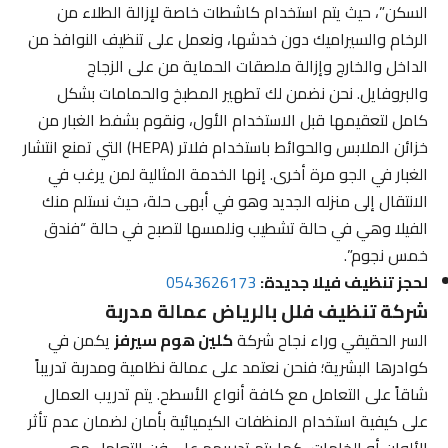
السكن”، حيث يتم استخدام كاشطات خاصة لإزالة الطلاء من
الرخام والسيراميك دون خدشها، ونعمل على تنظيف النوافذ من
الداخل والخارج وإزالة ملصقات الحماية من على الزجاج
والبروفايل. نحن نضمن لك تطهير المطبخ والحمامات بشكل
كامل لتعقيمها قبل الاستخدام الأول، ونقوم بشفط الغبار من
خزائن الملابس والحوائط باستخدام فلاتر (HEPA) التي تمنع انتشار
الغبار في الجو مرة أخرى. إنها الخدمة المثالية لمن يرغب في
الانتقال إلى منزله الجديد وهو في أبهى حلة، حيث نستلم منك
الفيلا وهي في حالة تشطيب ونلمسها لتصبح في حالة “فندق
خمس نجوم”.
لحجز تنظيف فيلا جديدة:
0543626173
شركة تنظيف فلل بالرياض عمالة مدربة
السر الحقيقي وراء نجاح شركة
كلين هوم سيرفز
يكمن في
كوادرها البشرية؛ فنحن نعتمد على عمالة نظامية ومدربة تدريباً
شاقاً على التعامل مع كافة أنواع الأسطح. يتم تدريب العمال
على كيفية استخدام المنظفات الكيميائية بأمان لضمان عدم تأثر
الألوان أو الخامات، كما يتم تدريبهم على فن التعامل مع