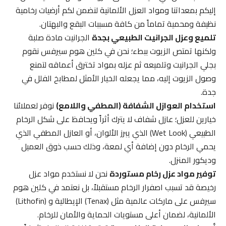
إليكم بمعداتنا ومواد العزل الألمانية لنضمن لكم أرضيات رخامية
نظيفة ومحمية تماماً من كافة مسببات البقع والبهتان.
تلميع وعزل الجرانيت الطبيعي بجدة
الجرانيت مادة صلبة
ولكنها تمتص الزيوت ببطء؛ نحن في كلين هوم سيرفس نقوم
بجلي الجرانيت وتلميعه ثم عزله بمواد تخترق أعماقه لتمنع
وصول الزيوت إليه، مما يجعله الخيار الأمثل لمطابخ الفلل في
جدة.
استخدام العوازل الشفافة (المطفي واللامع)
نوفر لعملائنا
خيارين للعزل؛ عازل شفاف لا يترك أثراً ويحافظ على شكل الرخام
الطبيعي (Wet Look) الذي يبرز الألوان، أو العازل المطفي الذي
يحمي الرخام دون إضافة أي لمعة، وذلك حسب ذوق العميل
وديكور المنزل.
توفير مواد عزل رخام مستوردة
نحن لا نستخدم مواد عزل
رخيصة قد تسبب اصفرار الرخام مستقبلاً، بل نعتمد في كلين هوم
سيرفس على ماركات عالمية مثل (Tenax) الإيطالية و (Lithofin)
الألمانية، لضمان أعلى مستويات الحماية والأمان للرخام.