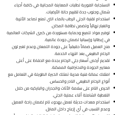
الاستجابة الفورية لطلبات المعاينة المجانية في كافة أحياء
شمال وجنوب جدة لتقييم حالة الأرضيات.
استخدام تقنية الجلي الرطب بالماء التي تمنع تصاعد الأتربة
والغبار نهائياً وتضمن نظافة المكان.
توفير مواد تلميع وحماية مستوردة من كبرى الشركات العالمية
في إيطاليا وإسبانيا لضمان جودة عالمية.
منح العميل ضماناً حقيقياً على جودة اللمعان وعدم تغير لون
الرخام الطبيعي بعد انتهاء الخدمة.
تقديم أرخص أسعار جلي الرخام بجدة مع الحفاظ على أعلى
معايير الجودة والاحترافية الممكنة.
امتلاك عمالة فنية مدربة تمتلك الخبرة الطويلة في التعامل مع
أنواع الرخام الطبيعي النادر والحساس.
الحرص التام على سلامة الأثاث والجدران والباركيه من خلال
التغطية الشاملة أثناء عملية الجلي.
استخدام معدات حديثة تعمل بهدوء تام لضمان راحة العميل
وعدم التسبب في أي إزعاج داخل المنزل.