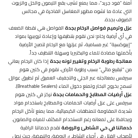
آمنة “فود جريد”، مما يمنع تشرب بقع الليمون والخل والزيوت
التي عادة ما تشوه مظهر المغاسل الفاخرة في مجالس
الضيوف بجدة.
عزل وترميم فواصل الرخام بجدة
الفواصل هي نقطة الضعف
في أي أرضية رخام؛ نحن نقوم بتنظيفها وإعادة ترويبها بمواد
“إيبوكسية” غير مسامية، ثم عزلها مع الرخام لتصبح الأرضية
بأكملها مضادة للماء والبكتيريا وسهلة التنظيف جداً.
معالجة رطوبة الرخام وتغيير لونه بجدة
إذا كان الرخام يعاني
من “تبقيع مائي” بسبب رطوبة الأرض، نقوم في كلين هوم
سيرفس بمعالجته عبر الجلي والتجفيف العميق ثم تطبيق عوازل
تسمح بخروج البخار وتمنع دخول الماء (Breathable Sealers).
عزل أرضيات المطابخ والحمامات بجدة
نركز في كلين هوم
سيرفس على عزل أرضيات الحمامات والمطابخ باستخدام مواد
شديدة المقاومة للمنظفات الكيميائية، مما يمنع تآكل الرخام
ويحافظ على لمعانه رغم الاستخدام المكثف للمياه والصابون.
خدماتنا في حي الشاطئ والروضة
نقدم خدماتنا الراقية
لأصحاب الفلل في أحياء الشاطئ، الروضة، والنهضة، حيث نصل