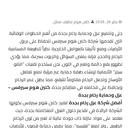
📅 يناير 26, 2026
|
👤 كلين هوم تنظيف منازل
جلى وتلميع عزل وحماية رخام بجدة من أهم الخطوات الوقائية
التي تقدمها شركة كلين هوم سيرفس للحفاظ على بريق
الأرضيات ومنع تأثرها بالعوامل الخارجية. نظراً للطبيعة المسامية
للرخام والحجر، فإنه يمتص السوائل والزيوت بسرعة، مما يؤدي
لظهور بقع دائمة وتغير في اللون. نحن نستخدم تقنيات “النانو
سيلر” الألمانية لإنشاء طبقة حماية غير مرئية تمنع تغلغل
الأوساخ وتجعل الرخام مقاوماً للتبقع، مما يطيل عمر الرخام
ويحافظ على فخامته في منازلكم بجدة.
كلين هوم سيرفس –
عزل وحماية رخام بجدة
أفضل شركة عزل رخام بجدة
تنفرد كلين هوم سيرفس بكونها
الشركة الرائدة في تقديم حلول العزل المتكاملة بجدة، حيث
نعتمد على مواد عازلة ذات جودة عالية لا تغير من لون الرخام
الطبيعي ولا تمنع “تنفسه”، مما يضمن حماية قصوى للأرضيات