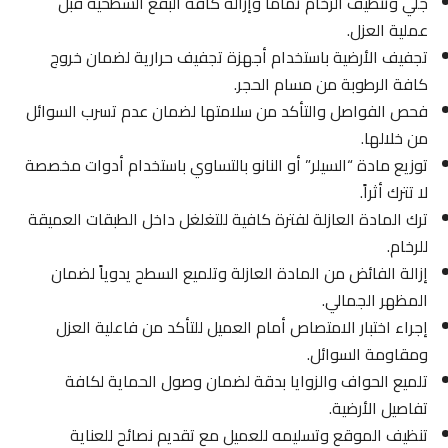
جلي وتنظيف الرخام تماماً وإزالة كافة البقع السطحية قبل
عملية العزل.
تجفيف الأرضية باستخدام أجهزة تجفيف حرارية لضمان خروج
كافة الرطوبة من مسام الحجر.
فحص الفواصل والتأكد من سلامتها لضمان عدم تسرب السوائل
من خلالها.
توزيع مادة “السيلر” أو النانو بالتساوي باستخدام أدوات مخصصة
لا تترك أثراً.
ترك المادة العازلة لفترة كافية للتغلغل داخل الطبقات العميقة
للرخام.
إزالة الفائض من المادة العازلة وتلميع السطح يدوياً لضمان
المظهر الجمالي.
إجراء اختبار الامتصاص أمام العميل للتأكد من فاعلية العزل
ومقاومة السوائل.
تلميع الحواف والزوايا بدقة لضمان وصول الحماية لكافة
تفاصيل الأرضية.
تنظيف الموقع وتسليمه للعميل مع تقديم نصائح للعناية