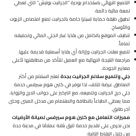
التلميع النهائي باستخدام بودرة “الجرانيت بوليش” التي تعطي
لمعة مائية دائمة.
تطبيق طبقة حماية (سيلر) خاصة بالجرانيت لمنع امتصاص الزيوت
والأوساخ.
تنظيف الموقع بالكامل من بقايا غبار الجلي المائي وتجفيفه
تماماً.
تلميع نعلات الجرانيت وإزالة أي بقايا أسمنتية قديمة عليها.
مراجعة النتيجة النهائية مع العميل للتأكد من مطابقتها لأعلى
معايير الجودة.
جلي وتلميع سلالم الجرانيت بجدة
تعتبر السلالم من أكثر
المناطق عرضة للتلف، لذا نوفر في كلين هوم سيرفس خدمة
جلي درج الجرانيت وتلميعه، مع التركيز على جوانب الدرج والزوايا،
مما يعطي انطباعاً بالنظافة والاهتمام من مدخل المبنى وحتى
آخر طابق.
مميزات التعامل مع كلين هوم سيرفس لصيانة الأرضيات
نحن نحرص على تقديم خدمة تليق بثقة عملائنا في مدينة جدة
من خلال النقاط التالية: