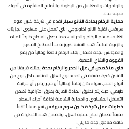
والواجهات والمغاسل من الرطوبة والأملاح المنتشرة في أجواء
مدينة جدة.
حماية الرخام بمادة النانو سيلر
نقدم في شركة كلين هوم
سيرفس تقنية النانو تكنولوجي التي تعمل على مستوى الجزيئات
لتغليف مسام الرخام والجرانيت، مما يجعل السطح طارداً للمياه
والزيوت تماماً. هذه التقنية ضرورية جداً لمطابخ القصور
والمجالس بجدة لضمان بقاء الرخام ناصعاً وخالياً من بقع
القهوة والشاي الصعبة.
فني متخصص في عزل الحجر والرخام بجدة
يمتلك فريقنا من
الفنيين خبرة دقيقة في تحديد نوع العازل المناسب لكل نوع من
أنواع الحجر، سواء كان رخاماً إيطالياً أو حجر رياض أو جرانيت
طبيعي، حيث يتم تطبيق المادة العازلة بطرق احترافية تضمن
التغلغل المتساوي والحماية الشاملة لكافة أجزاء السطح.
خطوات عمل شركة كلين هوم سيرفس
نتبع مساراً تقنياً
دقيقاً لضمان نجاح عملية العزل، وتتضمن هذه الخطوات في
كافة مناطق جدة ما يلي: