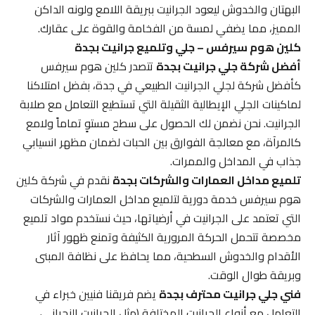
البهتان والخدوش ليعود الجرانيت ببريقة اللامع ولونه الداكن
المميز، مما يضفي لمسة من الفخامة والقوة على عقارك.
كلين هوم سيرفس – جلي وتلميع جرانيت بجدة
أفضل شركة جلي جرانيت بجدة
تتصدر كلين هوم سيرفس
كأفضل شركة لجلي الجرانيت الطبيعي في جدة، بفضل امتلاكنا
لماكينات الجلي الإيطالية الثقيلة التي تستطيع التعامل مع صلابة
الجرانيت. نحن نضمن لك الحصول على سطح مستوٍ تماماً ولامع
كالمرآة، مع معالجة الفوارق بين الحبات لضمان مظهر انسيابي
جذاب في المداخل والممرات.
تلميع مداخل العمارات والشركات بجدة
نقدم في شركة كلين
هوم سيرفس خدمة دورية لتلميع مداخل العمارات والشركات
التي تعتمد على الجرانيت في أرضياتها، حيث نستخدم مواد تلميع
مخصصة تتحمل الحركة المرورية الكثيفة وتمنع ظهور آثار
الأقدام والخدوش السطحية، مما يحافظ على نظافة المبنى
وبريقة طوال الوقت.
فني جلي جرانيت محترف بجدة
يضم فريقنا فنيين خبراء في
التعامل مع أنواع الجرانيت المختلفة (مثل الجرانيت النجراني،