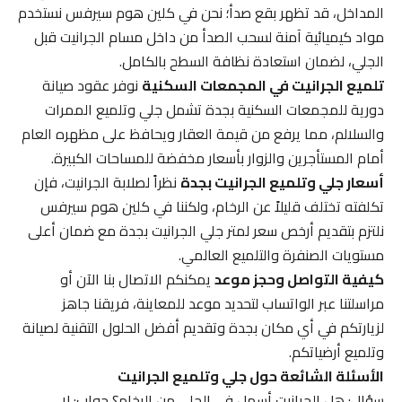
المداخل، قد تظهر بقع صدأ؛ نحن في كلين هوم سيرفس نستخدم
مواد كيميائية آمنة لسحب الصدأ من داخل مسام الجرانيت قبل
الجلي، لضمان استعادة نظافة السطح بالكامل.
تلميع الجرانيت في المجمعات السكنية
نوفر عقود صيانة
دورية للمجمعات السكنية بجدة تشمل جلي وتلميع الممرات
والسلالم، مما يرفع من قيمة العقار ويحافظ على مظهره العام
أمام المستأجرين والزوار بأسعار مخفضة للمساحات الكبيرة.
أسعار جلي وتلميع الجرانيت بجدة
نظراً لصلابة الجرانيت، فإن
تكلفته تختلف قليلاً عن الرخام، ولكننا في كلين هوم سيرفس
نلتزم بتقديم أرخص سعر لمتر جلي الجرانيت بجدة مع ضمان أعلى
مستويات الصنفرة والتلميع العالمي.
كيفية التواصل وحجز موعد
يمكنكم الاتصال بنا الآن أو
مراسلتنا عبر الواتساب لتحديد موعد للمعاينة، فريقنا جاهز
لزيارتكم في أي مكان بجدة وتقديم أفضل الحلول التقنية لصيانة
وتلميع أرضياتكم.
الأسئلة الشائعة حول جلي وتلميع الجرانيت
سؤال: هل الجرانيت أسهل في الجلي من الرخام؟ جواب: لا،