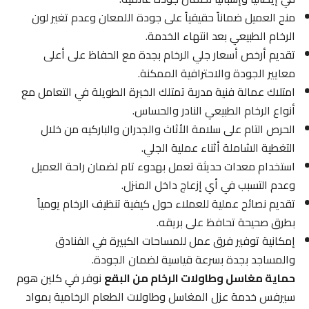
منح العميل ضماناً حقيقياً على جودة اللمعان وعدم تغير لون
الرخام الطبيعي بعد انتهاء الخدمة.
تقديم أرخص أسعار جلي الرخام بجدة مع الحفاظ على أعلى
معايير الجودة والاحترافية الممكنة.
امتلاك عمالة فنية مدربة تمتلك الخبرة الطويلة في التعامل مع
أنواع الرخام الطبيعي النادر والحساس.
الحرص التام على سلامة الأثاث والجدران والباركيه من خلال
التغطية الشاملة أثناء عملية الجلي.
استخدام معدات حديثة تعمل بهدوء تام لضمان راحة العميل
وعدم التسبب في أي إزعاج داخل المنزل.
تقديم نصائح عملية للعملاء حول كيفية تنظيف الرخام يومياً
بطرق صحيحة تحافظ على بريقه.
إمكانية توفير فرق عمل للمساحات الكبيرة في الفنادق
والمساجد بجدة بسرعة قياسية لضمان الجودة.
حماية مغاسل وطاولات الرخام من البقع
نوفر في كلين هوم
سيرفس خدمة عزل المغاسل وطاولات الطعام الرخامية بمواد