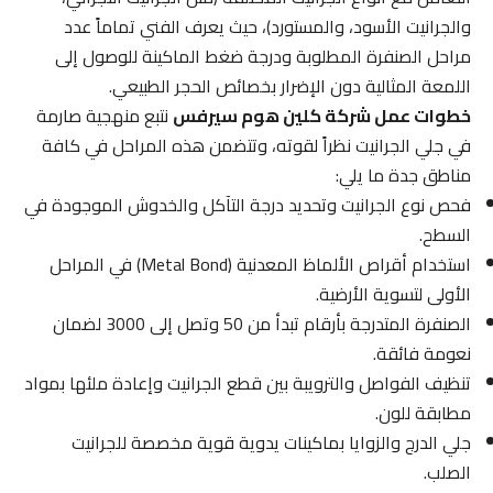
والجرانيت الأسود، والمستورد)، حيث يعرف الفني تماماً عدد
مراحل الصنفرة المطلوبة ودرجة ضغط الماكينة للوصول إلى
اللمعة المثالية دون الإضرار بخصائص الحجر الطبيعي.
خطوات عمل شركة كلين هوم سيرفس
نتبع منهجية صارمة
في جلي الجرانيت نظراً لقوته، وتتضمن هذه المراحل في كافة
مناطق جدة ما يلي:
فحص نوع الجرانيت وتحديد درجة التآكل والخدوش الموجودة في
السطح.
استخدام أقراص الألماظ المعدنية (Metal Bond) في المراحل
الأولى لتسوية الأرضية.
الصنفرة المتدرجة بأرقام تبدأ من 50 وتصل إلى 3000 لضمان
نعومة فائقة.
تنظيف الفواصل والترويبة بين قطع الجرانيت وإعادة ملئها بمواد
مطابقة للون.
جلي الدرج والزوايا بماكينات يدوية قوية مخصصة للجرانيت
الصلب.