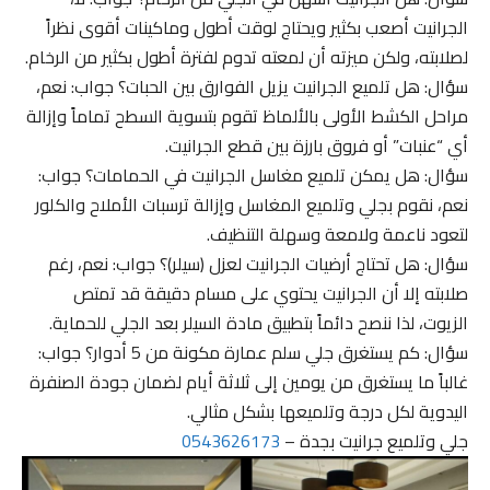
الجرانيت أصعب بكثير ويحتاج لوقت أطول وماكينات أقوى نظراً
لصلابته، ولكن ميزته أن لمعته تدوم لفترة أطول بكثير من الرخام.
سؤال: هل تلميع الجرانيت يزيل الفوارق بين الحبات؟ جواب: نعم،
مراحل الكشط الأولى بالألماظ تقوم بتسوية السطح تماماً وإزالة
أي “عنبات” أو فروق بارزة بين قطع الجرانيت.
سؤال: هل يمكن تلميع مغاسل الجرانيت في الحمامات؟ جواب:
نعم، نقوم بجلي وتلميع المغاسل وإزالة ترسبات الأملاح والكلور
لتعود ناعمة ولامعة وسهلة التنظيف.
سؤال: هل تحتاج أرضيات الجرانيت لعزل (سيلر)؟ جواب: نعم، رغم
صلابته إلا أن الجرانيت يحتوي على مسام دقيقة قد تمتص
الزيوت، لذا ننصح دائماً بتطبيق مادة السيلر بعد الجلي للحماية.
سؤال: كم يستغرق جلي سلم عمارة مكونة من 5 أدوار؟ جواب:
غالباً ما يستغرق من يومين إلى ثلاثة أيام لضمان جودة الصنفرة
اليدوية لكل درجة وتلميعها بشكل مثالي.
جلي وتلميع جرانيت بجدة –
0543626173