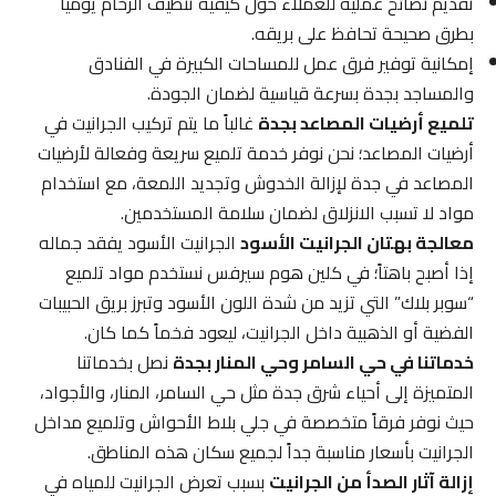
تقديم نصائح عملية للعملاء حول كيفية تنظيف الرخام يومياً
بطرق صحيحة تحافظ على بريقه.
إمكانية توفير فرق عمل للمساحات الكبيرة في الفنادق
والمساجد بجدة بسرعة قياسية لضمان الجودة.
تلميع أرضيات المصاعد بجدة
غالباً ما يتم تركيب الجرانيت في
أرضيات المصاعد؛ نحن نوفر خدمة تلميع سريعة وفعالة لأرضيات
المصاعد في جدة لإزالة الخدوش وتجديد اللمعة، مع استخدام
مواد لا تسبب الانزلاق لضمان سلامة المستخدمين.
معالجة بهتان الجرانيت الأسود
الجرانيت الأسود يفقد جماله
إذا أصبح باهتاً؛ في كلين هوم سيرفس نستخدم مواد تلميع
“سوبر بلاك” التي تزيد من شدة اللون الأسود وتبرز بريق الحبيبات
الفضية أو الذهبية داخل الجرانيت، ليعود فخماً كما كان.
خدماتنا في حي السامر وحي المنار بجدة
نصل بخدماتنا
المتميزة إلى أحياء شرق جدة مثل حي السامر، المنار، والأجواد،
حيث نوفر فرقاً متخصصة في جلي بلاط الأحواش وتلميع مداخل
الجرانيت بأسعار مناسبة جداً لجميع سكان هذه المناطق.
إزالة آثار الصدأ من الجرانيت
بسبب تعرض الجرانيت للمياه في