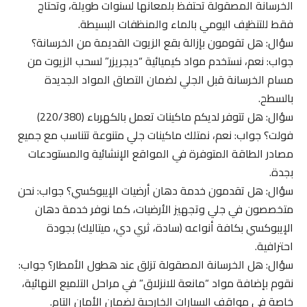
الخرسانة المصقولة تحتفظ بلمعانها لسنوات طويلة، وتحتاج
فقط للتنظيف اليومي بالماء والمنظفات البسيطة.
سؤال: هل تقومون بإزالة بقع الزيوت القديمة من الخرسانة؟
جواب: نعم، نستخدم مواد كيميائية “ديجريزر” لسحب الزيوت من
مسام الخرسانة قبل الجلي لضمان التصاق المواد الجديدة
بالسطح.
سؤال: هل تتوفر لديكم ماكينات تعمل بالكهرباء (220/380)
فولت؟ جواب: نعم، نمتلك ماكينات جلي متنوعة تتناسب مع جميع
مصادر الطاقة المتوفرة في المواقع الإنشائية والمستودعات
بجدة.
سؤال: هل تقدمون خدمة دهان أرضيات الإيبوكسي؟ جواب: نحن
متخصصون في جلي وتجهيز الأرضيات، كما نوفر خدمة دهان
الإيبوكسي بكافة أنواعه (سادة، ثري دي، ميتاليك) بجودة
احترافية.
سؤال: هل الخرسانة المصقولة تزلق عند هطول الأمطار؟ جواب:
نقوم بإضافة مواد “مانعة للانزلاق” في مراحل التلميع النهائية،
خاصة في مواقف السيارات الخارجية لضمان الأمان التام.