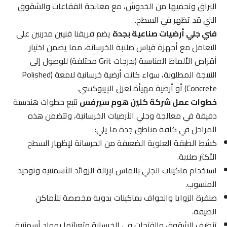
البراق وتحميها من الخدوش، مع معالجة الفقاعات والشقوق
التي قد تظهر في السطح.
فني جلي أرضيات صناعية بجدة
يضم فريقنا فنيين مدربين على
التعامل مع أجهزة قياس صلابة الخرسانة، مما يضمن اختيار
أقراص الألماظ المناسبة (بدرجات Grit مختلفة) للوصول إلى
النتيجة المطلوبة، سواء كانت أرضية خرسانية لامعة (Polished
Concrete) أو أرضية مهيأة لعزل الإيبوكسي.
خطوات عمل شركة كلين هوم سيرفس
نتبع خطوات هندسية
دقيقة في معالجة وجلي الأرضيات الخرسانية، وتتضمن هذه
المراحل في كافة مناطق جدة ما يلي:
كشط الطبقة العلوية الضعيفة من الخرسانة لإظهار السطح
الأكثر صلابة.
استخدام ماكينات الجلي بالماس لإزالة الزوائد الأسمنتية وتوحيد
المنسوب.
صنفرة الزوايا والحواف بماكينات يدوية مخصصة للأماكن
الضيقة.
تنظيف الشقوق والفتحات في الخرسانة وتعبئتها بمواد أسمنتية