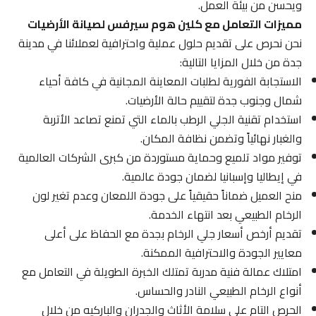
ويحسن من بيئة العمل.
مميزات التعامل مع كلين هوم سيرفس لصيانة الأرضيات
نحن نحرص على تقديم حلول عملية واحترافية لعملائنا في مدينة
جدة من خلال المزايا التالية:
الاستجابة الفورية لطلبات المعاينة المجانية في كافة أحياء
شمال وجنوب جدة لتقييم حالة الأرضيات.
استخدام تقنية الجلي الرطب بالماء التي تمنع تصاعد الأتربة
والغبار نهائياً وتضمن نظافة المكان.
توفير مواد تلميع وحماية مستوردة من كبرى الشركات العالمية
في إيطاليا وإسبانيا لضمان جودة عالمية.
منح العميل ضماناً حقيقياً على جودة اللمعان وعدم تغير لون
الرخام الطبيعي بعد انتهاء الخدمة.
تقديم أرخص أسعار جلي الرخام بجدة مع الحفاظ على أعلى
معايير الجودة والاحترافية الممكنة.
امتلاك عمالة فنية مدربة تمتلك الخبرة الطويلة في التعامل مع
أنواع الرخام الطبيعي النادر والحساس.
الحرص التام على سلامة الأثاث والجدران والباركيه من خلال