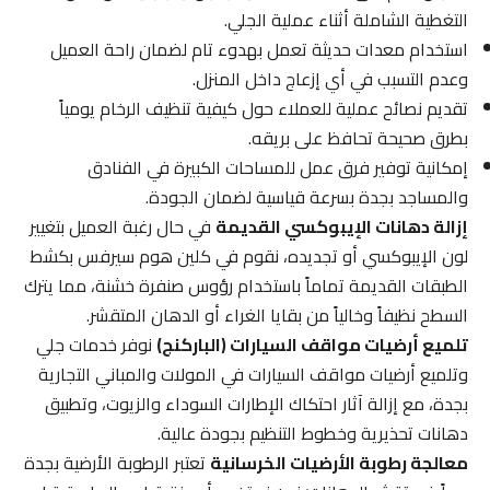
التغطية الشاملة أثناء عملية الجلي.
استخدام معدات حديثة تعمل بهدوء تام لضمان راحة العميل
وعدم التسبب في أي إزعاج داخل المنزل.
تقديم نصائح عملية للعملاء حول كيفية تنظيف الرخام يومياً
بطرق صحيحة تحافظ على بريقه.
إمكانية توفير فرق عمل للمساحات الكبيرة في الفنادق
والمساجد بجدة بسرعة قياسية لضمان الجودة.
إزالة دهانات الإيبوكسي القديمة
في حال رغبة العميل بتغيير
لون الإيبوكسي أو تجديده، نقوم في كلين هوم سيرفس بكشط
الطبقات القديمة تماماً باستخدام رؤوس صنفرة خشنة، مما يترك
السطح نظيفاً وخالياً من بقايا الغراء أو الدهان المتقشر.
تلميع أرضيات مواقف السيارات (الباركنج)
نوفر خدمات جلي
وتلميع أرضيات مواقف السيارات في المولات والمباني التجارية
بجدة، مع إزالة آثار احتكاك الإطارات السوداء والزيوت، وتطبيق
دهانات تحذيرية وخطوط التنظيم بجودة عالية.
معالجة رطوبة الأرضيات الخرسانية
تعتبر الرطوبة الأرضية بجدة