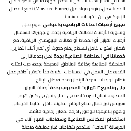
سبباً في تقشر الدهانات؛ نحن نستخدم أجهزة قياس الرطوبة قبل
البدء بالعمل، ونوفر مواد عزل (Moisture Barrier) تمنع انفصال
الإيبوكسي عن الخرسانة مستقبلاً.
تجهيز أرضيات الصالات الرياضية والنوادي
نقوم بجلي
وتسوية الأرضيات للصالات الرياضية بجدة، وتجهيزها لاستقبال
أرضيات الفينيل أو المطاط أو دهانات الإيبوكسي الرياضية، مع
ضمان استواء كامل للسطح يمنع حدوث أي تعثر أثناء التمارين.
خدماتنا في المنطقة الصناعية بجدة
نصل بخدماتنا إلى
المنطقة الصناعية وكافة المناطق المحيطة بجدة، حيث نمتلك
القدرة على العمل في المساحات الكبيرة جداً وتوفير أطقم عمل
بنظام الورديات لسرعة الإنجاز وعدم تعطيل الإنتاج.
جلي وتلميع “التيرازو” المصبوب بجدة
أرضيات التيرازو
المصبوبة تحتاج لخبرة خاصة في الجلي؛ نحن في كلين هوم
سيرفس نبرز جمال قطع الرخام الملونة داخل الخليط الخرساني
ونقوم بتلميعها للوصول لدرجة لمعان زجاجية فائقة.
استخدام المكانس الصناعية وشفاطات الغبار
أثناء جلي
الخرسانة “الجاف”، نستخدم شفاطات غبار عملاقة متصلة