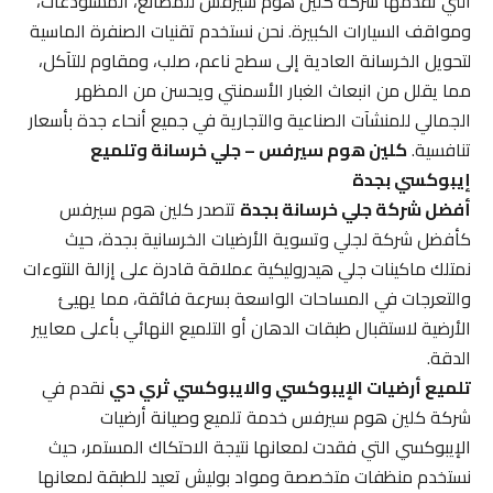
التي تقدمها شركة كلين هوم سيرفس للمصانع، المستودعات،
ومواقف السيارات الكبيرة. نحن نستخدم تقنيات الصنفرة الماسية
لتحويل الخرسانة العادية إلى سطح ناعم، صلب، ومقاوم للتآكل،
مما يقلل من انبعاث الغبار الأسمنتي ويحسن من المظهر
الجمالي للمنشآت الصناعية والتجارية في جميع أنحاء جدة بأسعار
تنافسية.
كلين هوم سيرفس – جلي خرسانة وتلميع
إيبوكسي بجدة
أفضل شركة جلي خرسانة بجدة
تتصدر كلين هوم سيرفس
كأفضل شركة لجلي وتسوية الأرضيات الخرسانية بجدة، حيث
نمتلك ماكينات جلي هيدروليكية عملاقة قادرة على إزالة النتوءات
والتعرجات في المساحات الواسعة بسرعة فائقة، مما يهيئ
الأرضية لاستقبال طبقات الدهان أو التلميع النهائي بأعلى معايير
الدقة.
تلميع أرضيات الإيبوكسي والايبوكسي ثري دي
نقدم في
شركة كلين هوم سيرفس خدمة تلميع وصيانة أرضيات
الإيبوكسي التي فقدت لمعانها نتيجة الاحتكاك المستمر، حيث
نستخدم منظفات متخصصة ومواد بوليش تعيد للطبقة لمعانها