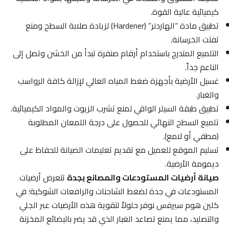
كيميائية عالية القوة.
تطبيق مادة “الهاردنر” (Hardener) لزيادة صلابة السطح ومنع
تفتت الخرسانة.
التلميع المتدرج باستخدام أرقام صنفرة تبدأ من الخشن وتصل إلى
الناعم جداً.
غسيل الأرضية بأجهزة ضغط المياه العالي لإزالة كافة الرواسب
والغبار.
تطبيق طبقة السيلر الواقي لمنع تشرب الزيوت والمواد الكيميائية.
تلميع السطح النهائي للحصول على درجة اللمعان المطلوبة
(مطفي أو لامع).
تسليم الموقع للعميل مع تقديم تعليمات الصيانة للحفاظ على
ديمومة الأرضية.
صيانة أرضيات المستودعات والمصانع بجدة
تتعرض أرضيات
المستودعات في جدة لضغط الشاحنات والرافعات الشوكية؛ في
كلين هوم سيرفس نوفر حلولاً لتقوية هذه الأرضيات عبر الجلي
والتصليد، مما يمنع تصاعد الغبار الذي قد يضر بالبضائع المخزنة