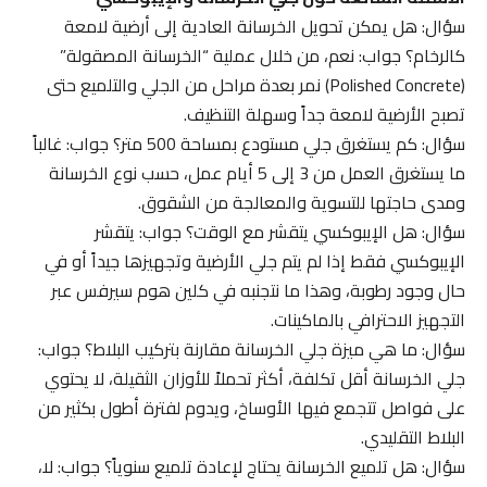
سؤال: هل يمكن تحويل الخرسانة العادية إلى أرضية لامعة
كالرخام؟ جواب: نعم، من خلال عملية “الخرسانة المصقولة”
(Polished Concrete) نمر بعدة مراحل من الجلي والتلميع حتى
تصبح الأرضية لامعة جداً وسهلة التنظيف.
سؤال: كم يستغرق جلي مستودع بمساحة 500 متر؟ جواب: غالباً
ما يستغرق العمل من 3 إلى 5 أيام عمل، حسب نوع الخرسانة
ومدى حاجتها للتسوية والمعالجة من الشقوق.
سؤال: هل الإيبوكسي يتقشر مع الوقت؟ جواب: يتقشر
الإيبوكسي فقط إذا لم يتم جلي الأرضية وتجهيزها جيداً أو في
حال وجود رطوبة، وهذا ما نتجنبه في كلين هوم سيرفس عبر
التجهيز الاحترافي بالماكينات.
سؤال: ما هي ميزة جلي الخرسانة مقارنة بتركيب البلاط؟ جواب:
جلي الخرسانة أقل تكلفة، أكثر تحملاً للأوزان الثقيلة، لا يحتوي
على فواصل تتجمع فيها الأوساخ، ويدوم لفترة أطول بكثير من
البلاط التقليدي.
سؤال: هل تلميع الخرسانة يحتاج لإعادة تلميع سنوياً؟ جواب: لا،