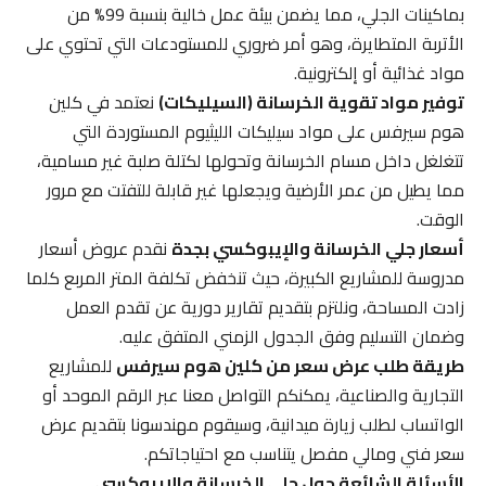
بماكينات الجلي، مما يضمن بيئة عمل خالية بنسبة 99% من
الأتربة المتطايرة، وهو أمر ضروري للمستودعات التي تحتوي على
مواد غذائية أو إلكترونية.
توفير مواد تقوية الخرسانة (السيليكات)
نعتمد في كلين
هوم سيرفس على مواد سيليكات الليثيوم المستوردة التي
تتغلغل داخل مسام الخرسانة وتحولها لكتلة صلبة غير مسامية،
مما يطيل من عمر الأرضية ويجعلها غير قابلة للتفتت مع مرور
الوقت.
أسعار جلي الخرسانة والإيبوكسي بجدة
نقدم عروض أسعار
مدروسة للمشاريع الكبيرة، حيث تنخفض تكلفة المتر المربع كلما
زادت المساحة، ونلتزم بتقديم تقارير دورية عن تقدم العمل
وضمان التسليم وفق الجدول الزمني المتفق عليه.
طريقة طلب عرض سعر من كلين هوم سيرفس
للمشاريع
التجارية والصناعية، يمكنكم التواصل معنا عبر الرقم الموحد أو
الواتساب لطلب زيارة ميدانية، وسيقوم مهندسونا بتقديم عرض
سعر فني ومالي مفصل يتناسب مع احتياجاتكم.
الأسئلة الشائعة حول جلي الخرسانة والإيبوكسي