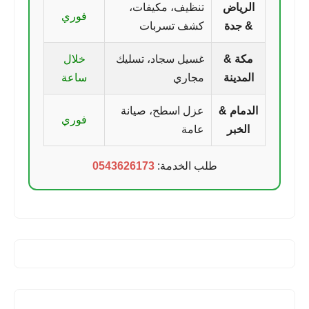
الرياض
تنظيف، مكيفات،
فوري
& جدة
كشف تسربات
مكة &
غسيل سجاد، تسليك
خلال
المدينة
مجاري
ساعة
الدمام &
عزل اسطح، صيانة
فوري
الخبر
عامة
طلب الخدمة:
0543626173