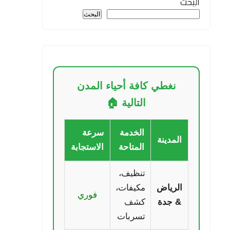
البحث
البحث
نغطي كافة أحياء المدن
التالية 🏠
الخدمة
سرعة
المدينة
المتاحة
الاستجابة
تنظيف،
الرياض
مكيفات،
فوري
& جدة
كشف
تسربات