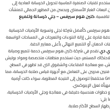
تخدم تقنيات الصنفرة الماسية لتحويل الخرسانة العادية إلى
 انبعاث الغبار الأسمنتي ويحسن من المظهر الجمالي للمنشآت
تنافسية.
كلين هوم سيرفس – جلي خرسانة وتلميع
هوم سيرفس كأفضل شركة لجلي وتسوية الأرضيات الخرسانية
اقة قادرة على إزالة النتوءات والتعرجات في المساحات الواسعة
 الدهان أو التلميع النهائي بأعلى معايير الدقة.
ي دي
نقدم في شركة كلين هوم سيرفس خدمة تلميع وصيانة
 الاحتكاك المستمر، حيث نستخدم منظفات متخصصة ومواد بوليش
دوش، مع معالجة الفقاعات والشقوق التي قد تظهر في السطح.
نيين مدربين على التعامل مع أجهزة قياس صلابة الخرسانة، مما
يضمن اختيار أقراص الألماظ المناسبة (بدرجات Grit مختلفة) للوصول إلى النتيجة المطلوبة، سواء كانت أرضية
ع خطوات هندسية دقيقة في معالجة وجلي الأرضيات الخرسانية،
يلي:
هار السطح الأكثر صلابة.