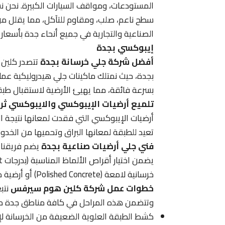
المستودعات، ومواقف السيارات الكبيرة. نحن نس
سطح ناعم، صلب، ومقاوم للتآكل، مما يقلل من
الصناعية والتجارية في جميع أنحاء جدة بأسعار 
إيبوكسي بجدة
أفضل شركة جلي خرسانة بجدة
تتصدر كلين 
بجدة، حيث نمتلك ماكينات جلي هيدروليكية عمل
بسرعة فائقة، مما يهيئ الأرضية لاستقبال طبقات
تلميع أرضيات الإيبوكسي والايبوكسي ثر
أرضيات الإيبوكسي التي فقدت لمعانها نتيجة
تعيد للطبقة لمعانها البراق وتحميها من الخ
فني جلي أرضيات صناعية بجدة
يضم فريقنا ف
خرسانية لامعة (Polished Concrete) أو أرضية مهيأة لعزل الإيبوكسي.
خطوات عمل شركة كلين هوم سيرفس
نتب
وتتضمن هذه المراحل في كافة مناطق جدة ما 
كشط الطبقة العلوية الضعيفة من الخرسانة لإظ