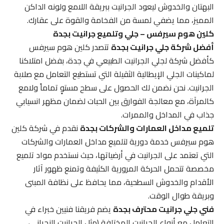
البهتان والخدوش ليعود الجرانيت ببريقة اللامع ولونه الداكن
المميز، مما يضفي لمسة من الفخامة والقوة على عقارك.
كلين هوم سيرفس – جلي وتلميع جرانيت بجدة
أفضل شركة جلي جرانيت بجدة
تتصدر كلين هوم سيرفس
كأفضل شركة لجلي الجرانيت الطبيعي في جدة، بفضل امتلاكنا
لماكينات الجلي الإيطالية الثقيلة التي تستطيع التعامل مع صلابة
الجرانيت. نحن نضمن لك الحصول على سطح مستوٍ تماماً ولامع
كالمرآة، مع معالجة الفوارق بين الحبات لضمان مظهر انسيابي
جذاب في المداخل والممرات.
تلميع مداخل العمارات والشركات بجدة
نقدم في شركة كلين
هوم سيرفس خدمة دورية لتلميع مداخل العمارات والشركات
التي تعتمد على الجرانيت في أرضياتها، حيث نستخدم مواد تلميع
مخصصة تتحمل الحركة المرورية الكثيفة وتمنع ظهور آثار
الأقدام والخدوش السطحية، مما يحافظ على نظافة المبنى
وبريقة طوال الوقت.
فني جلي جرانيت محترف بجدة
يضم فريقنا فنيين خبراء في
التعامل مع أنواع الجرانيت المختلفة (مثل الجرانيت النجراني،