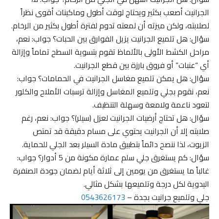
الجرانيت أصعب بكثير ويحتاج لوقت أطول وماكينات أقوى نظراً
لصلابته، ولكن ميزته أن لمعته تدوم لفترة أطول بكثير من الرخام.
سؤال: هل تلميع الجرانيت يزيل الفوارق بين الحبات؟ جواب: نعم،
مراحل الكشط الأولى بالألماظ تقوم بتسوية السطح تماماً وإزالة
أي “عنبات” أو فروق بارزة بين قطع الجرانيت.
سؤال: هل يمكن تلميع مغاسل الجرانيت في الحمامات؟ جواب:
نعم، نقوم بجلي وتلميع المغاسل وإزالة ترسبات الأملاح والكلور
لتعود ناعمة ولامعة وسهلة التنظيف.
سؤال: هل تحتاج أرضيات الجرانيت لعزل (سيلر)؟ جواب: نعم، رغم
صلابته إلا أن الجرانيت يحتوي على مسام دقيقة قد تمتص
الزيوت، لذا ننصح دائماً بتطبيق مادة السيلر بعد الجلي للحماية.
سؤال: كم يستغرق جلي سلم عمارة مكونة من 5 أدوار؟ جواب:
غالباً ما يستغرق من يومين إلى ثلاثة أيام لضمان جودة الصنفرة
اليدوية لكل درجة وتلميعها بشكل مثالي.
جلي وتلميع جرانيت بجدة –
0543626173