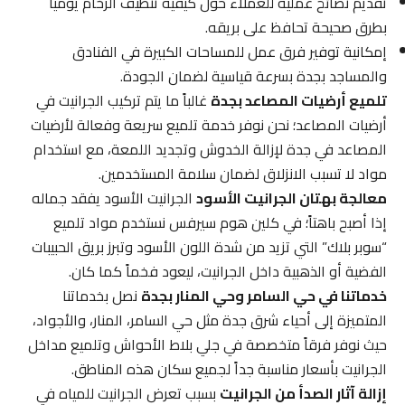
تقديم نصائح عملية للعملاء حول كيفية تنظيف الرخام يومياً
بطرق صحيحة تحافظ على بريقه.
إمكانية توفير فرق عمل للمساحات الكبيرة في الفنادق
والمساجد بجدة بسرعة قياسية لضمان الجودة.
تلميع أرضيات المصاعد بجدة
غالباً ما يتم تركيب الجرانيت في
أرضيات المصاعد؛ نحن نوفر خدمة تلميع سريعة وفعالة لأرضيات
المصاعد في جدة لإزالة الخدوش وتجديد اللمعة، مع استخدام
مواد لا تسبب الانزلاق لضمان سلامة المستخدمين.
معالجة بهتان الجرانيت الأسود
الجرانيت الأسود يفقد جماله
إذا أصبح باهتاً؛ في كلين هوم سيرفس نستخدم مواد تلميع
“سوبر بلاك” التي تزيد من شدة اللون الأسود وتبرز بريق الحبيبات
الفضية أو الذهبية داخل الجرانيت، ليعود فخماً كما كان.
خدماتنا في حي السامر وحي المنار بجدة
نصل بخدماتنا
المتميزة إلى أحياء شرق جدة مثل حي السامر، المنار، والأجواد،
حيث نوفر فرقاً متخصصة في جلي بلاط الأحواش وتلميع مداخل
الجرانيت بأسعار مناسبة جداً لجميع سكان هذه المناطق.
إزالة آثار الصدأ من الجرانيت
بسبب تعرض الجرانيت للمياه في