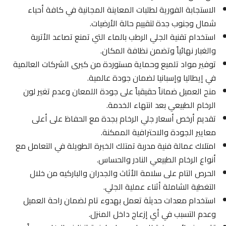
الاستجابة الفورية لطلبات المعاينة المجانية في كافة أحياء
شمال وجنوب جدة لتقييم حالة الأرضيات.
استخدام تقنية الجلي الرطب بالماء التي تمنع تصاعد الأتربة
والغبار نهائياً وتضمن نظافة المكان.
توفير مواد تلميع وحماية مستوردة من كبرى الشركات العالمية
في إيطاليا وإسبانيا لضمان جودة عالمية.
منح العميل ضماناً حقيقياً على جودة اللمعان وعدم تغير لون
الرخام الطبيعي بعد انتهاء الخدمة.
تقديم أرخص أسعار جلي الرخام بجدة مع الحفاظ على أعلى
معايير الجودة والاحترافية الممكنة.
امتلاك عمالة فنية مدربة تمتلك الخبرة الطويلة في التعامل مع
أنواع الرخام الطبيعي النادر والحساس.
الحرص التام على سلامة الأثاث والجدران والباركيه من خلال
التغطية الشاملة أثناء عملية الجلي.
استخدام معدات حديثة تعمل بهدوء تام لضمان راحة العميل
وعدم التسبب في أي إزعاج داخل المنزل.