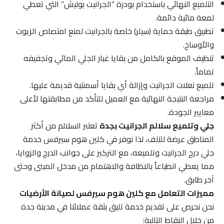
التلميع النهائي باستخدام بودرة “الجرانيت بوليش” التي تعطي
لمعة مائية دائمة.
تطبيق طبقة حماية (سيلر) خاصة بالجرانيت لمنع امتصاص الزيوت
والأوساخ.
تنظيف الموقع بالكامل من بقايا غبار الجلي المائي وتجفيفه
تماماً.
تلميع نعلات الجرانيت وإزالة أي بقايا أسمنتية قديمة عليها.
مراجعة النتيجة النهائية مع العميل للتأكد من مطابقتها لأعلى
معايير الجودة.
جلي وتلميع سلالم الجرانيت بجدة
تعتبر السلالم من أكثر
المناطق عرضة للتلف، لذا نوفر في كلين هوم سيرفس خدمة
جلي درج الجرانيت وتلميعه، مع التركيز على جوانب الدرج والزوايا،
مما يعطي انطباعاً بالنظافة والاهتمام من مدخل المبنى وحتى
آخر طابق.
مميزات التعامل مع كلين هوم سيرفس لصيانة الأرضيات
نحن نحرص على تقديم خدمة تليق بثقة عملائنا في مدينة جدة
من خلال النقاط التالية: