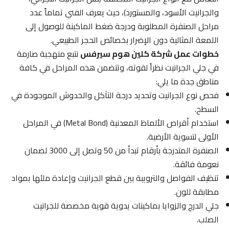
والجرانيت الأسود، والمستورد)، حيث يعرف الفني تماماً عدد
مراحل الصنفرة المطلوبة ودرجة ضغط الماكينة للوصول إلى
اللمعة المثالية دون الإضرار بخصائص الحجر الطبيعي.
خطوات عمل شركة كلين هوم سيرفس
نتبع منهجية صارمة
في جلي الجرانيت نظراً لقوته، وتتضمن هذه المراحل في كافة
مناطق جدة ما يلي:
فحص نوع الجرانيت وتحديد درجة التآكل والخدوش الموجودة في
السطح.
استخدام أقراص الألماظ المعدنية (Metal Bond) في المراحل
الأولى لتسوية الأرضية.
الصنفرة المتدرجة بأرقام تبدأ من 50 وتصل إلى 3000 لضمان
نعومة فائقة.
تنظيف الفواصل والترويبة بين قطع الجرانيت وإعادة ملئها بمواد
مطابقة للون.
جلي الدرج والزوايا بماكينات يدوية قوية مخصصة للجرانيت
الصلب.