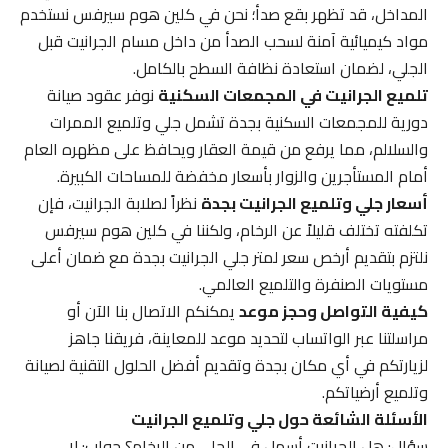
المداخل، قد تظهر بقع صدأ؛ نحن في كلين هوم سيرفس نستخدم
مواد كيميائية آمنة لسحب الصدأ من داخل مسام الجرانيت قبل
الجلي، لضمان استعادة نظافة السطح بالكامل.
تلميع الجرانيت في المجمعات السكنية
نوفر عقود صيانة
دورية للمجمعات السكنية بجدة تشمل جلي وتلميع الممرات
والسلالم، مما يرفع من قيمة العقار ويحافظ على مظهره العام
أمام المستأجرين والزوار بأسعار مخفضة للمساحات الكبيرة.
أسعار جلي وتلميع الجرانيت بجدة
نظراً لصلابة الجرانيت، فإن
تكلفته تختلف قليلاً عن الرخام، ولكننا في كلين هوم سيرفس
نلتزم بتقديم أرخص سعر لمتر جلي الجرانيت بجدة مع ضمان أعلى
مستويات الصنفرة والتلميع العالمي.
كيفية التواصل وحجز موعد
يمكنكم الاتصال بنا الآن أو
مراسلتنا عبر الواتساب لتحديد موعد للمعاينة، فريقنا جاهز
لزيارتكم في أي مكان بجدة وتقديم أفضل الحلول التقنية لصيانة
وتلميع أرضياتكم.
الأسئلة الشائعة حول جلي وتلميع الجرانيت
سؤال: هل الجرانيت أسهل في الجلي من الرخام؟ جواب: لا،