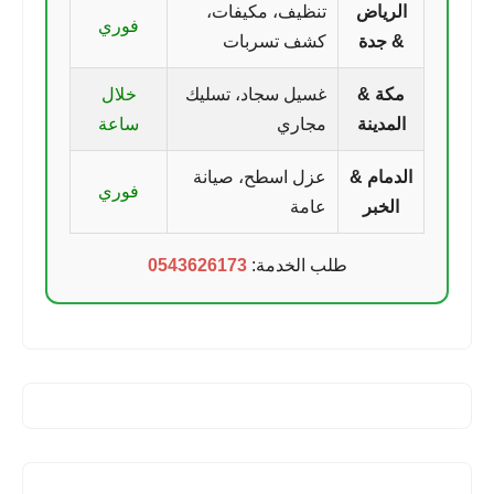
الرياض
تنظيف، مكيفات،
فوري
& جدة
كشف تسربات
مكة &
غسيل سجاد، تسليك
خلال
المدينة
مجاري
ساعة
الدمام &
عزل اسطح، صيانة
فوري
الخبر
عامة
طلب الخدمة:
0543626173