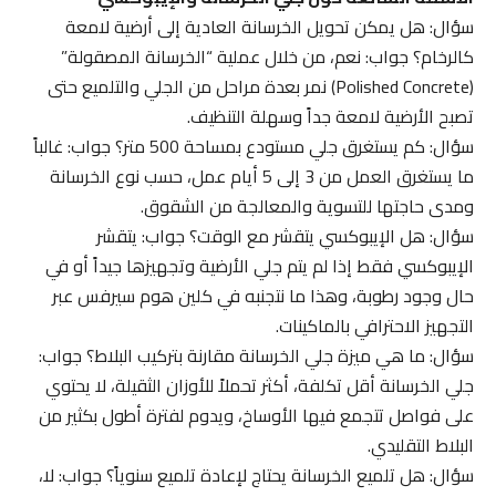
سؤال: هل يمكن تحويل الخرسانة العادية إلى أرضية لامعة
كالرخام؟ جواب: نعم، من خلال عملية “الخرسانة المصقولة”
(Polished Concrete) نمر بعدة مراحل من الجلي والتلميع حتى
تصبح الأرضية لامعة جداً وسهلة التنظيف.
سؤال: كم يستغرق جلي مستودع بمساحة 500 متر؟ جواب: غالباً
ما يستغرق العمل من 3 إلى 5 أيام عمل، حسب نوع الخرسانة
ومدى حاجتها للتسوية والمعالجة من الشقوق.
سؤال: هل الإيبوكسي يتقشر مع الوقت؟ جواب: يتقشر
الإيبوكسي فقط إذا لم يتم جلي الأرضية وتجهيزها جيداً أو في
حال وجود رطوبة، وهذا ما نتجنبه في كلين هوم سيرفس عبر
التجهيز الاحترافي بالماكينات.
سؤال: ما هي ميزة جلي الخرسانة مقارنة بتركيب البلاط؟ جواب:
جلي الخرسانة أقل تكلفة، أكثر تحملاً للأوزان الثقيلة، لا يحتوي
على فواصل تتجمع فيها الأوساخ، ويدوم لفترة أطول بكثير من
البلاط التقليدي.
سؤال: هل تلميع الخرسانة يحتاج لإعادة تلميع سنوياً؟ جواب: لا،