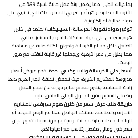
بماكينات الجلي، مما يضمن بيئة عمل خالية بنسبة 99% من
الأتربة المتطايرة، وهو أمر ضروري للمستودعات التي تحتوي على
مواد غذائية أو إلكترونية.
توفير مواد تقوية الخرسانة (السيليكات)
نعتمد في كلين
هوم سيرفس على مواد سيليكات الليثيوم المستوردة التي
تتغلغل داخل مسام الخرسانة وتحولها لكتلة صلبة غير مسامية،
مما يطيل من عمر الأرضية ويجعلها غير قابلة للتفتت مع مرور
الوقت.
أسعار جلي الخرسانة والإيبوكسي بجدة
نقدم عروض أسعار
مدروسة للمشاريع الكبيرة، حيث تنخفض تكلفة المتر المربع كلما
زادت المساحة، ونلتزم بتقديم تقارير دورية عن تقدم العمل
وضمان التسليم وفق الجدول الزمني المتفق عليه.
طريقة طلب عرض سعر من كلين هوم سيرفس
للمشاريع
التجارية والصناعية، يمكنكم التواصل معنا عبر الرقم الموحد أو
الواتساب لطلب زيارة ميدانية، وسيقوم مهندسونا بتقديم عرض
سعر فني ومالي مفصل يتناسب مع احتياجاتكم.
الأسئلة الشائعة حول جلي الخرسانة والإيبوكسي