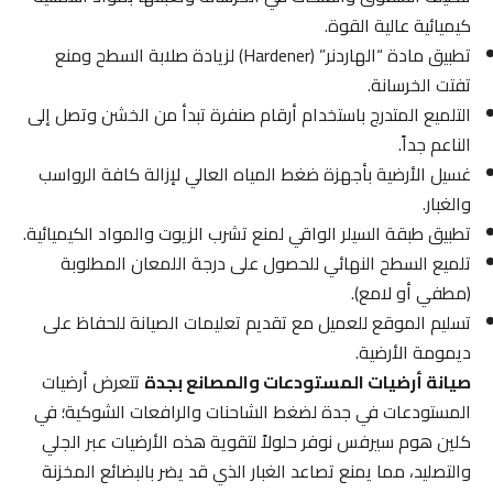
كيميائية عالية القوة.
تطبيق مادة “الهاردنر” (Hardener) لزيادة صلابة السطح ومنع
تفتت الخرسانة.
التلميع المتدرج باستخدام أرقام صنفرة تبدأ من الخشن وتصل إلى
الناعم جداً.
غسيل الأرضية بأجهزة ضغط المياه العالي لإزالة كافة الرواسب
والغبار.
تطبيق طبقة السيلر الواقي لمنع تشرب الزيوت والمواد الكيميائية.
تلميع السطح النهائي للحصول على درجة اللمعان المطلوبة
(مطفي أو لامع).
تسليم الموقع للعميل مع تقديم تعليمات الصيانة للحفاظ على
ديمومة الأرضية.
صيانة أرضيات المستودعات والمصانع بجدة
تتعرض أرضيات
المستودعات في جدة لضغط الشاحنات والرافعات الشوكية؛ في
كلين هوم سيرفس نوفر حلولاً لتقوية هذه الأرضيات عبر الجلي
والتصليد، مما يمنع تصاعد الغبار الذي قد يضر بالبضائع المخزنة