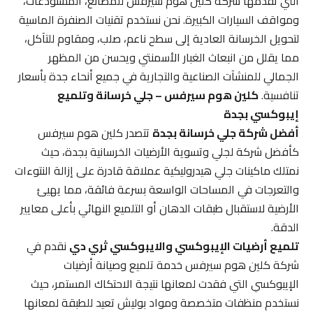
التي تقدمها شركة كلين هوم سيرفس للمصانع، المستودعات،
ومواقف السيارات الكبيرة. نحن نستخدم تقنيات الصنفرة الماسية
لتحويل الخرسانة العادية إلى سطح ناعم، صلب، ومقاوم للتآكل،
مما يقلل من انبعاث الغبار الأسمنتي ويحسن من المظهر
الجمالي للمنشآت الصناعية والتجارية في جميع أنحاء جدة بأسعار
تنافسية.
كلين هوم سيرفس – جلي خرسانة وتلميع
إيبوكسي بجدة
أفضل شركة جلي خرسانة بجدة
تتصدر كلين هوم سيرفس
كأفضل شركة لجلي وتسوية الأرضيات الخرسانية بجدة، حيث
نمتلك ماكينات جلي هيدروليكية عملاقة قادرة على إزالة النتوءات
والتعرجات في المساحات الواسعة بسرعة فائقة، مما يهيئ
الأرضية لاستقبال طبقات الدهان أو التلميع النهائي بأعلى معايير
الدقة.
تلميع أرضيات الإيبوكسي والايبوكسي ثري دي
نقدم في
شركة كلين هوم سيرفس خدمة تلميع وصيانة أرضيات
الإيبوكسي التي فقدت لمعانها نتيجة الاحتكاك المستمر، حيث
نستخدم منظفات متخصصة ومواد بوليش تعيد للطبقة لمعانها