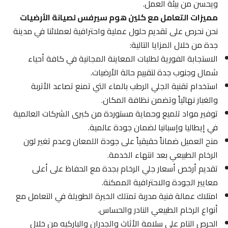
ويحسن من بيئة العمل.
مميزات التعامل مع كلين هوم سيرفس لصيانة الأرضيات
نحن نحرص على تقديم حلول عملية واحترافية لعملائنا في مدينة
جدة من خلال المزايا التالية:
الاستجابة الفورية لطلبات المعاينة المجانية في كافة أحياء
شمال وجنوب جدة لتقييم حالة الأرضيات.
استخدام تقنية الجلي الرطب بالماء التي تمنع تصاعد الأتربة
والغبار نهائياً وتضمن نظافة المكان.
توفير مواد تلميع وحماية مستوردة من كبرى الشركات العالمية
في إيطاليا وإسبانيا لضمان جودة عالمية.
منح العميل ضماناً حقيقياً على جودة اللمعان وعدم تغير لون
الرخام الطبيعي بعد انتهاء الخدمة.
تقديم أرخص أسعار جلي الرخام بجدة مع الحفاظ على أعلى
معايير الجودة والاحترافية الممكنة.
امتلاك عمالة فنية مدربة تمتلك الخبرة الطويلة في التعامل مع
أنواع الرخام الطبيعي النادر والحساس.
الحرص التام على سلامة الأثاث والجدران والباركيه من خلال