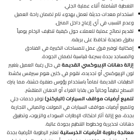
التغطية الشاملة أثناء عملية الجلي.
استخدام معدات حديثة تعمل بهدوء تام لضمان راحة العميل
وعدم التسبب في أي إزعاج داخل المنزل.
تقديم نصائح عملية للعملاء حول كيفية تنظيف الرخام يومياً
بطرق صحيحة تحافظ على بريقه.
إمكانية توفير فرق عمل للمساحات الكبيرة في الفنادق
والمساجد بجدة بسرعة قياسية لضمان الجودة.
إزالة دهانات الإيبوكسي القديمة
في حال رغبة العميل بتغيير
لون الإيبوكسي أو تجديده، نقوم في كلين هوم سيرفس بكشط
الطبقات القديمة تماماً باستخدام رؤوس صنفرة خشنة، مما يترك
السطح نظيفاً وخالياً من بقايا الغراء أو الدهان المتقشر.
تلميع أرضيات مواقف السيارات (الباركنج)
نوفر خدمات جلي
وتلميع أرضيات مواقف السيارات في المولات والمباني التجارية
بجدة، مع إزالة آثار احتكاك الإطارات السوداء والزيوت، وتطبيق
دهانات تحذيرية وخطوط التنظيم بجودة عالية.
معالجة رطوبة الأرضيات الخرسانية
تعتبر الرطوبة الأرضية بجدة