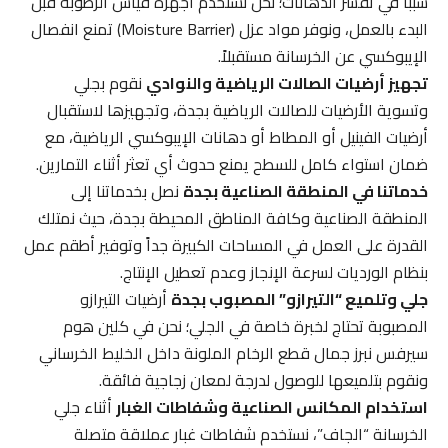
سبباً في تقشر الدهانات؛ نحن نستخدم أجهزة قياس الرطوبة قبل
البدء بالعمل، ونوفر مواد عزل (Moisture Barrier) تمنع انفصال
الإيبوكسي عن الخرسانة مستقبلاً.
تجهيز أرضيات الصالات الرياضية والنوادي
نقوم بجلي
وتسوية الأرضيات للصالات الرياضية بجدة، وتجهيزها لاستقبال
أرضيات الفينيل أو المطاط أو دهانات الإيبوكسي الرياضية، مع
ضمان استواء كامل للسطح يمنع حدوث أي تعثر أثناء التمارين.
خدماتنا في المنطقة الصناعية بجدة
نصل بخدماتنا إلى
المنطقة الصناعية وكافة المناطق المحيطة بجدة، حيث نمتلك
القدرة على العمل في المساحات الكبيرة جداً وتوفير أطقم عمل
بنظام الورديات لسرعة الإنجاز وعدم تعطيل الإنتاج.
جلي وتلميع “التيرازو” المصبوب بجدة
أرضيات التيرازو
المصبوبة تحتاج لخبرة خاصة في الجلي؛ نحن في كلين هوم
سيرفس نبرز جمال قطع الرخام الملونة داخل الخليط الخرساني
ونقوم بتلميعها للوصول لدرجة لمعان زجاجية فائقة.
استخدام المكانس الصناعية وشفاطات الغبار
أثناء جلي
الخرسانة “الجاف”، نستخدم شفاطات غبار عملاقة متصلة