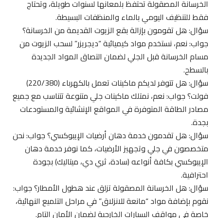
الخرسانة المصقولة تحتفظ بلمعانها لسنوات طويلة، وتحتاج
فقط للتنظيف اليومي بالماء والمنظفات البسيطة.
سؤال: هل تقومون بإزالة بقع الزيوت القديمة من الخرسانة؟
جواب: نعم، نستخدم مواد كيميائية “ديجريزر” لسحب الزيوت من
مسام الخرسانة قبل الجلي لضمان التصاق المواد الجديدة
بالسطح.
سؤال: هل تتوفر لديكم ماكينات تعمل بالكهرباء (220/380)
فولت؟ جواب: نعم، نمتلك ماكينات جلي متنوعة تتناسب مع جميع
مصادر الطاقة المتوفرة في المواقع الإنشائية والمستودعات
بجدة.
سؤال: هل تقدمون خدمة دهان أرضيات الإيبوكسي؟ جواب: نحن
متخصصون في جلي وتجهيز الأرضيات، كما نوفر خدمة دهان
الإيبوكسي بكافة أنواعه (سادة، ثري دي، ميتاليك) بجودة
احترافية.
سؤال: هل الخرسانة المصقولة تزلق عند هطول الأمطار؟ جواب:
نقوم بإضافة مواد “مانعة للانزلاق” في مراحل التلميع النهائية،
خاصة في مواقف السيارات الخارجية لضمان الأمان التام.