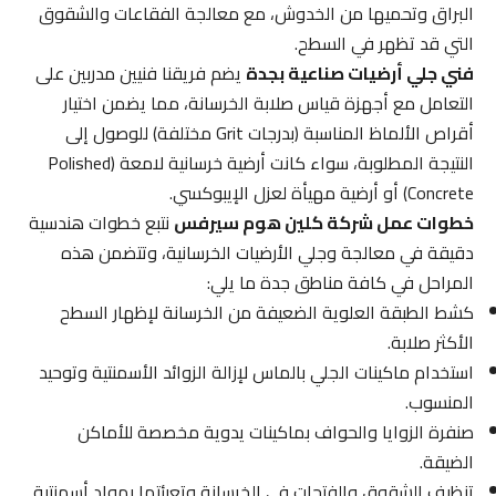
البراق وتحميها من الخدوش، مع معالجة الفقاعات والشقوق
التي قد تظهر في السطح.
فني جلي أرضيات صناعية بجدة
يضم فريقنا فنيين مدربين على
التعامل مع أجهزة قياس صلابة الخرسانة، مما يضمن اختيار
أقراص الألماظ المناسبة (بدرجات Grit مختلفة) للوصول إلى
النتيجة المطلوبة، سواء كانت أرضية خرسانية لامعة (Polished
Concrete) أو أرضية مهيأة لعزل الإيبوكسي.
خطوات عمل شركة كلين هوم سيرفس
نتبع خطوات هندسية
دقيقة في معالجة وجلي الأرضيات الخرسانية، وتتضمن هذه
المراحل في كافة مناطق جدة ما يلي:
كشط الطبقة العلوية الضعيفة من الخرسانة لإظهار السطح
الأكثر صلابة.
استخدام ماكينات الجلي بالماس لإزالة الزوائد الأسمنتية وتوحيد
المنسوب.
صنفرة الزوايا والحواف بماكينات يدوية مخصصة للأماكن
الضيقة.
تنظيف الشقوق والفتحات في الخرسانة وتعبئتها بمواد أسمنتية