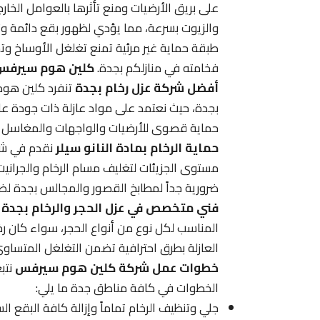
على بريق الأرضيات ومنع تأثرها بالعوامل الخارج
والزيوت بسرعة، مما يؤدي لظهور بقع دائمة وتغير
طبقة حماية غير مرئية تمنع تغلغل الأوساخ وتج
فخامته في منازلكم بجدة.
كلين هوم سيرفس 
أفضل شركة عزل رخام بجدة
تنفرد كلين هوم 
بجدة، حيث نعتمد على مواد عازلة ذات جودة عال
حماية قصوى للأرضيات والواجهات والمغاسل من
حماية الرخام بمادة النانو سيلر
نقدم في شر
مستوى الجزيئات لتغليف مسام الرخام والجرانيت،
ضرورية جداً لمطابخ القصور والمجالس بجدة لضم
فني متخصص في عزل الحجر والرخام بجدة
ي
المناسب لكل نوع من أنواع الحجر، سواء كان رخام
العازلة بطرق احترافية تضمن التغلغل المتساوي
خطوات عمل شركة كلين هوم سيرفس
نتبع
الخطوات في كافة مناطق جدة ما يلي:
جلي وتنظيف الرخام تماماً وإزالة كافة البقع ا