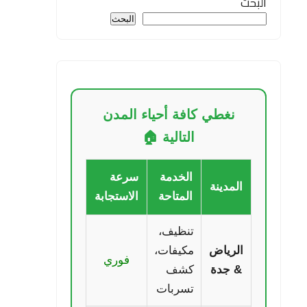
البحث
البحث
نغطي كافة أحياء المدن
التالية 🏠
الخدمة
سرعة
المدينة
المتاحة
الاستجابة
تنظيف،
الرياض
مكيفات،
فوري
& جدة
كشف
تسربات