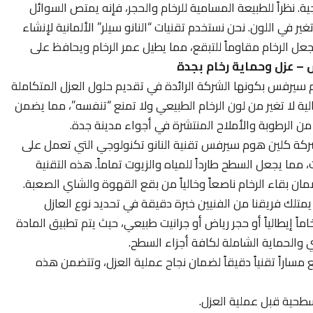
ية. نظراً للطبيعة المسامية للرخام والحجر، فإنه يمتص السوائل
 في اللون. نحن نستخدم تقنيات “النانو سيلر” الألمانية لإنشاء
عل الرخام مقاوماً للتبقع، مما يطيل عمر الرخام ويحافظ على
– عزل وحماية رخام بجدة
سيرفس بكونها الشركة الرائدة في تقديم حلول العزل المتكاملة
ية لا تغير من لون الرخام الطبيعي ولا تمنع “تنفسه”، مما يضمن
 الرطوبة والأملاح المنتشرة في أجواء مدينة جدة.
كة كلين هوم سيرفس تقنية النانو تكنولوجي التي تعمل على
 مما يجعل السطح طارداً للمياه والزيوت تماماً. هذه التقنية
ان بقاء الرخام ناصعاً وخالياً من بقع القهوة والشاي الصعبة.
متلك فريقنا من الفنيين خبرة دقيقة في تحديد نوع العازل
اً إيطالياً أو حجر رياض أو جرانيت طبيعي، حيث يتم تطبيق المادة
 والحماية الشاملة لكافة أجزاء السطح.
 مساراً تقنياً دقيقاً لضمان نجاح عملية العزل، وتتضمن هذه
لسطحية قبل عملية العزل.