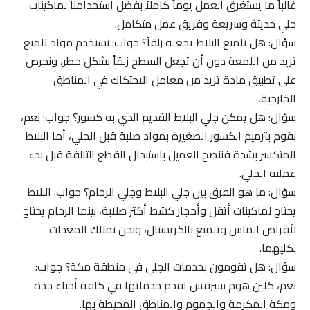
غالباً ما يستغرق العمل يوماً كاملاً بفضل استخدامنا لماكينات
جلي حديثة وسريعة وفريق عمل متكامل.
سؤال: هل تلميع البلاط يجعله زلقاً؟ جواب: نستخدم مواد تلميع
تزيد من اللمعة دون أن تجعل السطح زلقاً بشكل خطر، ونحرص
على تطبيق مادة تزيد من معامل الاحتكاك في المناطق
الخارجية.
سؤال: هل يمكن جلي البلاط القديم الذي به كسور؟ جواب: نعم،
نقوم بترميم الكسور الصغيرة بمواد صلبة قبل الجلي، أما البلاط
المتكسر بشدة فننصح العميل باستبدال القطع التالفة قبل بدء
عملية الجلي.
سؤال: ما هو الفرق بين جلي البلاط وجلي الرخام؟ جواب: البلاط
يحتاج لماكينات أثقل وأحجار كشط أكثر صلابة، بينما الرخام يحتاج
لأقراص الماس وتلميع بالكريستال، ونحن نمتلك المعدات
لكليهما.
سؤال: هل تقومون بخدمات الجلي في منطقة مكة؟ جواب:
نعم، كلين هوم سيرفس تقدم خدماتها في كافة أحياء جدة
ومكة المكرمة والجموم والمناطق المحيطة بها.