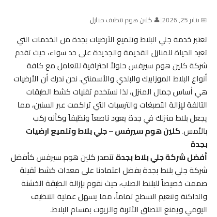
📅 يناير 25, 2026
|
👤 كلين هوم تنظيف منازل
تعتبر خدمة جلي البلاط وتلميع الأرضيات بجدة من الخدمات التي
تعيد الحياة للمنازل القديمة والجديدة على حد سواء، حيث تقدم
شركة كلين هوم سيرفس حلولاً احترافية للتعامل مع كافة
أنواع البلاط الموزاييك والبلدي والأسمنتي. نحن ندرك أن الأرضيات
هي أساس جمال المنزل، لذا نستخدم تقنيات كشط الطبقات
التالفة لإزالة التصبغات والترسبات التي تراكمت عبر السنين، مما
يجعل بلاط منزلك في جدة يعود ناصعاً ونظيفاً وكأنه ركب
بالأمس.
كلين هوم سيرفس – جلي بلاط وتلميع ارضيات
بجدة
أفضل شركة جلي بلاط بجدة
تتصدر كلين هوم سيرفس كأفضل
شركة جلي بلاط بجدة بفضل اعتمادنا على معدات كشط ثقيلة
صممت خصيصاً للبلاط الصلب، حيث نقوم بإزالة الطبقة الخشنة
والداكنة وتنعيم السطح تماماً، مما يسهل عملية التنظيف
اليومي ويمنع التصاق الأتربة والزيوت بمسام البلاط.