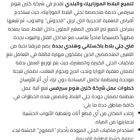
تلميع البلاط الموزاييك والبلدي
نقدم في شركة كلين هوم
سيرفس خدمة متخصصة لجلي البلاط الموزاييك، حيث نستخدم
أقراص الصنفرة الحجرية التي تزيل “الخدوش” والندوب، ثم نتبعها
بمراحل تلميع تبرز الحصى الصغير الملون داخل البلاط، مما يمنحه
مظهراً كلاسيكياً فاخراً يتناسب مع مداخل الفلل والبيوت بجدة.
فني جلي بلاط باكستاني وهندي بجدة
يضم فريقنا نخبة من
الفنيين المتخصصين الذين يمتلكون مهارة فائقة في التعامل مع
ماكينات الجلي الكبيرة والصغيرة، حيث يتم توزيع العمل بدقة
لضمان صنفرة الزوايا وتحت الدرج وبجوار النعلات، لضمان نتيجة
موحدة ومنظمة لكامل المساحة دون ترك أي أثر للأوساخ.
خطوات عمل شركة كلين هوم سيرفس
نتبع آلية عمل
منظمة لضمان جودة جلي البلاط، وتتضمن هذه الخطوات في
كافة مناطق جدة ما يلي:
إخلاء المكان من أي قطع أثاث وتغطية الأبواب الخشبية
لحمايتها من المياه.
استخدام ماكينات الجلي المزودة بأحجار “الصاروخ” الخشنة لبدء
عملية كشط الطبقة القديمة.