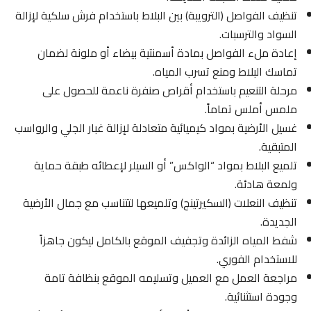
تنظيف الفواصل (الترويبة) بين البلاط باستخدام فرش سلكية لإزالة
السواد والترسبات.
إعادة ملء الفواصل بمادة أسمنتية بيضاء أو ملونة لضمان
تماسك البلاط ومنع تسرب المياه.
مرحلة التنعيم باستخدام أقراص صنفرة ناعمة للحصول على
ملمس أملس تماماً.
غسيل الأرضية بمواد كيميائية متعادلة لإزالة غبار الجلي والرواسب
المتبقية.
تلميع البلاط بمواد “الواكس” أو السيلر لإعطائه طبقة حماية
ولمعة هادئة.
تنظيف النعلات (السكيرتينج) وتلميعها لتتناسب مع جمال الأرضية
الجديدة.
شفط المياه الزائدة وتجفيف الموقع بالكامل ليكون جاهزاً
للاستخدام الفوري.
مراجعة العمل مع العميل وتسليمه الموقع بنظافة تامة
وجودة استثنائية.