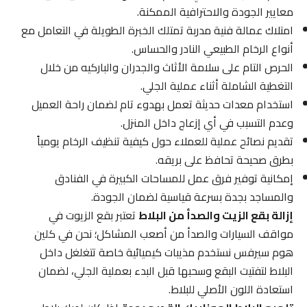
معايير الجودة والاحترافية الممكنة.
امتلاك عمالة فنية مدربة تمتلك الخبرة الطويلة في التعامل مع
أنواع الرخام الطبيعي النادر والحساس.
الحرص التام على سلامة الأثاث والجدران والباركيه من خلال
التغطية الشاملة أثناء عملية الجلي.
استخدام معدات حديثة تعمل بهدوء تام لضمان راحة العميل
وعدم التسبب في أي إزعاج داخل المنزل.
تقديم نصائح عملية للعملاء حول كيفية تنظيف الرخام يومياً
بطرق صحيحة تحافظ على بريقه.
إمكانية توفير فرق عمل للمساحات الكبيرة في الفنادق
والمساجد بجدة بسرعة قياسية لضمان الجودة.
إزالة بقع الزيت والصدأ من البلاط
تعتبر بقع الزيوت في
مواقف السيارات والصدأ من أصعب المشاكل؛ نحن في كلين
هوم سيرفس نستخدم مذيبات كيميائية خاصة تتغلغل داخل
البلاط لتفتيت البقع وسحبها قبل البدء بعملية الجلي، لضمان
استعادة اللون الأصلي للبلاط.