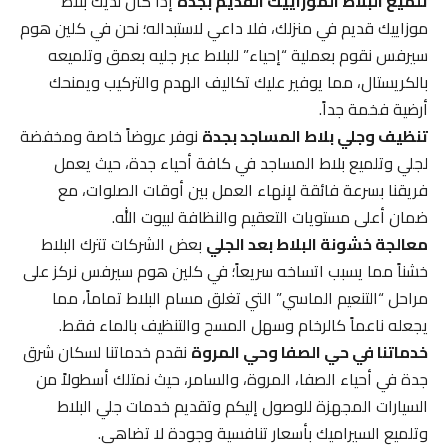
تلميع البلاط الموزاييك القديم بجدة
إذا كان لديك بلاط
موزاييك قديم في منزلك، فلا داعي لاستبداله؛ نحن في كلين هوم
سيرفس نقوم بعملية “إحياء” للبلاط عبر جليه بعمق وتلميعه
بالكريستال، مما يوفير عليك تكاليف الهدم والتركيب ويمنحك
أرضية فخمة جداً.
تنظيف وجلي بلاط المساجد بجدة
نوفر عروضاً خاصة ومخفضة
لجلي وتلميع بلاط المساجد في كافة أحياء جدة، حيث يعمل
فريقنا بسرعة فائقة لإنهاء العمل بين أوقات الصلوات، مع
ضمان أعلى مستويات التعقيم والنظافة لبيوت الله.
معالجة خشونة البلاط بعد الجلي
بعض الشركات تترك البلاط
خشناً مما يسبب اتساخه سريعاً؛ في كلين هوم سيرفس نركز على
مراحل “التنعيم الماسي” التي تغلق مسام البلاط تماماً، مما
يجعله ناعماً كالرخام وسهل المسح والتنظيف بالماء فقط.
خدماتنا في حي الصفا وحي المروة
نقدم خدماتنا لسكان شرق
جدة في أحياء الصفا، المروة، والسامر، حيث نمتلك أسطولاً من
السيارات المجهزة للوصول إليكم وتقديم خدمات جلي البلاط
وتلميع السيراميك بأسعار تنافسية وجودة لا تضاهى.