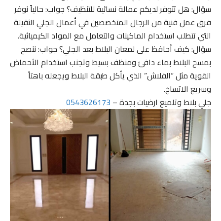
سؤال: هل تتوفر لديكم عمالة نسائية للتنظيف؟ جواب: حالياً نوفر
فرق عمل فنية من الرجال المتخصصين في أعمال الجلي الثقيلة
التي تتطلب استخدام الماكينات والتعامل مع المواد الكيميائية.
سؤال: كيف أحافظ على لمعان البلاط بعد الجلي؟ جواب: ننصح
بمسح البلاط بماء دافئ ومنظف بسيط وتجنب استخدام الأحماض
القوية مثل “الفلاش” الذي يأكل طبقة البلاط ويجعله باهتاً
وسريع الاتساخ.
جلي بلاط وتلميع ارضيات بجدة –
0543626173