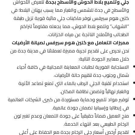
جلي وتلميع بلاط الحوش والأسطح بجدة
تتعرض الأحواش
والأسطح في جدة للشمس والغبار مما يسبب بهتان البلاط؛ في
كلين هوم سيرفس نوفر ماكينات جلي مائية قوية تزيل طبقة
“الشهاب” وتلمع بلاط الحوش، مما يجعله مقاوماً لتراكم
الطحالب والأملاح الناتجة عن مياه الخزانات.
مميزات التعامل مع كلين هوم سيرفس لصيانة الأرضيات
نحن نحرص على تقديم تجربة مميزة لعملائنا في مدينة جدة من
خلال معايير الجودة التالية:
الاستجابة الفورية لطلبات المعاينة المجانية في كافة أحياء
شمال وجنوب جدة لتقييم حالة الأرضيات.
استخدام تقنية الجلي الرطب بالماء التي تمنع تصاعد الأتربة
والغبار نهائياً وتضمن نظافة المكان.
توفير مواد تلميع وحماية مستوردة من كبرى الشركات العالمية
في إيطاليا وإسبانيا لضمان جودة عالمية.
منح العميل ضماناً حقيقياً على جودة اللمعان وعدم تغير لون
الرخام الطبيعي بعد انتهاء الخدمة.
تقديم أرخص أسعار جلي الرخام بجدة مع الحفاظ على أعلى