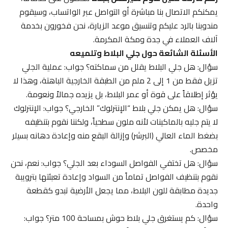
يمكنكم الاتصال بنا مباشرة أو التواصل عبر الواتساب، وسيقوم
مندوبنا بالرد عليكم وتنسيق موعد الزيارة، نحن فخورون بخدمة
آلاف العملاء في جدة ومكة المكرمة.
الأسئلة الشائعة حول جلي البلاط وتلميعه
سؤال: هل جلي البلاط يقلل من سماكته؟ جواب: عملية الجلي
تزيل فقط من 1 إلى 2 ملم من الطبقة الخارجية الباهتة، وهذا لا
يؤثر إطلاقاً على قوة أو عمر البلاط، بل يزيده جمالاً ونعومة.
سؤال: هل يمكن جلي بلاط “الإنترلوك” الخارجي؟ جواب: الإنترلوك
لا يتم جليه بالماكينات لأنه ملون سطحياً، ولكننا نقوم بتنظيفه
بضغط الماء العالي (البرشر) وإزالة البقع منه وإعادة دهانه بسيلر
مخصص.
سؤال: هل تختفي الفواصل السوداء بعد الجلي؟ جواب: نعم، نحن
نقوم بتنظيف الفواصل تماماً من السواد وإعادة تعبئتها بترويبة
جديدة مطابقة للون البلاط، مما يجعل الأرضية تبدو كقطعة
واحدة.
سؤال: كم يستغرق جلي بلاط حوش بمساحة 100 متر؟ جواب: