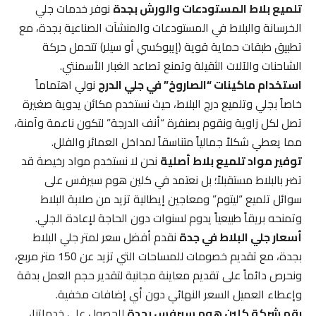
تلميع بلاط المستودعات والورش بجدة
نوفر خدمات جلي
الخرسانة والبلاط في المستودعات والمنشآت الصناعية بجدة، مع
تطبيق طبقات حماية قوية (إيبوكسي أو سيلر) تتحمل حركة
الشاحنات والآلات الثقيلة وتمنع تصاعد الغبار الأسمنتي.
استخدام ماكينات “الصاروخ” في جلي الدرج
نولي اهتماماً
خاصاً بجلي وتلميع درج البلاط، حيث نستخدم مكائن يدوية صغيرة
تصل لكل زاوية ونقوم بصنفرة “أنف الدرجة” لتكون ناعمة وآمنة،
مما يعطي شكلاً جمالياً متناسقاً لمداخل العمائر والفلل.
توفير مواد تلميع بلاط أصلية
نحن لا نستخدم مواد رخيصة قد
تضر بالبلاط مستقبلاً؛ بل نعتمد في كلين هوم سيرفس على
سوائل تلميع “ليتوم” ومعاجين إيطالية تزيد من صلابة البلاط
وتمنحه بريقاً طبيعياً يدوم لسنوات دون الحاجة لإعادة الجلي.
أسعار جلي البلاط في جدة
نقدم أفضل سعر لمتر جلي البلاط
بجدة، مع تقديم خصومات للمساحات التي تزيد عن 150 متر مربع،
ونحرص دائماً على تقديم معاينة مجانية لتقدير حجم العمل بدقة
وإعطاء العميل السعر النهائي دون أي إضافات مخفية.
رقم شركة كلين هوم سيرفس بجدة
للحصول على خدماتنا،