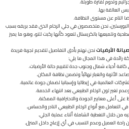
راثيم وتدوم لفترة طويلة.
بس العالقة بها.
ا التام عن مستوى النظافة.
لبورسلين، نحن متخصصون في جلي الرخام الذي فقد بريقه بسبب
حية وتلميعها بالكريستال لتعود كأنها ركبت للتو، وهو ما يميز
يانة الأرضيات
نحن نهتم بأدق التفاصيل لتقديم تجربة فريدة
كة رائدة في هذا المجال ما يلي:
ي كافة أحياء شمال وجنوب جدة لتقييم حالة الأرضيات.
اعد الأتربة والغبار نهائياً وتضمن نظافة المكان.
ركات العالمية في إيطاليا وإسبانيا لضمان جودة عالمية.
عدم تغير لون الرخام الطبيعي بعد انتهاء الخدمة.
على أعلى معايير الجودة والاحترافية الممكنة.
 في التعامل مع أنواع الرخام الطبيعي النادر والحساس.
يه من خلال التغطية الشاملة أثناء عملية الجلي.
راحة العميل وعدم التسبب في أي إزعاج داخل المنزل.