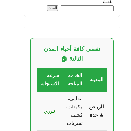
البحث
البحث
نغطي كافة أحياء المدن
التالية 🏠
الخدمة
سرعة
المدينة
المتاحة
الاستجابة
تنظيف،
الرياض
مكيفات،
فوري
& جدة
كشف
تسربات