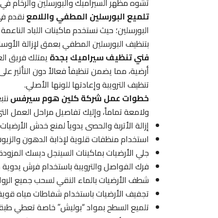
تشوه مظهر السيراميك والبورسلين والرخام في م
تلميع البورسلين المطفي واللامع
نقدم في
البورسلين؛ حيث نستخدم ماكينات اللباد الناعمة 
بتنظيف البورسلين المطفي بعمق لإزالة الأوسا
فني تنظيف سيراميك بجدة
يمتلك فريق الع
أرضية، مما يضمن تنظيفاً فعالاً دون التأثير ع
تنظيف الترويبة وإعادتها للونها الأصلي.
خطوات عمل شركة كلين هوم سيرفس
نتب
ولامعة تماماً، وإليك تفاصيل مراحل العمل الت
إزالة الأتربة والحصى يدوياً لمنع خدش الأرضيات 
استخدام منظفات قلوية لإذابة الدهون والزيوت
جلي الأرضيات بماكينات السينجل ديسك المزودة 
فرك الفواصل والترويبة باستخدام فرش يدوية دق
شطف الأرضيات بالماء النقي لسحب جميع الروا
تجفيف الأرضيات باستخدام شفاطات مياه قوية 
تلميع السطح بمواد “بوليش” خاصة تعطي طبقة