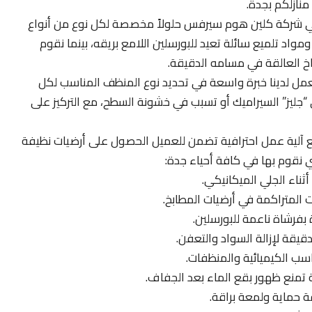
نازلكم بجدة.
 شركة كلين هوم سيرفس حلولاً مخصصة لكل نوع من أنواع
ومواد تلميع سائلة تعيد للبورسلين اللامع بريقه، بينما نقوم
خ العالقة في مسامه الدقيقة.
مل لدينا خبرة واسعة في تحديد نوع المنظف المناسب لكل
لى “جليز” السيراميك أو تسبب في خشونة السطح، مع التركيز على
ع آلية عمل احترافية تضمن للعميل الحصول على أرضيات نظيفة
ي نقوم بها في كافة أحياء جدة:
أثناء الجلي الميكانيكي.
 المتراكمة في أرضيات المطابخ.
بفرشاة ناعمة للبورسلين.
يقة لإزالة السواد والتعفن.
سب الكيميائية والمنظفات.
تمنع ظهور بقع الماء بعد الجفاف.
 حماية ولمعة براقة.