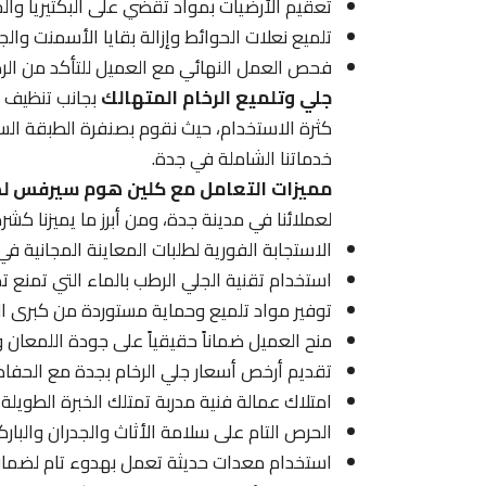
تعقيم الأرضيات بمواد تقضي على البكتيريا والج
تلميع نعلات الحوائط وإزالة بقايا الأسمنت والج
فحص العمل النهائي مع العميل للتأكد من الرض
جلي وتلميع الرخام المتهالك
بجانب تنظيف ا
كثرة الاستخدام، حيث نقوم بصنفرة الطبقة السط
خدماتنا الشاملة في جدة.
مميزات التعامل مع كلين هوم سيرفس لص
لعملائنا في مدينة جدة، ومن أبرز ما يميزنا كشر
الاستجابة الفورية لطلبات المعاينة المجانية ف
استخدام تقنية الجلي الرطب بالماء التي تمنع تص
توفير مواد تلميع وحماية مستوردة من كبرى الش
منح العميل ضماناً حقيقياً على جودة اللمعان و
تقديم أرخص أسعار جلي الرخام بجدة مع الحفاظ 
امتلاك عمالة فنية مدربة تمتلك الخبرة الطويلة
الحرص التام على سلامة الأثاث والجدران والبارك
استخدام معدات حديثة تعمل بهدوء تام لضمان 