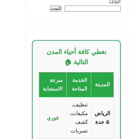
البحث
البحث
نغطي كافة أحياء المدن
التالية 🏠
الخدمة
سرعة
المدينة
المتاحة
الاستجابة
تنظيف،
الرياض
مكيفات،
فوري
& جدة
كشف
تسربات