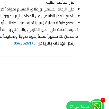
عبر القائمة التالية:
جلي الرخام الطبيعي وإغلاق المسام بمواد “كريس
تلميع الحجر الطبيعي في المداخل لإبراز عروق ا
وضع طبقة حماية (سيلر) تمنع نمو الطحالب أو ت
نوفر خدمة جلي الدرج الخارجي والداخلي وإزالة أ
نضمن لك مظهراً فخماً يدوم طويلاً ومقاوماً لع
رقم الهاتف بالرياض:
0543626173
1
مرحبا اخي 😊