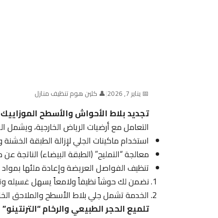
📅 يناير 7, 2026
|
👤 كلين هوم تنظيف منازل
تجديد بلاط الأحواش والأسطح الموزاييك و
التعامل مع أرضيات الرياض الخارجية، ويشمل ا
استخدام ماكينات الجلي لإزالة الطبقة الخشنة و
معالجة “التمليح” (الطبقة البيضاء) الناتجة عن مي
تنظيف الفواصل العريضة وإعادة ملئها بمواد أ
نضمن لك حوشاً نظيفاً ولامعاً يسهل غسيله وت
الخدمة تشمل جلي بلاط الأسطح والملاحق الخا
تلميع الحجر الطبيعي والرخام “الترنتينو” 