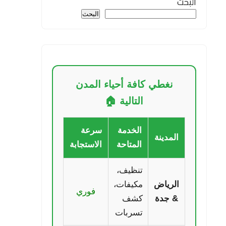
البحث
البحث
نغطي كافة أحياء المدن
التالية 🏠
الخدمة
سرعة
المدينة
المتاحة
الاستجابة
تنظيف،
الرياض
مكيفات،
فوري
& جدة
كشف
تسربات