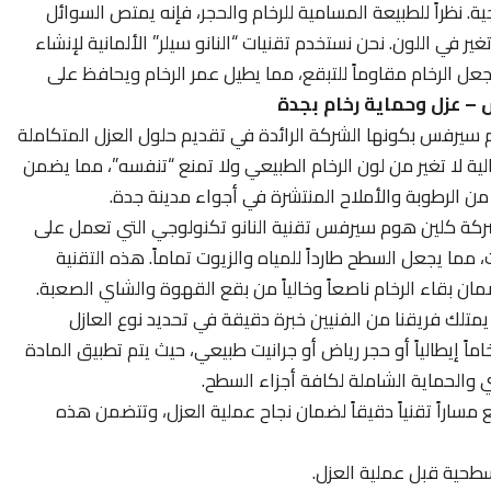
ية. نظراً للطبيعة المسامية للرخام والحجر، فإنه يمتص السوائل
 في اللون. نحن نستخدم تقنيات “النانو سيلر” الألمانية لإنشاء
عل الرخام مقاوماً للتبقع، مما يطيل عمر الرخام ويحافظ على
– عزل وحماية رخام بجدة
سيرفس بكونها الشركة الرائدة في تقديم حلول العزل المتكاملة
ية لا تغير من لون الرخام الطبيعي ولا تمنع “تنفسه”، مما يضمن
 الرطوبة والأملاح المنتشرة في أجواء مدينة جدة.
كة كلين هوم سيرفس تقنية النانو تكنولوجي التي تعمل على
 مما يجعل السطح طارداً للمياه والزيوت تماماً. هذه التقنية
ان بقاء الرخام ناصعاً وخالياً من بقع القهوة والشاي الصعبة.
متلك فريقنا من الفنيين خبرة دقيقة في تحديد نوع العازل
اً إيطالياً أو حجر رياض أو جرانيت طبيعي، حيث يتم تطبيق المادة
 والحماية الشاملة لكافة أجزاء السطح.
 مساراً تقنياً دقيقاً لضمان نجاح عملية العزل، وتتضمن هذه
لسطحية قبل عملية العزل.