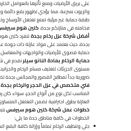
على بريق الأرضيات ومنع تأثرها بالعوامل الخارج
والزيوت بسرعة، مما يؤدي لظهور بقع دائمة وتغير
طبقة حماية غير مرئية تمنع تغلغل الأوساخ وتج
فخامته في منازلكم بجدة.
كلين هوم سيرفس 
أفضل شركة عزل رخام بجدة
تنفرد كلين هوم 
بجدة، حيث نعتمد على مواد عازلة ذات جودة عال
حماية قصوى للأرضيات والواجهات والمغاسل من
حماية الرخام بمادة النانو سيلر
نقدم في شر
مستوى الجزيئات لتغليف مسام الرخام والجرانيت،
ضرورية جداً لمطابخ القصور والمجالس بجدة لضم
فني متخصص في عزل الحجر والرخام بجدة
ي
المناسب لكل نوع من أنواع الحجر، سواء كان رخام
العازلة بطرق احترافية تضمن التغلغل المتساوي
خطوات عمل شركة كلين هوم سيرفس
نتبع
الخطوات في كافة مناطق جدة ما يلي:
جلي وتنظيف الرخام تماماً وإزالة كافة البقع ا