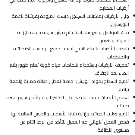
أرضيات المطابخ.
جلي الأرضيات بماكينات السينجل ديسك المزودة بفرشاة ناعمة
للبورسلين.
فرك الفواصل والترويبة باستخدام فرش يدوية دقيقة لإزالة
السواد والتعفن.
شطف الأرضيات بالماء النقي لسحب جميع الرواسب الكيميائية
والمنظفات.
تجفيف الأرضيات باستخدام شفاطات مياه قوية تمنع ظهور بقع
الماء بعد الجفاف.
تلميع السطح بمواد “بوليش” خاصة تعطي طبقة حماية ولمعة
براقة.
تعقيم الأرضيات بمواد تقضي على البكتيريا والجراثيم وتدوم لفترة
طويلة.
تلميع نعلات الحوائط وإزالة بقايا الأسمنت والجبس العالقة بها.
فحص العمل النهائي مع العميل للتأكد من الرضا التام عن
مستوى النظافة.