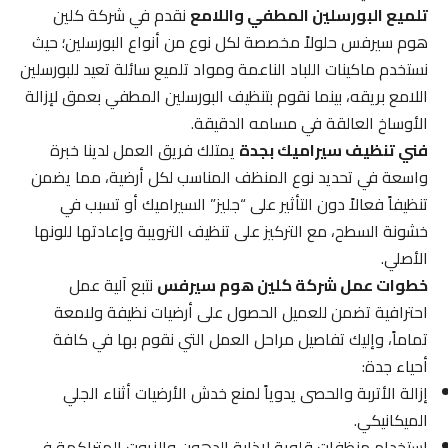
تلميع البورسلين المطفي واللامع
نقدم في شركة كلين
هوم سيرفس حلولاً مخصصة لكل نوع من أنواع البورسلين؛ حيث
نستخدم ماكينات اللباد الناعمة ومواد تلميع سائلة تعيد للبورسلين
اللامع بريقه، بينما نقوم بتنظيف البورسلين المطفي بعمق لإزالة
الأوساخ العالقة في مسامه الدقيقة.
فني تنظيف سيراميك بجدة
يمتلك فريق العمل لدينا خبرة
واسعة في تحديد نوع المنظف المناسب لكل أرضية، مما يضمن
تنظيفاً فعالاً دون التأثير على “جليز” السيراميك أو تسبب في
خشونة السطح، مع التركيز على تنظيف الترويبة وإعادتها للونها
الأصلي.
خطوات عمل شركة كلين هوم سيرفس
نتبع آلية عمل
احترافية تضمن للعميل الحصول على أرضيات نظيفة ولامعة
تماماً، وإليك تفاصيل مراحل العمل التي نقوم بها في كافة
أحياء جدة:
إزالة الأتربة والحصى يدوياً لمنع خدش الأرضيات أثناء الجلي
الميكانيكي.
استخدام منظفات قلوية لإذابة الدهون والزيوت المتراكمة في