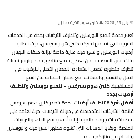
📅 يناير 25, 2026
|
👤 كلين هوم تنظيف منازل
تعتبر خدمة تلميع البورسلين وتنظيف الأرضيات بجدة من الخدمات
الحيوية التي تقدمها شركة كلين هوم سيرفس، حيث تتطلب
أرضيات البورسلين والسيراميك عناية خاصة لإزالة طبقات البهتان
والخدوش السطحية. نحن نغطي جميع مناطق جدة، ونوفر تقنيات
تنظيف متطورة تضمن استعادة اللمعان الأصلي للأرضيات في
الفلل والشقق والمكاتب، مع ضمان الحماية من البقع
المستقبلية.
كلين هوم سيرفس – تلميع بورسلين وتنظيف
أرضيات بجدة
أفضل شركة تنظيف أرضيات بجدة
تتصدر كلين هوم سيرفس
قائمة الشركات المتخصصة في صيانة الأرضيات، حيث نعتمد على
منظفات ذات جودة عالمية لإزالة أصعب بقع البناء، والترسبات
الملحية، وبقايا الدهانات التي تشوه مظهر السيراميك والبورسلين
والرخام في منازلكم بجدة.