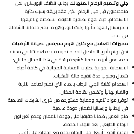
جلي وتلميع الرخام المتهالك
بجانب تنظيف البورسلين، نحن
متخصصون في جلي الرخام الذي فقد بريقه بسبب كثرة
الاستخدام، حيث نقوم بصنفرة الطبقة السطحية وتلميعها
بالكريستال لتعود كأنها ركبت للتو، وهو ما يميز خدماتنا الشاملة
في جدة.
مميزات التعامل مع كلين هوم سيرفس لصيانة الأرضيات
نحن نهتم بأدق التفاصيل لتقديم تجربة فريدة لعملائنا في مدينة
جدة، ومن أبرز ما يميزنا كشركة رائدة في هذا المجال ما يلي:
الاستجابة الفورية لطلبات المعاينة المجانية في كافة أحياء
شمال وجنوب جدة لتقييم حالة الأرضيات.
استخدام تقنية الجلي الرطب بالماء التي تمنع تصاعد الأتربة
والغبار نهائياً وتضمن نظافة المكان.
توفير مواد تلميع وحماية مستوردة من كبرى الشركات العالمية
في إيطاليا وإسبانيا لضمان جودة عالمية.
منح العميل ضماناً حقيقياً على جودة اللمعان وعدم تغير لون
الرخام الطبيعي بعد انتهاء الخدمة.
تقديم أرخص أسعار جلي الرخام بجدة مع الحفاظ على أعلى