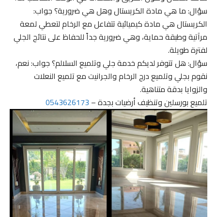
سؤال: ما هي مادة الكريستال وهل هي ضرورية؟ جواب:
الكريستال هي مادة كيميائية تتفاعل مع الرخام لتعطي لمعة
مرآتية وطبقة حماية، وهي ضرورية جداً للحفاظ على نتائج الجلي
لفترة طويلة.
سؤال: هل تتوفر لديكم خدمة جلي وتلميع السلالم؟ جواب: نعم،
نقوم بجلي وتلميع درج الرخام والجرانيت مع تلميع النعلات
والزوايا بدقة متناهية.
تلميع بورسلين وتنظيف أرضيات بجدة –
0543626173