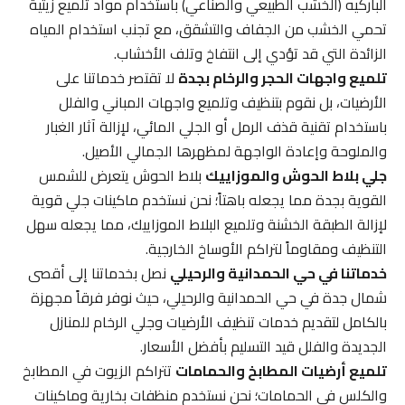
الباركيه (الخشب الطبيعي والصناعي) باستخدام مواد تلميع زيتية
تحمي الخشب من الجفاف والتشقق، مع تجنب استخدام المياه
الزائدة التي قد تؤدي إلى انتفاخ وتلف الأخشاب.
تلميع واجهات الحجر والرخام بجدة
لا تقتصر خدماتنا على
الأرضيات، بل نقوم بتنظيف وتلميع واجهات المباني والفلل
باستخدام تقنية قذف الرمل أو الجلي المائي، لإزالة آثار الغبار
والملوحة وإعادة الواجهة لمظهرها الجمالي الأصيل.
جلي بلاط الحوش والموزاييك
بلاط الحوش يتعرض للشمس
القوية بجدة مما يجعله باهتاً؛ نحن نستخدم ماكينات جلي قوية
لإزالة الطبقة الخشنة وتلميع البلاط الموزاييك، مما يجعله سهل
التنظيف ومقاوماً لتراكم الأوساخ الخارجية.
خدماتنا في حي الحمدانية والرحيلي
نصل بخدماتنا إلى أقصى
شمال جدة في حي الحمدانية والرحيلي، حيث نوفر فرقاً مجهزة
بالكامل لتقديم خدمات تنظيف الأرضيات وجلي الرخام للمنازل
الجديدة والفلل قيد التسليم بأفضل الأسعار.
تلميع أرضيات المطابخ والحمامات
تتراكم الزيوت في المطابخ
والكلس في الحمامات؛ نحن نستخدم منظفات بخارية وماكينات