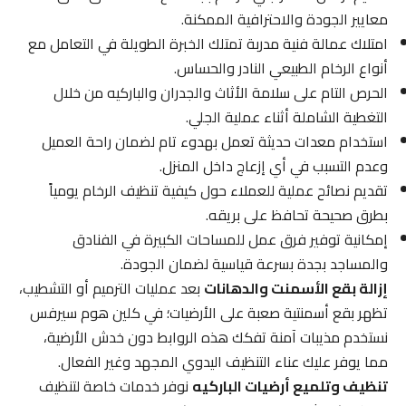
معايير الجودة والاحترافية الممكنة.
امتلاك عمالة فنية مدربة تمتلك الخبرة الطويلة في التعامل مع
أنواع الرخام الطبيعي النادر والحساس.
الحرص التام على سلامة الأثاث والجدران والباركيه من خلال
التغطية الشاملة أثناء عملية الجلي.
استخدام معدات حديثة تعمل بهدوء تام لضمان راحة العميل
وعدم التسبب في أي إزعاج داخل المنزل.
تقديم نصائح عملية للعملاء حول كيفية تنظيف الرخام يومياً
بطرق صحيحة تحافظ على بريقه.
إمكانية توفير فرق عمل للمساحات الكبيرة في الفنادق
والمساجد بجدة بسرعة قياسية لضمان الجودة.
إزالة بقع الأسمنت والدهانات
بعد عمليات الترميم أو التشطيب،
تظهر بقع أسمنتية صعبة على الأرضيات؛ في كلين هوم سيرفس
نستخدم مذيبات آمنة تفكك هذه الروابط دون خدش الأرضية،
مما يوفر عليك عناء التنظيف اليدوي المجهد وغير الفعال.
تنظيف وتلميع أرضيات الباركيه
نوفر خدمات خاصة لتنظيف