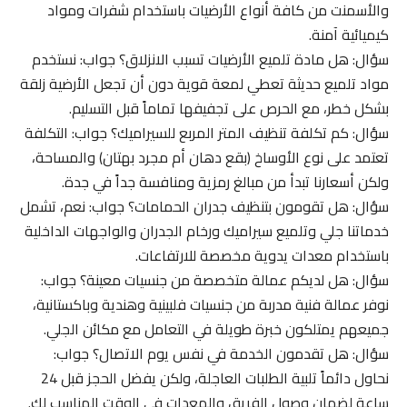
والأسمنت من كافة أنواع الأرضيات باستخدام شفرات ومواد
كيميائية آمنة.
سؤال: هل مادة تلميع الأرضيات تسبب الانزلاق؟ جواب: نستخدم
مواد تلميع حديثة تعطي لمعة قوية دون أن تجعل الأرضية زلقة
بشكل خطر، مع الحرص على تجفيفها تماماً قبل التسليم.
سؤال: كم تكلفة تنظيف المتر المربع للسيراميك؟ جواب: التكلفة
تعتمد على نوع الأوساخ (بقع دهان أم مجرد بهتان) والمساحة،
ولكن أسعارنا تبدأ من مبالغ رمزية ومنافسة جداً في جدة.
سؤال: هل تقومون بتنظيف جدران الحمامات؟ جواب: نعم، تشمل
خدماتنا جلي وتلميع سيراميك ورخام الجدران والواجهات الداخلية
باستخدام معدات يدوية مخصصة للارتفاعات.
سؤال: هل لديكم عمالة متخصصة من جنسيات معينة؟ جواب:
نوفر عمالة فنية مدربة من جنسيات فلبينية وهندية وباكستانية،
جميعهم يمتلكون خبرة طويلة في التعامل مع مكائن الجلي.
سؤال: هل تقدمون الخدمة في نفس يوم الاتصال؟ جواب:
نحاول دائماً تلبية الطلبات العاجلة، ولكن يفضل الحجز قبل 24
ساعة لضمان وصول الفريق والمعدات في الوقت المناسب لك.