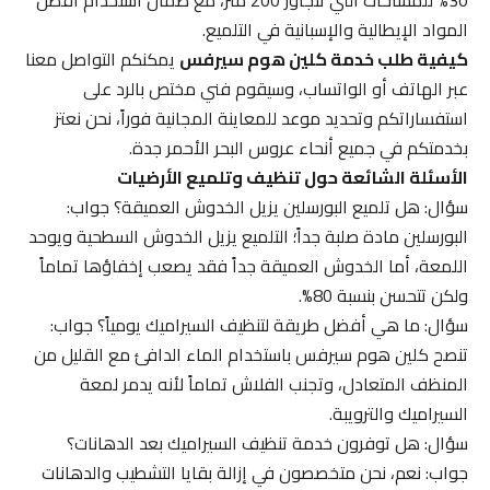
المواد الإيطالية والإسبانية في التلميع.
كيفية طلب خدمة كلين هوم سيرفس
يمكنكم التواصل معنا
عبر الهاتف أو الواتساب، وسيقوم فني مختص بالرد على
استفساراتكم وتحديد موعد للمعاينة المجانية فوراً، نحن نعتز
بخدمتكم في جميع أنحاء عروس البحر الأحمر جدة.
الأسئلة الشائعة حول تنظيف وتلميع الأرضيات
سؤال: هل تلميع البورسلين يزيل الخدوش العميقة؟ جواب:
البورسلين مادة صلبة جداً؛ التلميع يزيل الخدوش السطحية ويوحد
اللمعة، أما الخدوش العميقة جداً فقد يصعب إخفاؤها تماماً
ولكن تتحسن بنسبة 80%.
سؤال: ما هي أفضل طريقة لتنظيف السيراميك يومياً؟ جواب:
تنصح كلين هوم سيرفس باستخدام الماء الدافئ مع القليل من
المنظف المتعادل، وتجنب الفلاش تماماً لأنه يدمر لمعة
السيراميك والترويبة.
سؤال: هل توفرون خدمة تنظيف السيراميك بعد الدهانات؟
جواب: نعم، نحن متخصصون في إزالة بقايا التشطيب والدهانات