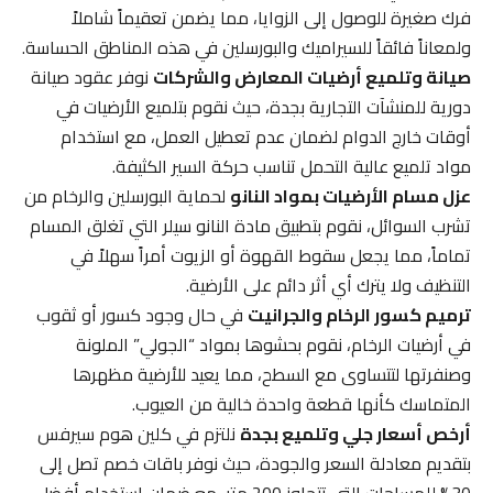
فرك صغيرة للوصول إلى الزوايا، مما يضمن تعقيماً شاملاً
ولمعاناً فائقاً للسيراميك والبورسلين في هذه المناطق الحساسة.
صيانة وتلميع أرضيات المعارض والشركات
نوفر عقود صيانة
دورية للمنشآت التجارية بجدة، حيث نقوم بتلميع الأرضيات في
أوقات خارج الدوام لضمان عدم تعطيل العمل، مع استخدام
مواد تلميع عالية التحمل تناسب حركة السير الكثيفة.
عزل مسام الأرضيات بمواد النانو
لحماية البورسلين والرخام من
تشرب السوائل، نقوم بتطبيق مادة النانو سيلر التي تغلق المسام
تماماً، مما يجعل سقوط القهوة أو الزيوت أمراً سهلاً في
التنظيف ولا يترك أي أثر دائم على الأرضية.
ترميم كسور الرخام والجرانيت
في حال وجود كسور أو ثقوب
في أرضيات الرخام، نقوم بحشوها بمواد “الجولي” الملونة
وصنفرتها لتتساوى مع السطح، مما يعيد للأرضية مظهرها
المتماسك كأنها قطعة واحدة خالية من العيوب.
أرخص أسعار جلي وتلميع بجدة
نلتزم في كلين هوم سيرفس
بتقديم معادلة السعر والجودة، حيث نوفر باقات خصم تصل إلى
30% للمساحات التي تتجاوز 200 متر، مع ضمان استخدام أفضل