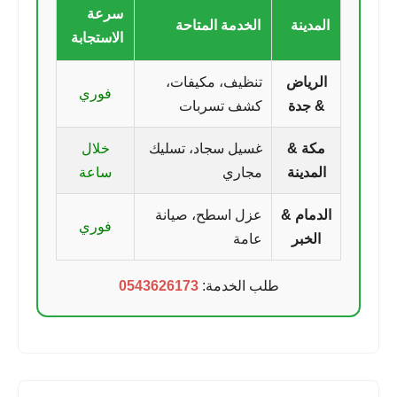
سرعة
المدينة
الخدمة المتاحة
الاستجابة
الرياض
تنظيف، مكيفات،
فوري
& جدة
كشف تسربات
مكة &
غسيل سجاد، تسليك
خلال
المدينة
مجاري
ساعة
الدمام &
عزل اسطح، صيانة
فوري
الخبر
عامة
طلب الخدمة:
0543626173