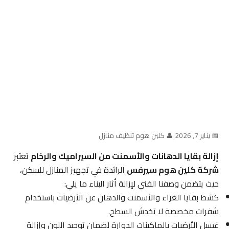
📅 يناير 7, 2026
|
👤 كلين هوم تنظيف منازل
إزالة بقايا الدهانات والأسمنت من السيراميك والرخام
تعتبر
شركة كلين هوم سيرفس
الرائدة في تجهيز المنازل للسكن،
حيث يتضمن وصفنا الفني لإزالة أثار البناء ما يلي:
كشط بقايا الغراء والأسمنت والدهان عن الأرضيات باستخدام
شفرات مخصصة لا تخدش السطح.
غسيل الأرضيات بالماكينات الدوارة لضمان توحيد اللون وإزالة