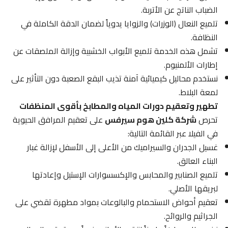
الضباب الناتج عن الأتربة.
تلميع النعال (الوزرات) والزوايا يدوياً لضمان الدقة الكاملة في
النظافة.
تشمل هذه الخدمة تلميع الأبواب الخشبية وإزالة الملصقات عن
إطارات الألمنيوم.
نستخدم محاليل كيميائية آمنة تذيب البقع الصعبة دون التأثير على
لمعة البلاط.
تطهير وتعقيم دورات المياه والمطابخ بأقوى المنظفات
تحرص
شركة كلين هوم سيرفس
على تعقيم المرافق الحيوية
في الفيلا عبر القائمة التالية:
غسيل الجدران والسيراميك من الأعلى إلى الأسفل لإزالة غبار
البناء العالق.
تلميع الصنابير والمحابس والإكسسوارات الإستيل وإعادتها
لبريقها الأصلي.
تعقيم أحواض الاستحمام والبالوعات بمواد مطهرة تقضي على
الجراثيم والروائح.