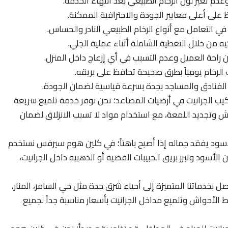
عدم تغير لون الرخام الطبيعي بعد انتهاء الخدمة.
على أعلى معايير الجودة والاحترافية الممكنة.
 في التعامل مع أنواع الرخام الطبيعي النادر والحساس.
يه من خلال التغطية الشاملة أثناء عملية الجلي.
راحة العميل وعدم التسبب في أي إزعاج داخل المنزل.
الرخام يومياً بطرق صحيحة تحافظ على بريقه.
الفنادق والمساجد بجدة بسرعة قياسية لضمان الجودة.
تركيب الجرانيت في أرضيات المصاعد؛ نحن نوفر خدمة تلميع سريعة
ش وتجديد اللمعة، مع استخدام مواد لا تسبب الانزلاق لضمان
لأسود يفقد جماله إذا أصبح باهتاً؛ في كلين هوم سيرفس نستخدم
 الأسود وتبرز بريق الحبيبات الفضية أو الذهبية داخل الجرانيت،
ل بخدماتنا المتميزة إلى أحياء شرق جدة مثل حي السامر، المنار،
 الأحواش وتلميع مداخل الجرانيت بأسعار مناسبة جداً لجميع