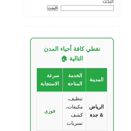
البحث
البحث
نغطي كافة أحياء المدن
التالية 🏠
الخدمة
سرعة
المدينة
المتاحة
الاستجابة
تنظيف،
الرياض
مكيفات،
فوري
& جدة
كشف
تسربات