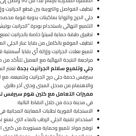
الصنفرة المتدرجة بأرقام تبدأ من 50 وتصل إلى 3000 لضمان نعومة فائقة.
تنظيف الفواصل والترويبة بين قطع الجرانيت وإ
جلي الدرج والزوايا بماكينات يدوية قوية مخصص
التلميع النهائي باستخدام بودرة “الجرانيت بول
تطبيق طبقة حماية (سيلر) خاصة بالجرانيت لمنع
تنظيف الموقع بالكامل من بقايا غبار الجلي الم
تلميع نعلات الجرانيت وإزالة أي بقايا أسمنتية ق
مراجعة النتيجة النهائية مع العميل للتأكد من م
جلي وتلميع سلالم الجرانيت بجدة
تعتبر ال
سيرفس خدمة جلي درج الجرانيت وتلميعه، مع التر
والاهتمام من مدخل المبنى وحتى آخر طابق.
مميزات التعامل مع كلين هوم سيرفس لص
في مدينة جدة من خلال النقاط التالية:
الاستجابة الفورية لطلبات المعاينة المجانية ف
استخدام تقنية الجلي الرطب بالماء التي تمنع تص
توفير مواد تلميع وحماية مستوردة من كبرى الش