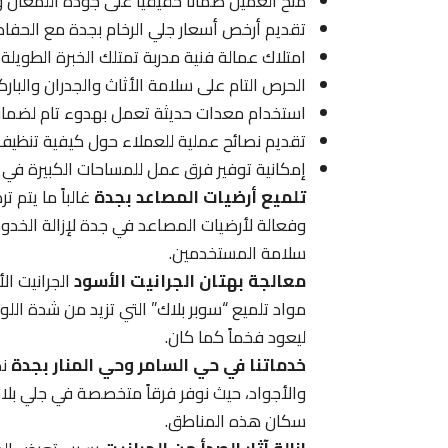
منح العميل ضماناً حقيقياً على جودة اللمعان و
تقديم أرخص أسعار جلي الرخام بجدة مع الحفاظ 
امتلاك عمالة فنية مدربة تمتلك الخبرة الطويلة
الحرص التام على سلامة الأثاث والجدران والبارك
استخدام معدات حديثة تعمل بهدوء تام لضمان 
تقديم نصائح عملية للعملاء حول كيفية تنظيف 
إمكانية توفير فرق عمل للمساحات الكبيرة في 
تلميع أرضيات المصاعد بجدة
غالباً ما يتم 
وفعالة لأرضيات المصاعد في جدة لإزالة الخدو
سلامة المستخدمين.
معالجة بهتان الجرانيت الأسود
الجرانيت ا
مواد تلميع “سوبر بلاك” التي تزيد من شدة اللون
ليعود فخماً كما كان.
خدماتنا في حي السامر وحي المنار بجدة
نص
والأجواد، حيث نوفر فرقاً متخصصة في جلي بلاط
سكان هذه المناطق.