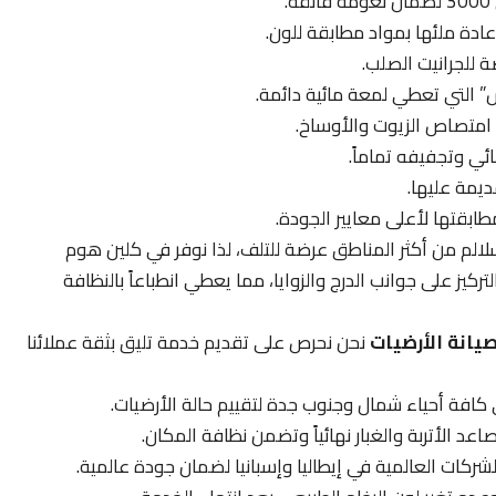
عادة ملئها بمواد مطابقة للون.
ة للجرانيت الصلب.
يش” التي تعطي لمعة مائية دائمة.
 امتصاص الزيوت والأوساخ.
ائي وتجفيفه تماماً.
ديمة عليها.
طابقتها لأعلى معايير الجودة.
سلالم من أكثر المناطق عرضة للتلف، لذا نوفر في كلين هوم
كيز على جوانب الدرج والزوايا، مما يعطي انطباعاً بالنظافة
يانة الأرضيات
نحن نحرص على تقديم خدمة تليق بثقة عملائنا
ي كافة أحياء شمال وجنوب جدة لتقييم حالة الأرضيات.
اعد الأتربة والغبار نهائياً وتضمن نظافة المكان.
ركات العالمية في إيطاليا وإسبانيا لضمان جودة عالمية.