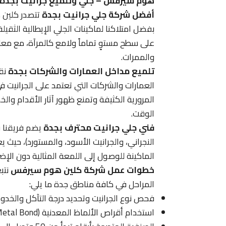
هوم سيرفس – جلي وتلميع جرانيت بجدة
أفضل شركة جلي جرانيت بجدة
تتصدر كلين 
بفضل امتلاكنا لماكينات الجلي الإيطالية الثقي
على سطح مستوٍ تماماً ولامع كالمرآة، مع معا
والممرات.
تلميع مداخل العمارات والشركات بجدة
نق
العمارات والشركات التي تعتمد على الجرانيت 
المرورية الكثيفة وتمنع ظهور آثار الأقدام و
الوقت.
فني جلي جرانيت محترف بجدة
يضم فريقنا فن
النجراني، والجرانيت الأسود، والمستورد)، حيث
الماكينة للوصول إلى اللمعة المثالية دون الإض
خطوات عمل شركة كلين هوم سيرفس
نتب
المراحل في كافة مناطق جدة ما يلي:
فحص نوع الجرانيت وتحديد درجة التآكل والخد
استخدام أقراص الألماظ المعدنية (Metal Bond) في المراحل الأولى لتسوية الأرضية.