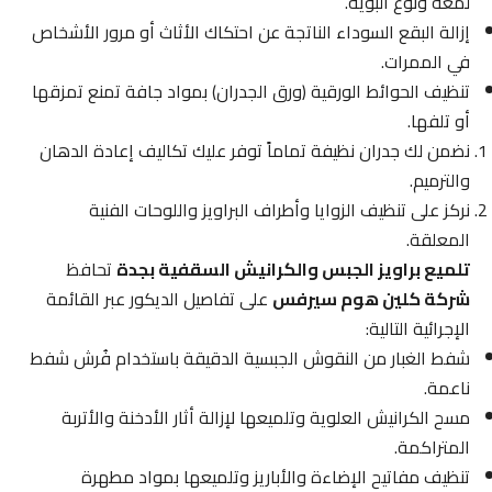
لمعة ونوع البوية.
إزالة البقع السوداء الناتجة عن احتكاك الأثاث أو مرور الأشخاص
في الممرات.
تنظيف الحوائط الورقية (ورق الجدران) بمواد جافة تمنع تمزقها
أو تلفها.
نضمن لك جدران نظيفة تماماً توفر عليك تكاليف إعادة الدهان
والترميم.
نركز على تنظيف الزوايا وأطراف البراويز واللوحات الفنية
المعلقة.
تلميع براويز الجبس والكرانيش السقفية بجدة
تحافظ
شركة كلين هوم سيرفس
على تفاصيل الديكور عبر القائمة
الإجرائية التالية:
شفط الغبار من النقوش الجبسية الدقيقة باستخدام فُرش شفط
ناعمة.
مسح الكرانيش العلوية وتلميعها لإزالة أثار الأدخنة والأتربة
المتراكمة.
تنظيف مفاتيح الإضاءة والأباريز وتلميعها بمواد مطهرة