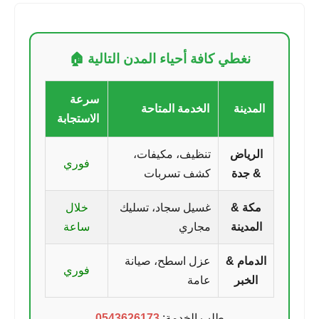
نغطي كافة أحياء المدن التالية 🏠
سرعة
المدينة
الخدمة المتاحة
الاستجابة
الرياض
تنظيف، مكيفات،
فوري
& جدة
كشف تسربات
مكة &
غسيل سجاد، تسليك
خلال
المدينة
مجاري
ساعة
الدمام &
عزل اسطح، صيانة
فوري
الخبر
عامة
طلب الخدمة:
0543626173