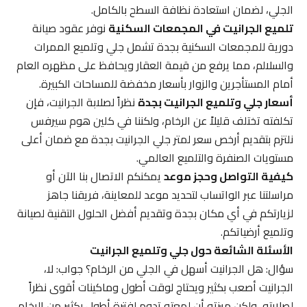
الجلي، لضمان استعادة نظافة السطح بالكامل.
تلميع الجرانيت في المجمعات السكنية
نوفر عقود صيانة
دورية للمجمعات السكنية بجدة تشمل جلي وتلميع الممرات
والسلالم، مما يرفع من قيمة العقار ويحافظ على مظهره العام
أمام المستأجرين والزوار بأسعار مخفضة للمساحات الكبيرة.
أسعار جلي وتلميع الجرانيت بجدة
نظراً لصلابة الجرانيت، فإن
تكلفته تختلف قليلاً عن الرخام، ولكننا في كلين هوم سيرفس
نلتزم بتقديم أرخص سعر لمتر جلي الجرانيت بجدة مع ضمان أعلى
مستويات الصنفرة والتلميع العالمي.
كيفية التواصل وحجز موعد
يمكنكم الاتصال بنا الآن أو
مراسلتنا عبر الواتساب لتحديد موعد للمعاينة، فريقنا جاهز
لزيارتكم في أي مكان بجدة وتقديم أفضل الحلول التقنية لصيانة
وتلميع أرضياتكم.
الأسئلة الشائعة حول جلي وتلميع الجرانيت
سؤال: هل الجرانيت أسهل في الجلي من الرخام؟ جواب: لا،
الجرانيت أصعب بكثير ويحتاج لوقت أطول وماكينات أقوى نظراً
لصلابته، ولكن ميزته أن لمعته تدوم لفترة أطول بكثير من الرخام.