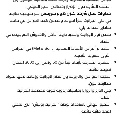
اللمعة المثالية دون الإضرار بخصائص الحجر الطبيعي.
خطوات عمل شركة كلين هوم سيرفس
نتبع منهجية صارمة
في جلي الجرانيت نظراً لقوته، وتتضمن هذه المراحل في كافة
مناطق جدة ما يلي:
فحص نوع الجرانيت وتحديد درجة التآكل والخدوش الموجودة في
السطح.
استخدام أقراص الألماظ المعدنية (Metal Bond) في المراحل
الأولى لتسوية الأرضية.
الصنفرة المتدرجة بأرقام تبدأ من 50 وتصل إلى 3000 لضمان
نعومة فائقة.
تنظيف الفواصل والترويبة بين قطع الجرانيت وإعادة ملئها بمواد
مطابقة للون.
جلي الدرج والزوايا بماكينات يدوية قوية مخصصة للجرانيت
الصلب.
التلميع النهائي باستخدام بودرة “الجرانيت بوليش” التي تعطي
لمعة مائية دائمة.