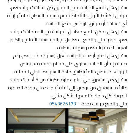
سؤال: هل تلميع الجرانيت يزيل الفوارق بين الحبات؟ جواب: نعم،
مراحل الكشط الأولى بالألماظ تقوم بتسوية السطح تماماً وإزالة
أي “عنبات” أو فروق بارزة بين قطع الجرانيت.
سؤال: هل يمكن تلميع مغاسل الجرانيت في الحمامات؟ جواب:
نعم، نقوم بجلي وتلميع المغاسل وإزالة ترسبات الأملاح والكلور
لتعود ناعمة ولامعة وسهلة التنظيف.
سؤال: هل تحتاج أرضيات الجرانيت لعزل (سيلر)؟ جواب: نعم، رغم
صلابته إلا أن الجرانيت يحتوي على مسام دقيقة قد تمتص
الزيوت، لذا ننصح دائماً بتطبيق مادة السيلر بعد الجلي للحماية.
سؤال: كم يستغرق جلي سلم عمارة مكونة من 5 أدوار؟ جواب:
غالباً ما يستغرق من يومين إلى ثلاثة أيام لضمان جودة الصنفرة
اليدوية لكل درجة وتلميعها بشكل مثالي.
جلي وتلميع جرانيت بجدة –
0543626173