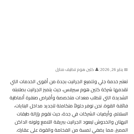
📅 يناير 26, 2026
|
👤 كلين هوم تنظيف منازل
تعتبر خدمة جلي وتلميع الجرانيت بجدة من أقوى الخدمات التي
تقدمها شركة كلين هوم سيرفس، حيث يتميز الجرانيت بصلابته
الشديدة التي تتطلب معدات متخصصة وأقراص صنفرة ألماظية
فائقة القوة. نحن نوفر حلولاً متكاملة لتجديد مداخل البنايات،
السلالم، وأرضيات الشركات في جدة، حيث نقوم بإزالة طبقات
البهتان والخدوش ليعود الجرانيت ببريقة اللامع ولونه الداكن
المميز، مما يضفي لمسة من الفخامة والقوة على عقارك.