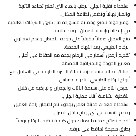
استخدام تقنية الجلي الرطب بالماء التي تمنع تصاعد الأتربة
والغبار نهائياً وتضمن نظافة المكان.
توفير مواد تلميع وحماية مستوردة من كبرى الشركات العالمية
في إيطاليا وإسبانيا لضمان جودة عالمية.
منح العميل ضماناً حقيقياً على جودة اللمعان وعدم تغير لون
الرخام الطبيعي بعد انتهاء الخدمة.
تقديم أرخص أسعار جلي الرخام بجدة مع الحفاظ على أعلى
معايير الجودة والاحترافية الممكنة.
امتلاك عمالة فنية مدربة تمتلك الخبرة الطويلة في التعامل مع
أنواع الرخام الطبيعي النادر والحساس.
الحرص التام على سلامة الأثاث والجدران والباركيه من خلال
التغطية الشاملة أثناء عملية الجلي.
استخدام معدات حديثة تعمل بهدوء تام لضمان راحة العميل
وعدم التسبب في أي إزعاج داخل المنزل.
تقديم نصائح عملية للعملاء حول كيفية تنظيف الرخام يومياً
بطرق صحيحة تحافظ على بريقه.