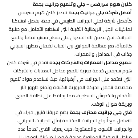
كلين هوم سيرفس – جلي وتلميع جرانيت بجدة
أفضل شركة جلي جرانيت بجدة
تتصدر كلين هوم سيرفس
كأفضل شركة لجلي الجرانيت الطبيعي في جدة، بفضل امتلاكنا
لماكينات الجلي الإيطالية الثقيلة التي تستطيع التعامل مع صلابة
الجرانيت. نحن نضمن لك الحصول على سطح مستوٍ تماماً ولامع
كالمرآة، مع معالجة الفوارق بين الحبات لضمان مظهر انسيابي
جذاب في المداخل والممرات.
تلميع مداخل العمارات والشركات بجدة
نقدم في شركة كلين
هوم سيرفس خدمة دورية لتلميع مداخل العمارات والشركات
التي تعتمد على الجرانيت في أرضياتها، حيث نستخدم مواد تلميع
مخصصة تتحمل الحركة المرورية الكثيفة وتمنع ظهور آثار
الأقدام والخدوش السطحية، مما يحافظ على نظافة المبنى
وبريقة طوال الوقت.
فني جلي جرانيت محترف بجدة
يضم فريقنا فنيين خبراء في
التعامل مع أنواع الجرانيت المختلفة (مثل الجرانيت النجراني،
والجرانيت الأسود، والمستورد)، حيث يعرف الفني تماماً عدد
مراحل الصنفرة المطلوبة ودرجة ضغط الماكينة للوصول إلى