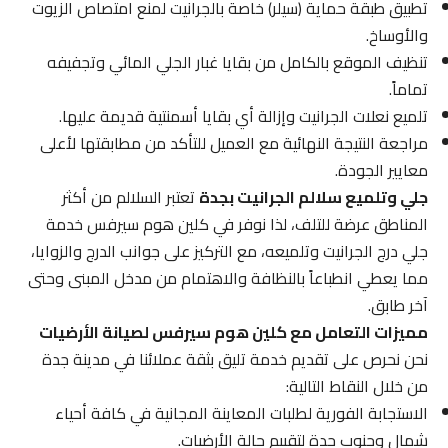
تطبيق طبقة حماية (سيلر) خاصة بالجرانيت لمنع امتصاص الزيوت
والأوساخ.
تنظيف الموقع بالكامل من بقايا غبار الجلي المائي وتجفيفه
تماماً.
تلميع نعلات الجرانيت وإزالة أي بقايا أسمنتية قديمة عليها.
مراجعة النتيجة النهائية مع العميل للتأكد من مطابقتها لأعلى
معايير الجودة.
جلي وتلميع سلالم الجرانيت بجدة
تعتبر السلالم من أكثر
المناطق عرضة للتلف، لذا نوفر في كلين هوم سيرفس خدمة
جلي درج الجرانيت وتلميعه، مع التركيز على جوانب الدرج والزوايا،
مما يعطي انطباعاً بالنظافة والاهتمام من مدخل المبنى وحتى
آخر طابق.
مميزات التعامل مع كلين هوم سيرفس لصيانة الأرضيات
نحن نحرص على تقديم خدمة تليق بثقة عملائنا في مدينة جدة
من خلال النقاط التالية:
الاستجابة الفورية لطلبات المعاينة المجانية في كافة أحياء
شمال وجنوب جدة لتقييم حالة الأرضيات.