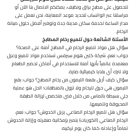
للحصول على مطبخ براق ونظيف، يمكنكم الاتصال بنا الآن أو
مراسلتنا عبر الواتساب لتحديد موعد المعاينة، نحن نعمل على
مدار الساعة لخدمة سكان مدينة جدة وتوفير أفضل حلول صيانة
الرخام.
الأسئلة الشائعة حول تلميع رخام المطابخ
سؤال: هل مواد تلميع الرخام في المطبخ آمنة على الصحة؟
جواب: نعم، شركة كلين هوم سيرفس تستخدم مواد تلميع وعزل
معتمدة عالمياً بأنها آمنة للاستخدام في أماكن تحضير الطعام
ولا تترك أي بقايا كيميائية ضارة.
سؤال: كيف أزيل بقعة الليمون من رخام المطبخ؟ جواب: بقع
الليمون هي حرق للرخام ولا تزول بالمنظفات؛ الحل هو عملية
جلي بسيطة بالماس من خلال فني متخصص لإزالة الطبقة
المحروقة وتلميعها.
سؤال: هل تلميع الرخام الصناعي يزيل الخدوش؟ جواب: نعم،
الرخام الصناعي (الكوريات) يتميز بإمكانية صنفرته وإزالة الخدوش
تماماً وإعادته كما كان يوم تركيبه.