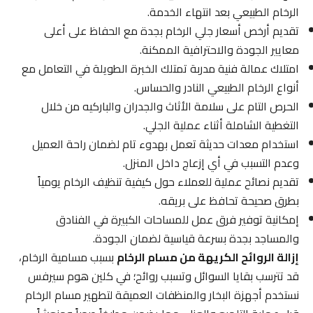
الرخام الطبيعي بعد انتهاء الخدمة.
تقديم أرخص أسعار جلي الرخام بجدة مع الحفاظ على أعلى
معايير الجودة والاحترافية الممكنة.
امتلاك عمالة فنية مدربة تمتلك الخبرة الطويلة في التعامل مع
أنواع الرخام الطبيعي النادر والحساس.
الحرص التام على سلامة الأثاث والجدران والباركيه من خلال
التغطية الشاملة أثناء عملية الجلي.
استخدام معدات حديثة تعمل بهدوء تام لضمان راحة العميل
وعدم التسبب في أي إزعاج داخل المنزل.
تقديم نصائح عملية للعملاء حول كيفية تنظيف الرخام يومياً
بطرق صحيحة تحافظ على بريقه.
إمكانية توفير فرق عمل للمساحات الكبيرة في الفنادق
والمساجد بجدة بسرعة قياسية لضمان الجودة.
إزالة الروائح الكريهة من مسام الرخام
بسبب مسامية الرخام،
قد تترسب بقايا السوائل وتسبب روائح؛ في كلين هوم سيرفس
نستخدم أجهزة البخار والمنظفات العميقة لتطهير مسام الرخام