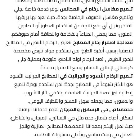
قبل عملية التلميع والعزل، مما يضمن مطبخاً صحياً ومنعشاً.
تلميع مغاسل الرخام في المجالس
نوفر خدمة خاصة لجلي
وتلميع مغاسل الضيوف الرخامية بجدة، حيث نعيد لها بريقها
الفاخر ونزيل أي بقع ناتجة عن استخدام العطور أو الصابون
الملون، مما يعطي انطباعاً بالفخامة والنظافة أمام ضيوفكم.
معالجة اصفرار رخام المطابخ
يتعرض الرخام الأبيض في المطابخ
للاصفرار بسبب أبخرة الطبخ؛ نحن نستخدم مواد تبييض مخصصة
للحجر الطبيعي تعيد للرخام لونه الناصع، متبوعة بعملية جلي
كريستالي لإغلاق المسام ومنع الاصفرار مجدداً.
تلميع الرخام الأسود والجرانيت في المطابخ
الجرانيت الأسود
هو الأكثر شيوعاً في المطابخ بجدة؛ نحن نستخدم بودرة تلميع
إيطالية تبرز لمعة الجرانيت الغامقة وتخفي آثار التشهيب
والدهون، مما يجعله سهل المسح والتنظيف اليومي.
خدماتنا في حي البساتين والمرجان
نقدم خدماتنا الراقية
لسكان أحياء شمال جدة مثل حي البساتين، المرجان، والشاطئ،
حيث نصل إليكم بمعداتنا المخصصة للمطابخ المنزلية وننجز
العمل في وقت قياسي وبأعلى مستويات النظافة.