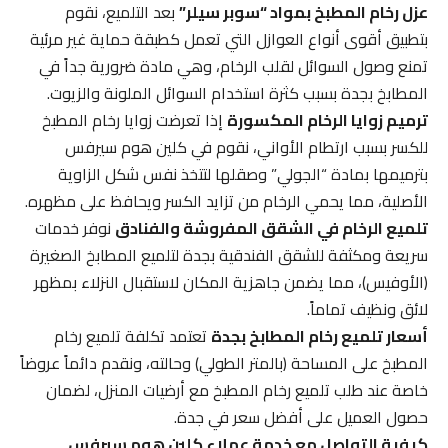
عزل رخام المطبخ بمواد “سوبر سيلر”
بعد التلميع، نقوم
بتطبيق أقوى أنواع العوازل التي تعمل كطبقة حماية غير مرئية
تمنع وصول السوائل لقلب الرخام، وهي مادة ضرورية جداً في
المطابخ بجدة بسبب كثرة استخدام السوائل الملونة والزيوت.
ترميم زوايا الرخام المكسورة
إذا تعرضت زوايا رخام المطبخ
للكسر بسبب ارتطام الأواني، نقوم في كلين هوم سيرفس
بترميمها بمادة “الجولي” وصقلها لتتخذ نفس شكل الزاوية
الأصلية، مما يحمي الرخام من تزايد الكسر ويحافظ على مظهره.
تلميع الرخام في الشقق المفروشة والفنادق
نوفر خدمات
سريعة ومكثفة للشقق الفندقية بجدة لتلميع المطابخ الصغيرة
(الأوفيس)، مما يضمن جاهزية المكان لاستقبال النزلاء بمظهر
لائق ونظيف تماماً.
أسعار تلميع رخام المطابخ بجدة
تعتمد تكلفة تلميع رخام
المطبخ على المساحة (بالمتر الطولي) وحالته، ونقدم دائماً عروضاً
خاصة عند طلب تلميع رخام المطبخ مع أرضيات المنزل، لضمان
حصول العميل على أفضل سعر في جدة.
كيفية التواصل مع خدمة عملاء كلين هوم سيرفس