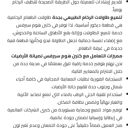
تقديم إرشادات للعميلة حول الطريقة الصحيحة لتنظيف الرخام
يومياً.
تلميع طاولات الرخام الطبيعي بجدة
طاولات الطعام الرخامية
هي قطعة ديكور أساسية، لذا نوفر في كلين هوم سيرفس
خدمة تلميع الطاولات وإزالة بقع الأطباق الساخنة والخدوش،
مع إضفاء لمسة جمالية تجعل الطاولة تبدو وكأنها قطعة فنية
جديدة في غرفة الطعام.
مميزات التعامل مع كلين هوم سيرفس لصيانة الأرضيات
نحن نهتم بتوفير خدمة راقية تليق بعملائنا في مدينة جدة من
خلال الالتزام بالمعايير التالية:
الاستجابة الفورية لطلبات المعاينة المجانية في كافة أحياء
شمال وجنوب جدة لتقييم حالة الأرضيات.
استخدام تقنية الجلي الرطب بالماء التي تمنع تصاعد الأتربة
والغبار نهائياً وتضمن نظافة المكان.
توفير مواد تلميع وحماية مستوردة من كبرى الشركات العالمية
في إيطاليا وإسبانيا لضمان جودة عالمية.
منح العميل ضماناً حقيقياً على جودة اللمعان وعدم تغير لون