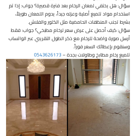
سؤال: هل يختفي لمعان الرخام بعد فترة قصيرة؟ جواب: إذا تم
استخدام مواد تلميع أصلية وعزله جيداً، يدوم اللمعان طويلاً،
بشرط تجنب المنظفات الحامضية مثل الكلور والفلاش.
سؤال: كيف أحصل على عرض سعر لرخام مطبخي؟ جواب: فقط
أرسل صورة واضحة للرخام مع ذكر الطول التقريبي عبر الواتساب
وسنقوم بإعطائك السعر فوراً.
تلميع رخام مطابخ وطاولات بجدة –
0543626173