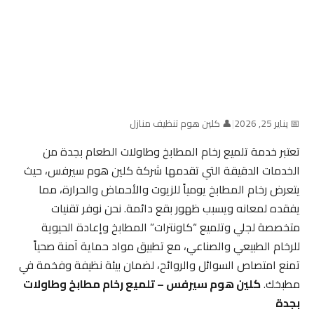
📅 يناير 25, 2026
|
👤 كلين هوم تنظيف منازل
تعتبر خدمة تلميع رخام المطابخ وطاولات الطعام بجدة من
الخدمات الدقيقة التي تقدمها شركة كلين هوم سيرفس، حيث
يتعرض رخام المطابخ يومياً للزيوت والأحماض والحرارة، مما
يفقده لمعانه ويسبب ظهور بقع دائمة. نحن نوفر تقنيات
متخصصة لجلي وتلميع “كاونترات” المطابخ وإعادة الحيوية
للرخام الطبيعي والصناعي، مع تطبيق مواد حماية آمنة صحياً
تمنع امتصاص السوائل والروائح، لضمان بيئة نظيفة وفخمة في
مطبخك.
كلين هوم سيرفس – تلميع رخام مطابخ وطاولات
بجدة