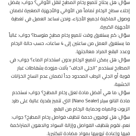
سؤال: هل يحتاج تلميع رخام المطبخ لنقل الأواني؟ جواب: يفضل
إخلاء سطح الرخام تماماً من الأواني والأجهزة الصغيرة لضمان
وصول الماكينة لجميع الأجزاء، ونحن نساعد العميل في تغطية
الأجهزة الكبيرة.
سؤال: كم يستغرق وقت تلميع رخام مطبخ متوسط؟ جواب: غالباً
ما يستغرق العمل من ساعتين إلى 4 ساعات، حسب حالة الرخام
وعدد البقع المراد معالجتها.
سؤال: هل يمكن تلميع الرخام بدون استخدام الماء؟ جواب: في
المطابخ نستخدم “الجلي الجاف” بآلات مزودة بشفاطات غبار
قوية أو الجلي الرطب المحدود جداً لضمان عدم اتساخ الخزانات
الخشبية.
سؤال: ما هي أفضل مادة لعزل رخام المطبخ؟ جواب: نستخدم
مادة النانو سيلر (Nano Sealer) التي تتميز بقدرة عالية على طرد
الزيوت والمياه وحماية الرخام من البقع.
سؤال: هل توفرون خدمة تنظيف فواصل رخام المطبخ؟ جواب:
نعم، نقوم بتنظيف الفواصل وإزالة السواد والدهون المتراكمة
فيها وإعادة ترويبها بمواد مضادة للبكتيريا.