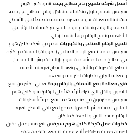
أفضل شركة تلميع رخام مطابخ بجدة
تنفرد كلين هوم
سيرفس بتقديم حلول متكاملة لمشاكل رخام المطابخ في جدة،
حيث نمتلك معدات يدوية صغيرة مصممة خصيصاً لجلي الأسطح
الضيقة والزوايا، ونستخدم مواد تلميع غير كيميائية لا تؤثر على
الأطعمة وتمنح الرخام بريقاً يشبه الزجاج.
تلميع الرخام الصناعي والكوريات
نقدم في شركة كلين هوم
سيرفس خدمة تلميع الرخام الصناعي (الكوريات) المستخدم بكثرة
في مطابخ جدة الحديثة، حيث نقوم بإزالة الخدوش الناتجة عن
تقطيع الخضروات والأواني، ونعيد للسطح نعومته الأصلية
ولمعانه البراق بخطوات احترافية وسريعة.
فني معالجة بقع الأحماض بالرخام بجدة
يعاني الكثير من بقع
الليمون والخل التي تترك أثراً باهتاً على الرخام؛ فنيو كلين هوم
سيرفس محترفون في صنفرة هذه البقع يدوياً بأسطوانات
الماس الدقيقة، ثم تلميعها لدمجها مع باقي السطح، ليعود
الرخام موحد اللون واللمعة كما كان.
خطوات عمل شركة كلين هوم سيرفس
نتبع مسار عمل دقيق
لضمان حماية مطبخك أثناء عملية التلميع، وتتضمن هذه