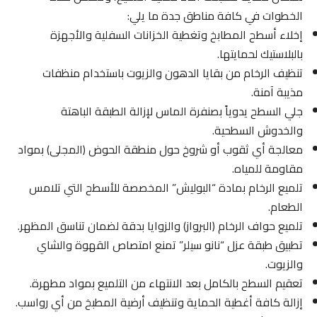
الخطوات في كافة مناطق جدة ما يلي:
إخلاء أسطح المطابخ وتغطية الخزانات السفلية والأجهزة
بالبلاستيك لحمايتها.
تنظيف الرخام من بقايا الدهون والزيوت باستخدام منظفات
مذيبة آمنة.
جلي السطح يدوياً بصنفرة الماس لإزالة الطبقة الباهتة
والخدوش السطحية.
معالجة أي ثقوب أو شروخ حول منطقة الحوض (المجلى) بمواد
مقاومة للمياه.
تلميع الرخام بمادة “البوليش” المخصصة للأسطح التي تلامس
الطعام.
تلميع حواف الرخام (البرواز) والزوايا بدقة لضمان تناسق المظهر.
تطبيق طبقة عزل “نانو سيلر” تمنع امتصاص القهوة والشاي
والزيوت.
تعقيم السطح بالكامل بعد الانتهاء من التلميع بمواد مطهرة.
إزالة كافة أغطية الحماية وتنظيف أرضية المطبخ من أي رواسب.