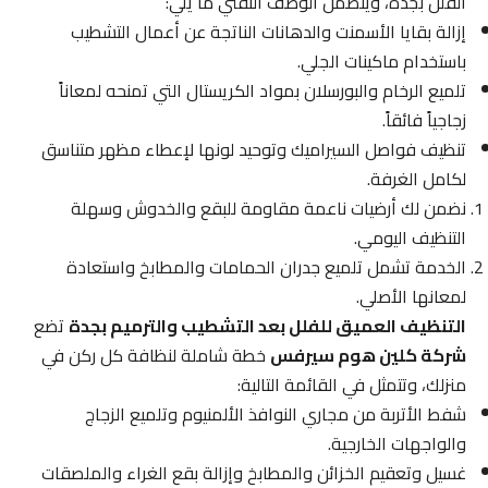
الفلل بجدة، ويتضمن الوصف التقني ما يلي:
إزالة بقايا الأسمنت والدهانات الناتجة عن أعمال التشطيب
باستخدام ماكينات الجلي.
تلميع الرخام والبورسلان بمواد الكريستال التي تمنحه لمعاناً
زجاجياً فائقاً.
تنظيف فواصل السيراميك وتوحيد لونها لإعطاء مظهر متناسق
لكامل الغرفة.
نضمن لك أرضيات ناعمة مقاومة للبقع والخدوش وسهلة
التنظيف اليومي.
الخدمة تشمل تلميع جدران الحمامات والمطابخ واستعادة
لمعانها الأصلي.
التنظيف العميق للفلل بعد التشطيب والترميم بجدة
تضع
شركة كلين هوم سيرفس
خطة شاملة لنظافة كل ركن في
منزلك، وتتمثل في القائمة التالية:
شفط الأتربة من مجاري النوافذ الألمنيوم وتلميع الزجاج
والواجهات الخارجية.
غسيل وتعقيم الخزائن والمطابخ وإزالة بقع الغراء والملصقات