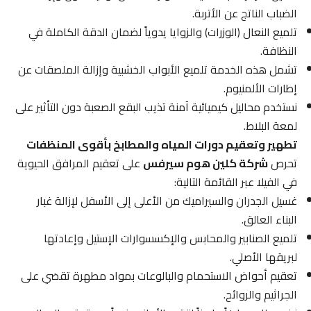
الضباب الناتج عن الأتربة.
تلميع النعال (الوزرات) والزوايا يدوياً لضمان الدقة الكاملة في
النظافة.
تشمل هذه الخدمة تلميع الأبواب الخشبية وإزالة الملصقات عن
إطارات الألمنيوم.
نستخدم محاليل كيميائية آمنة تذيب البقع الصعبة دون التأثير على
لمعة البلاط.
تطهير وتعقيم دورات المياه والمطابخ بأقوى المنظفات
تحرص
شركة كلين هوم سيرفس
على تعقيم المرافق الحيوية
في الفيلا عبر القائمة التالية:
غسيل الجدران والسيراميك من الأعلى إلى الأسفل لإزالة غبار
البناء العالق.
تلميع الصنابير والمحابس والإكسسوارات الإستيل وإعادتها
لبريقها الأصلي.
تعقيم أحواض الاستحمام والبالوعات بمواد مطهرة تقضي على
الجراثيم والروائح.