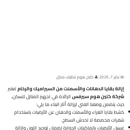
📅 يناير 7, 2026
|
👤 كلين هوم تنظيف منازل
إزالة بقايا الدهانات والأسمنت من السيراميك والرخام
تعتبر
شركة كلين هوم سيرفس
الرائدة في تجهيز المنازل للسكن،
حيث يتضمن وصفنا الفني لإزالة أثار البناء ما يلي:
كشط بقايا الغراء والأسمنت والدهان عن الأرضيات باستخدام
شفرات مخصصة لا تخدش السطح.
غسيل الأرضيات بالماكينات الدوارة لضمان توحيد اللون وإزالة