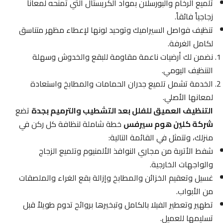
تلميع الرخام والبورسلان بمواد الكريستال التي تمنحه لمعاناً
زجاجياً فائقاً.
تنظيف فواصل السيراميك وتوحيد لونها لإعطاء مظهر متناسق
لكامل الغرفة.
نضمن لك أرضيات ناعمة مقاومة للبقع والخدوش وسهلة
التنظيف اليومي.
الخدمة تشمل تلميع جدران الحمامات والمطابخ واستعادة
لمعانها الأصلي.
التنظيف العميق للفلل بعد التشطيب والترميم بجدة
تضع
شركة كلين هوم سيرفس
خطة شاملة لنظافة كل ركن في
منزلك، وتتمثل في القائمة التالية:
شفط الأتربة من مجاري النوافذ الألمنيوم وتلميع الزجاج
والواجهات الخارجية.
غسيل وتعقيم الخزائن والمطابخ وإزالة بقع الغراء والملصقات
من الأبواب.
تطهير وتعطير الفيلا بالكامل وتبخيرها بروائح تدوم طويلاً قبل
تسليمها للعميل.