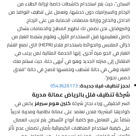
السكن”، حيث يتم استخدام كاشطات خاصة لإزالة الطلاء من
الرخام والسيراميك دون خدشها، ونعمل على تنظيف النوافذ من
الداخل والخارج وإزالة ملصقات الحماية من على الزجاج
والبروفايل. نحن نضمن لك تطهير المطبخ والحمامات بشكل
كامل لتعقيمها قبل الاستخدام الأول، ونقوم بشفط الغبار من
خزائن الملابس والحوائط باستخدام فلاتر (HEPA) التي تمنع انتشار
الغبار في الجو مرة أخرى. إنها الخدمة المثالية لمن يرغب في
الانتقال إلى منزله الجديد وهو في أبهى حلة، حيث نستلم منك
الفيلا وهي في حالة تشطيب ونلمسها لتصبح في حالة “فندق
خمس نجوم”.
لحجز تنظيف فيلا جديدة:
0543626173
شركة تنظيف فلل بالرياض عمالة مدربة
السر الحقيقي وراء نجاح شركة
كلين هوم سيرفز
يكمن في
كوادرها البشرية؛ فنحن نعتمد على عمالة نظامية ومدربة تدريباً
شاقاً على التعامل مع كافة أنواع الأسطح. يتم تدريب العمال
على كيفية استخدام المنظفات الكيميائية بأمان لضمان عدم تأثر
الألوان أو الخامات، كما يتم تدريبهم على فن التعامل مع