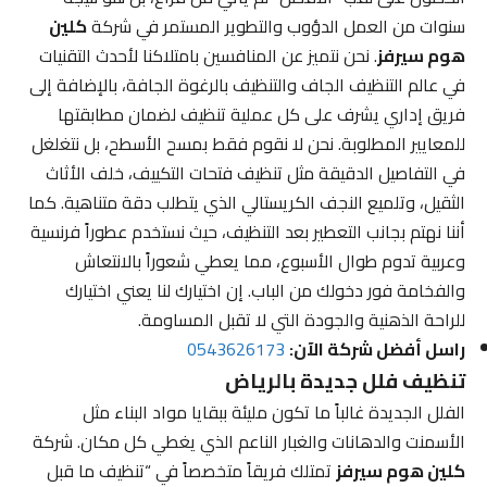
سنوات من العمل الدؤوب والتطوير المستمر في شركة
كلين
هوم سيرفز
. نحن نتميز عن المنافسين بامتلاكنا لأحدث التقنيات
في عالم التنظيف الجاف والتنظيف بالرغوة الجافة، بالإضافة إلى
فريق إداري يشرف على كل عملية تنظيف لضمان مطابقتها
للمعايير المطلوبة. نحن لا نقوم فقط بمسح الأسطح، بل نتغلغل
في التفاصيل الدقيقة مثل تنظيف فتحات التكييف، خلف الأثاث
الثقيل، وتلميع النجف الكريستالي الذي يتطلب دقة متناهية. كما
أننا نهتم بجانب التعطير بعد التنظيف، حيث نستخدم عطوراً فرنسية
وعربية تدوم طوال الأسبوع، مما يعطي شعوراً بالانتعاش
والفخامة فور دخولك من الباب. إن اختيارك لنا يعني اختيارك
للراحة الذهنية والجودة التي لا تقبل المساومة.
راسل أفضل شركة الآن:
0543626173
تنظيف فلل جديدة بالرياض
الفلل الجديدة غالباً ما تكون مليئة ببقايا مواد البناء مثل
الأسمنت والدهانات والغبار الناعم الذي يغطي كل مكان. شركة
كلين هوم سيرفز
تمتلك فريقاً متخصصاً في “تنظيف ما قبل