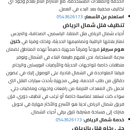
الخدمة والمعدات المستخدمة، مع الالتزام التام بعدم وجود أي
تكاليف مخفية بعد البدء في العمل.
استعلم عن الأسعار:
0543626173
تنظيف فلل شمال الرياض
أحياء شمال الرياض مثل الملقا، الياسمين، الصحافة، والنرجس
تمتاز بفللها الراقية وتصاميمها الحديثة، ولذلك وفرنا في
كلين
هوم سيرفز
فروعاً وفرقاً مجهزة خصيصاً لهذه المناطق لضمان
سرعة الاستجابة. نحن نتفهم طبيعة البناء في الشمال ونوفر
منظفات خاصة للواجهات الحديثة والأرضيات البورسلين والرخام.
فرقنا المتواجدة في الشمال قادرة على الوصول إليك في غضون
دقائق من طلب الخدمة، وهي مجهزة بأحدث سيارات النقل التي
تحمل كل المعدات اللازمة من رافعات واجهات وماكينات جلي.
سواء كنت تستعد لمناسبة خاصة أو ترغب في تنظيف دوري، فإن
فريق شمال الرياض لدينا هو الأسرع والأكثر مهارة في تحويل
منزلك إلى مساحة مشرقة تليق برقي أحياء الشمال.
خدمة شمال الرياض:
0543626173
جلي رخام فلل بالرياض