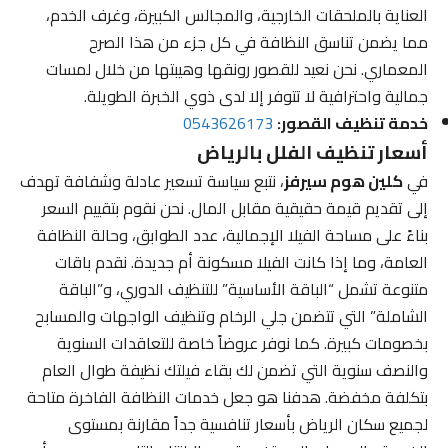
العناية بالملحقات الخارجية، والمجالس الكبيرة، وغرف الخدم،
مما يضمن تناسق النظافة في كل جزء من هذا الصرح
المعماري. نحن نعيد للقصور رونقها وهيبتها من خلال لمسات
جمالية واحترافية لا تتوفر إلا لدى ذوي الخبرة الطويلة.
خدمة تنظيف القصور:
0543626173
أسعار تنظيف الفلل بالرياض
في
كلين هوم سيرفز
، نتبع سياسة تسعير عادلة وشفافة تهدف
إلى تقديم قيمة حقيقية مقابل المال. نحن نقوم بتقييم السعر
بناءً على مساحة الفيلا الإجمالية، عدد الطوابق، وحالة النظافة
العامة، وما إذا كانت الفيلا مسكونة أم جديدة. نقدم باقات
متنوعة تشمل “الباقة الأساسية” للتنظيف الدوري، و”الباقة
الشاملة” التي تتضمن جلي الرخام وتنظيف الواجهات والمسابح
بخصومات كبيرة. كما نوفر عروضاً خاصة للتعاقدات السنوية
والنصف سنوية التي تضمن لك بقاء فيلتك نظيفة طوال العام
بتكلفة مخفضة. هدفنا هو جعل خدمات النظافة الفاخرة متاحة
لجميع سكان الرياض بأسعار تنافسية جداً مقارنة بمستوى