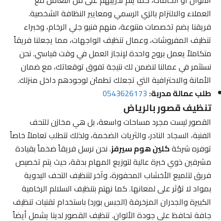
العملاء والالتزام بالزي الرسمي ومعايير النظافة الشخصية.
فريقنا يضم تخصصات متنوعة، منهم فنيو جلي الرخام، وخبراء
تنظيف المفروشات، وعمال تنظيف الواجهات، مما يجعلنا فريقاً
متكاملاً يعمل بروح واحدة لإنجاز العمل في وقت قياسي. نحن
نستثمر في عمالنا لنضمن لك نتيجة تفوق توقعاتك، مع ضمان
الأمانة والاحترافية التي تجعلك تطمئن لوجودهم داخل منزلك.
طلب عمالة مدربة:
0543626173
تنظيف قصور بالرياض
القصور ليست مجرد مساحات واسعة، بل هي مخازن للتحف
الفنية، السجاد النادر، والثريات الضخمة، ولذلك تتطلب تعاملاً خاصاً
توفره شركة
كلين هوم سيرفز
. نحن نرسل فريقاً ضخماً بقيادة
مشرفين ذوي خبرة عالية لتوزيع المهام بدقة، حيث يتم تخصيص
فريق لتلميع الأخشاب المحفورة، وآخر لتنظيف التحف اليدوية
بمواد لا تؤثر على لمعانها. كما نهتم بتنظيف السلالم الرخامية
الكبيرة والجدران المزخرفة (الجبس بورد) باستخدام تقنيات تنظيف
جافة تحافظ على جودة الألوان. تنظيف القصور لدينا يشمل أيضاً