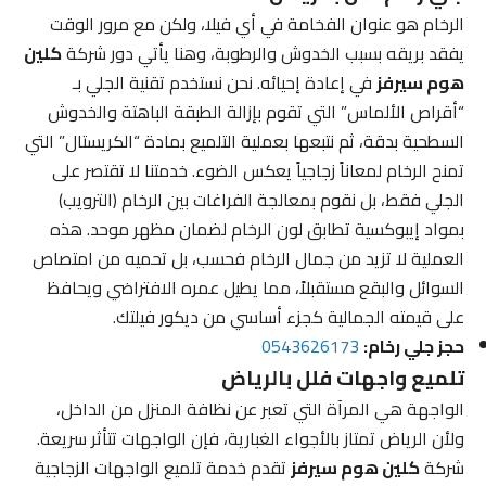
الرخام هو عنوان الفخامة في أي فيلا، ولكن مع مرور الوقت
يفقد بريقه بسبب الخدوش والرطوبة، وهنا يأتي دور شركة
كلين
هوم سيرفز
في إعادة إحيائه. نحن نستخدم تقنية الجلي بـ
“أقراص الألماس” التي تقوم بإزالة الطبقة الباهتة والخدوش
السطحية بدقة، ثم نتبعها بعملية التلميع بمادة “الكريستال” التي
تمنح الرخام لمعاناً زجاجياً يعكس الضوء. خدمتنا لا تقتصر على
الجلي فقط، بل نقوم بمعالجة الفراغات بين الرخام (الترويب)
بمواد إيبوكسية تطابق لون الرخام لضمان مظهر موحد. هذه
العملية لا تزيد من جمال الرخام فحسب، بل تحميه من امتصاص
السوائل والبقع مستقبلاً، مما يطيل عمره الافتراضي ويحافظ
على قيمته الجمالية كجزء أساسي من ديكور فيلتك.
حجز جلي رخام:
0543626173
تلميع واجهات فلل بالرياض
الواجهة هي المرآة التي تعبر عن نظافة المنزل من الداخل،
ولأن الرياض تمتاز بالأجواء الغبارية، فإن الواجهات تتأثر سريعة.
شركة
كلين هوم سيرفز
تقدم خدمة تلميع الواجهات الزجاجية