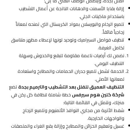
الفلل بجدة، ويتضمن الوصف التقني ما يلي:
إزالة بقايا الأسمنت والدهانات الناتجة عن أعمال التشطيب
باستخدام ماكينات الجلي.
تلميع الرخام والبورسلان بمواد الكريستال التي تمنحه لمعاناً
زجاجياً فائقاً.
تنظيف فواصل السيراميك وتوحيد لونها لإعطاء مظهر متناسق
لكامل الغرفة.
نضمن لك أرضيات ناعمة مقاومة للبقع والخدوش وسهلة
التنظيف اليومي.
الخدمة تشمل تلميع جدران الحمامات والمطابخ واستعادة
لمعانها الأصلي.
التنظيف العميق للفلل بعد التشطيب والترميم بجدة
تضع
شركة كلين هوم سيرفس
خطة شاملة لنظافة كل ركن في
منزلك، وتتمثل في القائمة التالية:
شفط الأتربة من مجاري النوافذ الألمنيوم وتلميع الزجاج
والواجهات الخارجية.
غسيل وتعقيم الخزائن والمطابخ وإزالة بقع الغراء والملصقات