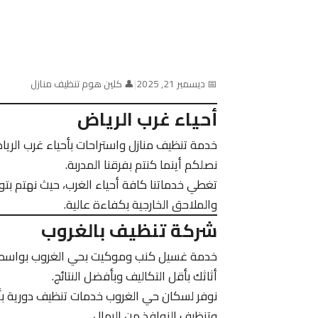
📅 ديسمبر 21, 2025
|
👤 كلين هوم تنظيف منازل
أحياء غرب الرياض
خدمة تنظيف منازل واستراحات بأحياء غرب الر
نصلكم أينما كنتم بفرقنا المدربة.
تغطي خدماتنا كافة أحياء الغرب، حيث نهتم بت
والملاحق الخارجية بكفاءة عالية.
شركة تنظيف بالغروب
خدمة غسيل كنب وموكيت بحي الغروب بواس
أثاثك بأقل التكاليف وبأفضل النتائج.
نوفر لسكان حي الغروب خدمات تنظيف دورية بأ
وتنظيف النوافذ من الرمال.