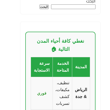
البحث
البحث
نغطي كافة أحياء المدن
التالية 🏠
الخدمة
سرعة
المدينة
المتاحة
الاستجابة
تنظيف،
الرياض
مكيفات،
فوري
& جدة
كشف
تسربات